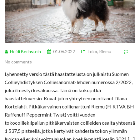
Heidi Bechstein
01.06.2022
Toko
,
Riemu
No comments
Lyhennetty versio tästä haastattelusta on julkaistu Suomen
Collieyhdistyksen Colliesanomat-lehden numerossa 2/2022,
joka ilmestyi kesäkuussa. Tämä on kokopitkä
haastatteluversio. Kuvat jutun yhteyteen on ottanut Diana
Kortelahti. Pitkäkarvainen collienarttuni Riemu (FI RTVA BH
Ruffenuff Peppermint Twist) voitti vuoden
tokocolliekilpailun pitkäkarvaisten collieiden osalta yhteensä
1 537,5 pisteellä, jotka kertyivät kahdesta tokon ylimmän
luokan eli erikoisvoittajaluokan koekäynnistä kesän 2021 […]