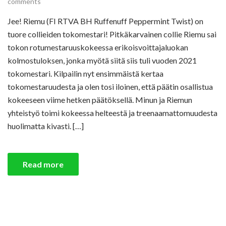
comments
Jee! Riemu (FI RTVA BH Ruffenuff Peppermint Twist) on
tuore collieiden tokomestari! Pitkäkarvainen collie Riemu sai
tokon rotumestaruuskokeessa erikoisvoittajaluokan
kolmostuloksen, jonka myötä siitä siis tuli vuoden 2021
tokomestari. Kilpailin nyt ensimmäistä kertaa
tokomestaruudesta ja olen tosi iloinen, että päätin osallistua
kokeeseen viime hetken päätöksellä. Minun ja Riemun
yhteistyö toimi kokeessa helteestä ja treenaamattomuudesta
huolimatta kivasti. […]
Read more