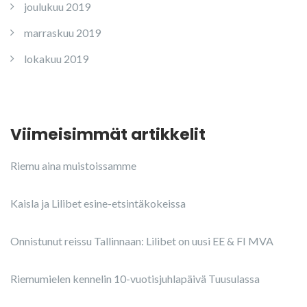
joulukuu 2019
marraskuu 2019
lokakuu 2019
Viimeisimmät artikkelit
Riemu aina muistoissamme
Kaisla ja Lilibet esine-etsintäkokeissa
Onnistunut reissu Tallinnaan: Lilibet on uusi EE & FI MVA
Riemumielen kennelin 10-vuotisjuhlapäivä Tuusulassa