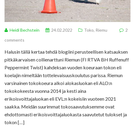
Heidi Bechstein
24.02.2022
Toko
,
Riemu
2
comments
Halusin tällä kertaa tehdä blogiini perusteellisen katsauksen
pitkäkarvaisen collienarttuni Riemun (FI RTVA BH Ruffenuff
Peppermint Twist) kahdeksan vuoden koeuraan tokon eli
koelajin nimeltään tottelevaisuuskoulutus parissa. Riemun
varsinainen tokokoeura alkoi alokasluokan eli ALO:n
tokokokeesta vuonna 2014 ja kesti aina
erikoisvoittajaluokan eli EVL:n kokeisiin vuoteen 2021
saakka. Meidän suurimmat tokosaavutuksemme ovat
ehdottomasti erikoisvoittajaluokasta saavutetut tulokset ja
tokon […]