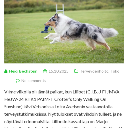
Heidi Bechstein
15.10.2025
Terveydenhoito
,
Toko
No comments
Viime viikolla oli jännät paikat, kun Lilibet (C.I.B.-J FI JMVA
HeJW-24 RTK1 PAIM-T Crofter’s Only Walking On
Sunshine) kävi Vetsonissa Lotta Axelsonin vastaanotolla
terveystutkimuksissa. Nyt tulokset ovat vihdoin tulleet, ja ne
näyttävät erinomaisilta: Lilibetin kasvattaja on Marjo