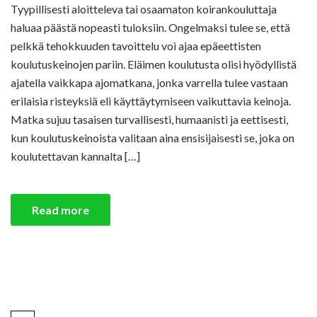
Tyypillisesti aloitteleva tai osaamaton koirankouluttaja
haluaa päästä nopeasti tuloksiin. Ongelmaksi tulee se, että
pelkkä tehokkuuden tavoittelu voi ajaa epäeettisten
koulutuskeinojen pariin. Eläimen koulutusta olisi hyödyllistä
ajatella vaikkapa ajomatkana, jonka varrella tulee vastaan
erilaisia risteyksiä eli käyttäytymiseen vaikuttavia keinoja.
Matka sujuu tasaisen turvallisesti, humaanisti ja eettisesti,
kun koulutuskeinoista valitaan aina ensisijaisesti se, joka on
koulutettavan kannalta […]
Read more