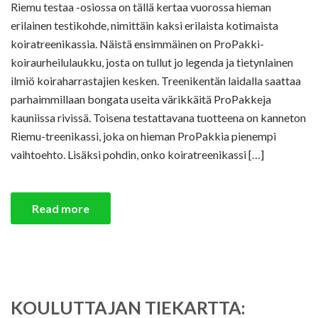
Riemu testaa -osiossa on tällä kertaa vuorossa hieman
erilainen testikohde, nimittäin kaksi erilaista kotimaista
koiratreenikassia. Näistä ensimmäinen on ProPakki-
koiraurheilulaukku, josta on tullut jo legenda ja tietynlainen
ilmiö koiraharrastajien kesken. Treenikentän laidalla saattaa
parhaimmillaan bongata useita värikkäitä ProPakkeja
kauniissa rivissä. Toisena testattavana tuotteena on kanneton
Riemu-treenikassi, joka on hieman ProPakkia pienempi
vaihtoehto. Lisäksi pohdin, onko koiratreenikassi […]
Read more
KOULUTTAJAN TIEKARTTA: