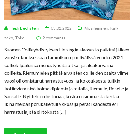
Heidi Bechstein
03.02.2022
Kilpaileminen
,
Rally-
toko
,
Toko
2 comments
Suomen Collieyhdistyksen Helsingin alaosasto palkitsi jälleen
vuosikokouksessaan tammikuun puolivälissä vuoden 2021
colliekilpailuissa menestyneitä pitkä- ja sileäkarvaisia
collieita. Riemumielen pitkäkarvaisten collieiden osalta viime
vuosi oli onnistunut harrastusvuosi ja kokouksesta tulikin
kotiinviemisinä kolme diplomia ja mitalia, Riemulle, Roselle ja
Sansalle. Nyt tehtiin historiaa, koska ensimmäistä kertaa
ikinä meidän porukalle tuli ykkössija peräti kahdesta eri
harrastuslajista eli tokosta […]