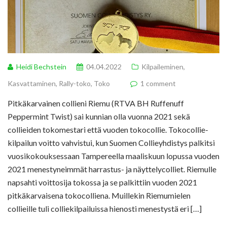
Heidi Bechstein
04.04.2022
Kilpaileminen
,
Kasvattaminen
,
Rally-toko
,
Toko
1 comment
Pitkäkarvainen collieni Riemu (RTVA BH Ruffenuff
Peppermint Twist) sai kunnian olla vuonna 2021 sekä
collieiden tokomestari että vuoden tokocollie. Tokocollie-
kilpailun voitto vahvistui, kun Suomen Collieyhdistys palkitsi
vuosikokouksessaan Tampereella maaliskuun lopussa vuoden
2021 menestyneimmät harrastus- ja näyttelycolliet. Riemulle
napsahti voittosija tokossa ja se palkittiin vuoden 2021
pitkäkarvaisena tokocolliena. Muillekin Riemumielen
collieille tuli colliekilpailuissa hienosti menestystä eri […]