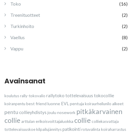
Toko
(16)
Treenituotteet
(2)
Turkinhoito
(2)
Vaellus
(8)
Vappu
(2)
Avainsanat
rallytoko
tokocollie
tottelevaisuus
koulutus
rally-tokovalio
best friend
luonne
EVL
pentuja
alkeet
koiranpentu
koiraurheilunilo
pitkäkarvainen
pentu
collieyhdistys
joulu
nosework
collie
collie
erikoisvoittajaluokka
arttulan
colliekasvattaja
patikointi
tottelevaisuuskoe
kilpailujännitys
rotuvalinta
koiraharrastus