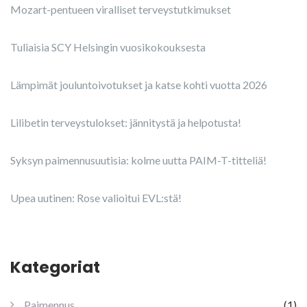
Mozart-pentueen viralliset terveystutkimukset
Tuliaisia SCY Helsingin vuosikokouksesta
Lämpimät jouluntoivotukset ja katse kohti vuotta 2026
Lilibetin terveystulokset: jännitystä ja helpotusta!
Syksyn paimennusuutisia: kolme uutta PAIM-T-titteliä!
Upea uutinen: Rose valioitui EVL:stä!
Kategoriat
Paimennus
(1)