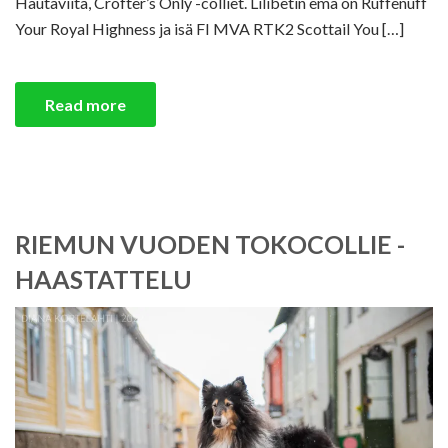
Hautaviita, Crofter’s Only -colliet. Lilibetin emä on Ruffenuff
Your Royal Highness ja isä FI MVA RTK2 Scottail You […]
Read more
RIEMUN VUODEN TOKOCOLLIE -
HAASTATTELU