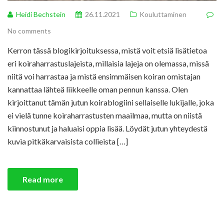
Heidi Bechstein
26.11.2021
Kouluttaminen
No comments
Kerron tässä blogikirjoituksessa, mistä voit etsiä lisätietoa
eri koiraharrastuslajeista, millaisia lajeja on olemassa, missä
niitä voi harrastaa ja mistä ensimmäisen koiran omistajan
kannattaa lähteä liikkeelle oman pennun kanssa. Olen
kirjoittanut tämän jutun koirablogiini sellaiselle lukijalle, joka
ei vielä tunne koiraharrastusten maailmaa, mutta on niistä
kiinnostunut ja haluaisi oppia lisää. Löydät jutun yhteydestä
kuvia pitkäkarvaisista collieista […]
Read more