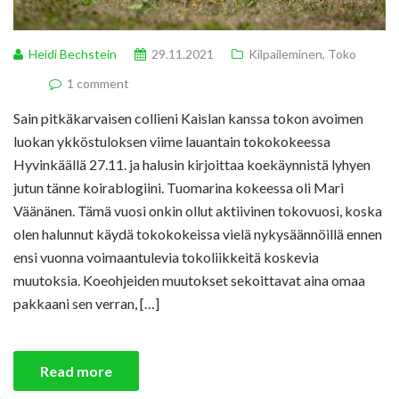
Heidi Bechstein
29.11.2021
Kilpaileminen
,
Toko
1 comment
Sain pitkäkarvaisen collieni Kaislan kanssa tokon avoimen
luokan ykköstuloksen viime lauantain tokokokeessa
Hyvinkäällä 27.11. ja halusin kirjoittaa koekäynnistä lyhyen
jutun tänne koirablogiini. Tuomarina kokeessa oli Mari
Väänänen. Tämä vuosi onkin ollut aktiivinen tokovuosi, koska
olen halunnut käydä tokokokeissa vielä nykysäännöillä ennen
ensi vuonna voimaantulevia tokoliikkeitä koskevia
muutoksia. Koeohjeiden muutokset sekoittavat aina omaa
pakkaani sen verran, […]
Read more