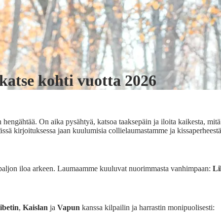
katse kohti vuotta 2026
hengähtää. On aika pysähtyä, katsoa taaksepäin ja iloita kaikesta, mit
 Tässä kirjoituksessa jaan kuulumisia collielaumastamme ja kissaperheest
eet paljon iloa arkeen. Laumaamme kuuluvat nuorimmasta vanhimpaan:
Li
ibetin
,
Kaislan
ja
Vapun
kanssa kilpailin ja harrastin monipuolisesti: