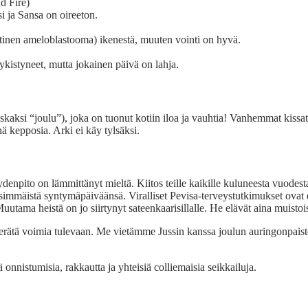
d Fire)
i ja Sansa on oireeton.
ttinen ameloblastooma) ikenestä, muuten vointi on hyvä.
kistyneet, mutta jokainen päivä on lahja.
skaksi “joulu”), joka on tuonut kotiin iloa ja vauhtia! Vanhemmat kissa
nä kepposia. Arki ei käy tylsäksi.
ydenpito on lämmittänyt mieltä. Kiitos teille kaikille kuluneesta vuodest
mmäistä syntymäpäiväänsä. Viralliset Pevisa-terveystutkimukset ovat e
uutama heistä on jo siirtynyt sateenkaarisillalle. He elävät aina muistoi
 kerätä voimia tulevaan. Me vietämme Jussin kanssa joulun auringonpaist
onnistumisia, rakkautta ja yhteisiä colliemaisia seikkailuja.