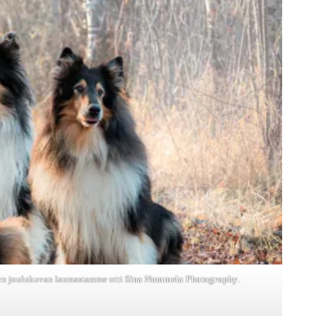
en joulukuvan laumastamme otti
Sina Nummela Photography
.