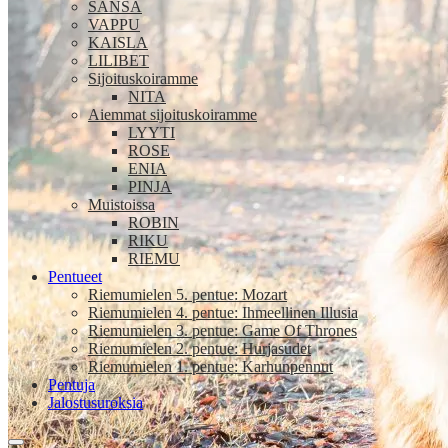
SANSA
VAPPU
KAISLA
LILIBET
Sijoituskoiramme
NITA
Aiemmat sijoituskoiramme
LYYTI
ROSE
ENIA
PINJA
Muistoissa
ROBIN
RIKU
RIEMU
Pentueet
Riemumielen 5. pentue: Mozart
Riemumielen 4. pentue: Ihmeellinen Illusia
Riemumielen 3. pentue: Game Of Thrones
Riemumielen 2. pentue: Hurjasudet
Riemumielen 1. pentue: Karhunpennut
Pentuja
Jalostusuroksia