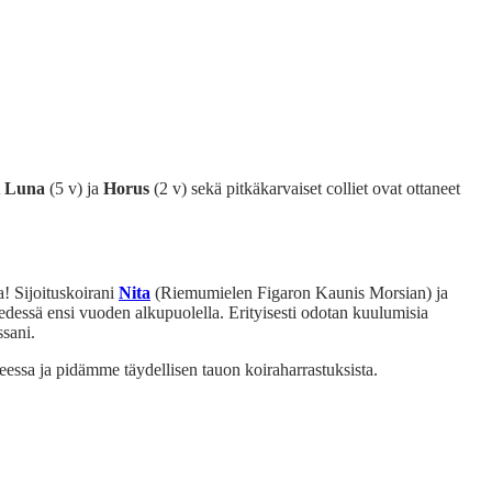
t
Luna
(5 v) ja
Horus
(2 v) sekä pitkäkarvaiset colliet ovat ottaneet
a! Sijoituskoirani
Nita
(Riemumielen Figaron Kaunis Morsian) ja
dessä ensi vuoden alkupuolella. Erityisesti odotan kuulumisia
ssani.
eessa ja pidämme täydellisen tauon koiraharrastuksista.