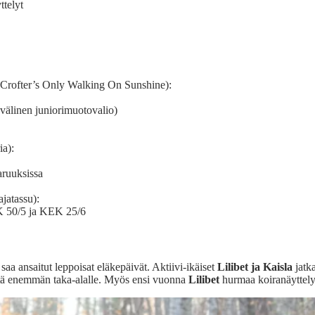
ttelyt
rofter’s Only Walking On Sunshine):
välinen juniorimuotovalio)
a):
aruuksissa
atassu):
K 50/5 ja KEK 25/6
 saa ansaitut leppoisat eläkepäivät. Aktiivi-ikäiset
Lilibet ja Kaisla
jatk
istä enemmän taka-alalle. Myös ensi vuonna
Lilibet
hurmaa koiranäyttely