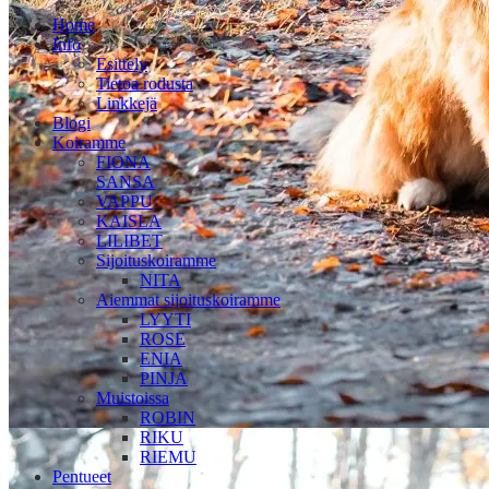
Home
Info
Esittely
Tietoa rodusta
Linkkejä
Blogi
Koiramme
FIONA
SANSA
VAPPU
KAISLA
LILIBET
Sijoituskoiramme
NITA
Aiemmat sijoituskoiramme
LYYTI
ROSE
ENIA
PINJA
Muistoissa
ROBIN
RIKU
RIEMU
Pentueet