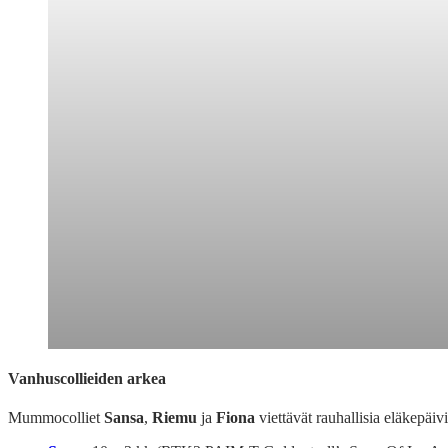
Vanhuscollieiden arkea
Mummocolliet
Sansa
,
Riemu
ja
Fiona
viettävät rauhallisia eläkepäiv