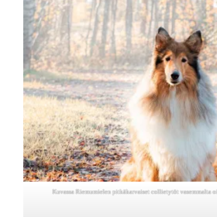
Kuvassa Riemumielen pitkäkarvaiset collietytöt vasemmalta o