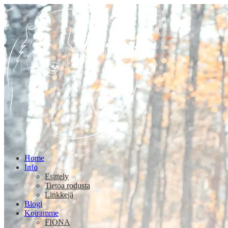
Home
Info
Esittely
Tietoa rodusta
Linkkejä
Blogi
Koiramme
FIONA