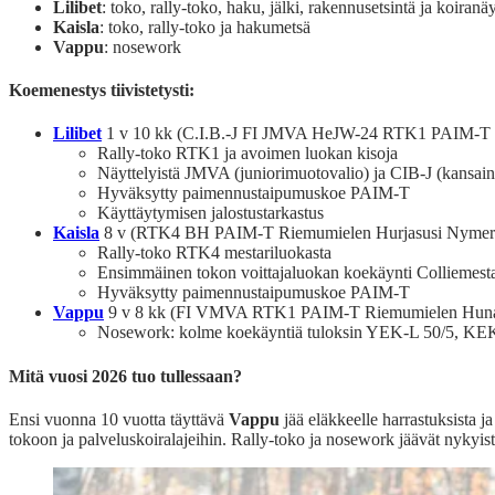
Lilibet
: toko, rally-toko, haku, jälki, rakennusetsintä ja koiranäy
Kaisla
: toko, rally-toko ja hakumetsä
Vappu
: nosework
Koemenestys tiivistetysti:
Lilibet
1 v 10 kk (C.I.B.-J FI JMVA HeJW-24 RTK1 PAIM-T C
Rally-toko RTK1 ja avoimen luokan kisoja
Näyttelyistä JMVA (juniorimuotovalio) ja CIB-J (kansain
Hyväksytty paimennustaipumuskoe PAIM-T
Käyttäytymisen jalostustarkastus
Kaisla
8 v (RTK4 BH PAIM-T Riemumielen Hurjasusi Nymeri
Rally-toko RTK4 mestariluokasta
Ensimmäinen tokon voittajaluokan koekäynti Colliemest
Hyväksytty paimennustaipumuskoe PAIM-T
Vappu
9 v 8 kk (FI VMVA RTK1 PAIM-T Riemumielen Hunaj
Nosework: kolme koekäyntiä tuloksin YEK-L 50/5, KE
Mitä vuosi 2026 tuo tullessaan?
Ensi vuonna 10 vuotta täyttävä
Vappu
jää eläkkeelle harrastuksista ja
tokoon ja palveluskoiralajeihin. Rally-toko ja nosework jäävät nyky