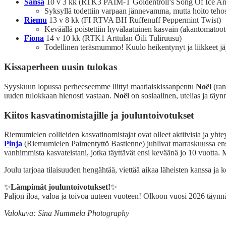
Sansa
10 v 3 kk (RTK3 PAIM-T Goldentroll’s Song Of Ice An
Syksyllä todettiin varpaan jännevamma, mutta hoito tehos
Riemu
13 v 8 kk (FI RTVA BH Ruffenuff Peppermint Twist)
Keväällä poistettiin hyvälaatuinen kasvain (akantomatoo
Fiona
14 v 10 kk (RTK1 Arttulan Öili Tuliruusu)
Todellinen teräsmummo! Kuulo heikentynyt ja liikkeet jäy
Kissaperheen uusin tulokas
Syyskuun lopussa perheeseemme liittyi maatiaiskissanpentu
Noël
(ran
uuden tulokkaan hienosti vastaan.
Noël
on sosiaalinen, utelias ja täyn
Kiitos kasvatinomistajille ja jouluntoivotukset
Riemumielen collieiden kasvatinomistajat ovat olleet aktiivisia ja yhte
Pinja
(Riemumielen Paimentyttö Bastienne) juhlivat marraskuussa ensi
vanhimmista kasvateistani, jotka täyttävät ensi keväänä jo 10 vuotta. M
Joulu tarjoaa tilaisuuden hengähtää, viettää aikaa läheisten kanssa ja
✨
Lämpimät jouluntoivotukset!
✨
Paljon iloa, valoa ja toivoa uuteen vuoteen! Olkoon vuosi 2026 täynnä 
Valokuva: Sina Nummela Photography