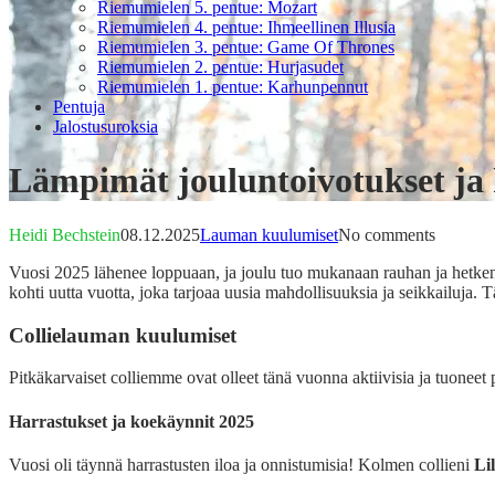
Riemumielen 5. pentue: Mozart
Riemumielen 4. pentue: Ihmeellinen Illusia
Riemumielen 3. pentue: Game Of Thrones
Riemumielen 2. pentue: Hurjasudet
Riemumielen 1. pentue: Karhunpennut
Pentuja
Jalostusuroksia
Lämpimät jouluntoivotukset ja 
Heidi Bechstein
08.12.2025
Lauman kuulumiset
No comments
Vuosi 2025 lähenee loppuaan, ja joulu tuo mukanaan rauhan ja hetken 
kohti uutta vuotta, joka tarjoaa uusia mahdollisuuksia ja seikkailuja.
Collielauman kuulumiset
Pitkäkarvaiset colliemme ovat olleet tänä vuonna aktiivisia ja tuon
Harrastukset ja koekäynnit 2025
Vuosi oli täynnä harrastusten iloa ja onnistumisia! Kolmen collieni
Lil