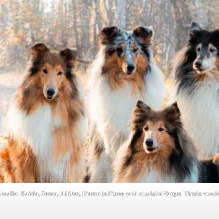
ikealle:
Kaisla, Sansa, Lilibet, Riemu
ja
Fiona
sekä etualalla
Vappu
. Tämän vuod