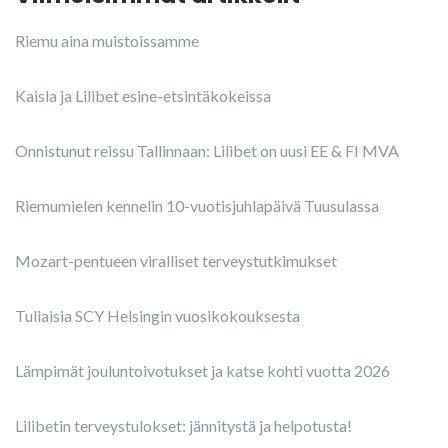
Riemu aina muistoissamme
Kaisla ja Lilibet esine-etsintäkokeissa
Onnistunut reissu Tallinnaan: Lilibet on uusi EE & FI MVA
Riemumielen kennelin 10-vuotisjuhlapäivä Tuusulassa
Mozart-pentueen viralliset terveystutkimukset
Tuliaisia SCY Helsingin vuosikokouksesta
Lämpimät jouluntoivotukset ja katse kohti vuotta 2026
Lilibetin terveystulokset: jännitystä ja helpotusta!