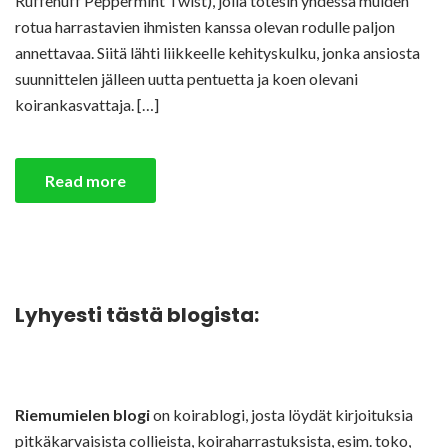
Ruffenuff Peppermint Twist), jolla totesin yhdessä muiden
rotua harrastavien ihmisten kanssa olevan rodulle paljon
annettavaa. Siitä lähti liikkeelle kehityskulku, jonka ansiosta
suunnittelen jälleen uutta pentuetta ja koen olevani
koirankasvattaja. […]
Read more
Lyhyesti tästä blogista:
Riemumielen blogi
on koirablogi, josta löydät kirjoituksia
pitkäkarvaisista collieista, koiraharrastuksista, esim. toko,