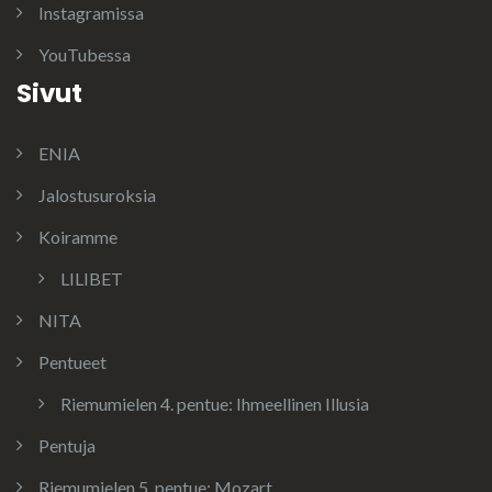
Instagramissa
YouTubessa
Sivut
ENIA
Jalostusuroksia
Koiramme
LILIBET
NITA
Pentueet
Riemumielen 4. pentue: Ihmeellinen Illusia
Pentuja
Riemumielen 5. pentue: Mozart