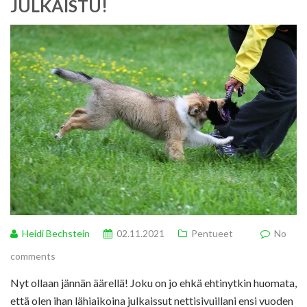
JULKAISTU!
Heidi Bechstein
02.11.2021
Pentueet
No
comments
Nyt ollaan jännän äärellä! Joku on jo ehkä ehtinytkin huomata,
että olen ihan lähiaikoina julkaissut nettisivuillani ensi vuoden