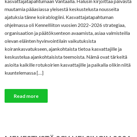
kasvattajatapahtumaan Vantaalla. Halusin kirjoittaa päivästä
muutamia pääasiassa yleisestä keskustelusta nousseita
ajatuksia tänne koirablogiini. Kasvattajatapahtuman
ohjelmassa oli Kennelliiton vuosien 2022–2026 strategiaa,
organisaation ja päätöksenteon avaamista, asiaa valmisteilla
olevan eläinten hyvinvointilain vaikutuksista
koirankasvatukseen, ajankohtaista tietoa kasvattajille ja
keskustelua ajankohtaisista teemoista. Nämä ovat tärkeitä
asioita kaikille rotukoirien kasvattajille ja paikalla olikin niitä
kuuntelemassa […]
Read more