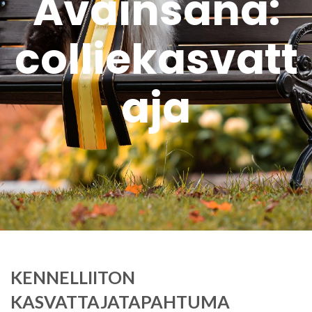
Avainsana:
colliekasvatt
aja
KENNELLIITON
KASVATTAJATAPAHTUMA