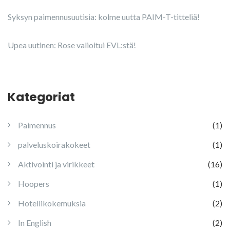
Syksyn paimennusuutisia: kolme uutta PAIM-T-titteliä!
Upea uutinen: Rose valioitui EVL:stä!
Kategoriat
Paimennus
(1)
palveluskoirakokeet
(1)
Aktivointi ja virikkeet
(16)
Hoopers
(1)
Hotellikokemuksia
(2)
In English
(2)