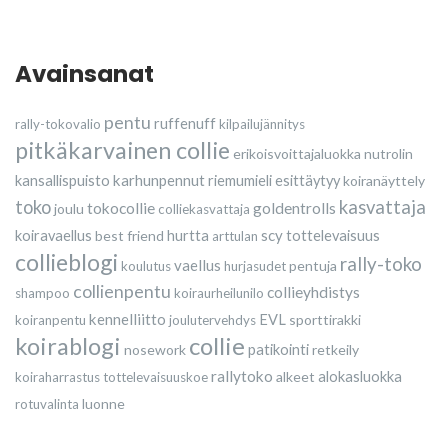
Avainsanat
pentu
ruffenuff
rally-tokovalio
kilpailujännitys
pitkäkarvainen collie
erikoisvoittajaluokka
nutrolin
karhunpennut
kansallispuisto
riemumieli esittäytyy
koiranäyttely
toko
kasvattaja
tokocollie
goldentrolls
joulu
colliekasvattaja
scy
koiravaellus
best friend
hurtta
tottelevaisuus
arttulan
collieblogi
rally-toko
vaellus
pentuja
koulutus
hurjasudet
collienpentu
collieyhdistys
shampoo
koiraurheilunilo
kennelliitto
EVL
sporttirakki
koiranpentu
joulutervehdys
collie
koirablogi
nosework
patikointi
retkeily
rallytoko
alkeet
alokasluokka
koiraharrastus
tottelevaisuuskoe
luonne
rotuvalinta