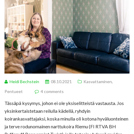
Heidi Bechstein
08.10.2021
Kasvattaminen
,
Pentueet
4 comments
Tässäpä kysymys, johon ei ole yksiselitteistä vastausta. Jos
yksinkertaistetaan reilulla kädellä, ryhdyin
koirankasvattajaksi, koska minulla oli kotona hyväluonteinen
ja terve rodunomainen narttukoira Riemu (FI RTVA BH