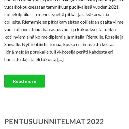
vuosikokouksessaan tammikuun puolivälissä vuoden 2021
colliekilpailuissa menestyneitä pitkä- ja sileäkarvaisia
collieita. Riemumielen pitkäkarvaisten collieiden osalta viime
vuosi oli onnistunut harrastusvuosi ja kokouksesta tulikin
kotiinviemisinä kolme diplomia ja mitalia, Riemulle, Roselle ja
Sansalle. Nyt tehtiin historiaa, koska ensimmäistä kertaa
ikinä meidän porukalle tuli ykkössija peräti kahdesta eri
harrastuslajista eli tokosta […]
Read more
PENTUSUUNNITELMAT 2022