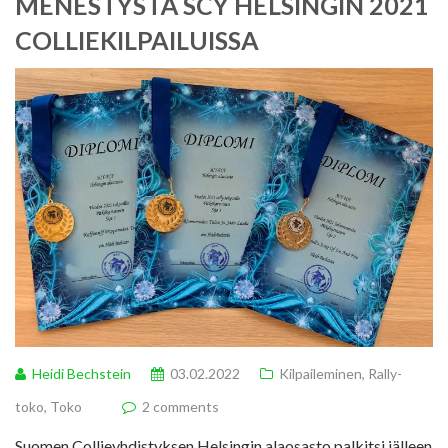
MENESTYSTÄ SCY HELSINGIN 2021
COLLIEKILPAILUISSA
Heidi Bechstein
03.02.2022
Kilpaileminen
,
Rally-
toko
,
Toko
2 comments
Suomen Collieyhdistyksen Helsingin alaosasto palkitsi jälleen