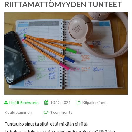
RIITTÄMÄTTÖMYYDEN TUNTEET
Heidi Bechstein
10.12.2021
Kilpaileminen
,
Kouluttaminen
4 comments
Tuntuuko sinusta siltä, että mikään ei riitä
koiraharrastuksissa tai koirien omistamisessa? Pitääkö