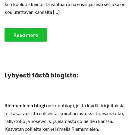
kun koulutuskeinoista valitaan aina ensisijaisesti se, joka on
koulutettavan kannalta […]
Read more
Lyhyesti tästä blogista:
Riemumielen blogi
on koirablogi, josta löydät kirjoituksia
pitkäkarvaisista collieista, koiraharrastuksista, esim. toko,
rally-toko ja nosework, ja elämästä collieiden kanssa.
Kasvatan collieita kennelnimellä Riemumielen.