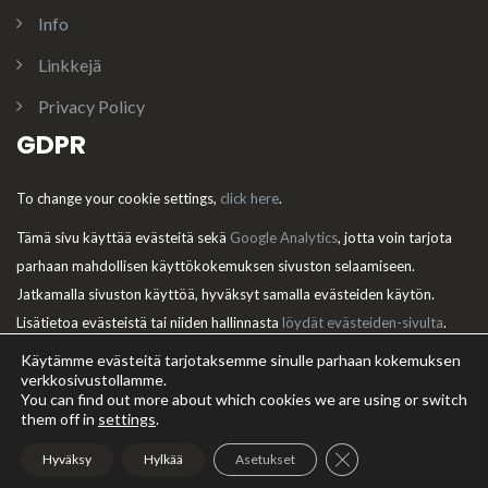
Info
Linkkejä
Privacy Policy
GDPR
To change your cookie settings,
click here
.
Tämä sivu käyttää evästeitä sekä
Google Analytics
, jotta voin tarjota
parhaan mahdollisen käyttökokemuksen sivuston selaamiseen.
Jatkamalla sivuston käyttöä, hyväksyt samalla evästeiden käytön.
Lisätietoa evästeistä tai niiden hallinnasta
löydät evästeiden-sivulta
.
Käytämme evästeitä tarjotaksemme sinulle parhaan kokemuksen
verkkosivustollamme.
You can find out more about which cookies we are using or switch
them off in
settings
.
Theme:
Illdy
.
© Riemumielen kennel. Copyright 2016 - 2025. All
Rights Reserved.
Sulje evästebanneri
Hyväksy
Hylkää
Asetukset