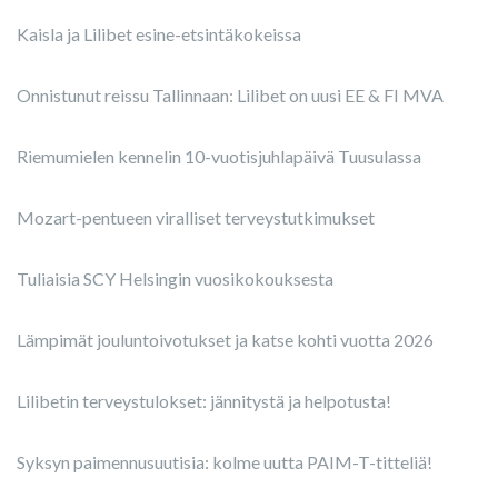
Kaisla ja Lilibet esine-etsintäkokeissa
Onnistunut reissu Tallinnaan: Lilibet on uusi EE & FI MVA
Riemumielen kennelin 10-vuotisjuhlapäivä Tuusulassa
Mozart-pentueen viralliset terveystutkimukset
Tuliaisia SCY Helsingin vuosikokouksesta
Lämpimät jouluntoivotukset ja katse kohti vuotta 2026
Lilibetin terveystulokset: jännitystä ja helpotusta!
Syksyn paimennusuutisia: kolme uutta PAIM-T-titteliä!