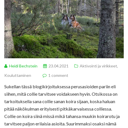
Heidi Bechstein
23.04.2021
Aktivointi ja virikkeet
,
Kouluttaminen
1 comment
Sukellan tässä blogikirjoituksessa perusasioiden pariin eli
siihen, mitä collie tarvitsee voidakseen hyvin. Otsikossa on
tarkoituksella sana collie sanan koira sijaan, koska haluan
pitää näkökulman erityisesti pitkäkarvaisessa colliessa.
Collie on koira siinä missä mikä tahansa muukin koirarotu ja
tarvitsee paljon erilaisia asioita. Suurimmaksi osaksi nämä