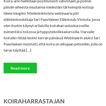
Koira-arki hallintaan positiivisesti vahvistaen ja poimin
päivän aiheesta muutamia mielestäni tärkeimpiä nostoja
tänne blogiini. Mielenkiintoista webinaaria piti
eläintenkouluttaja Sari Paavilainen Eläinkoulu Visiosta, jossa
olen itsekin käynyt erilaisilla koiraharrastuskursseilla,
esimerkiksi tokossa ja hyppytekniikkakurssilla. Harvalle
koiralle riittää lenkki kerran päivässä Webinaarin aluksi Sari
Paavilainen muistutti, että koira on alkujaan petoeläin, jolla on
tarve käyttää […]
Read more
KOIRAHARRASTAJAN