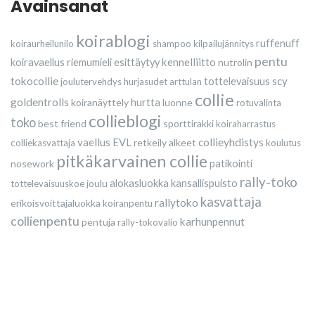
Avainsanat
koirablogi
ruffenuff
koiraurheilunilo
shampoo
kilpailujännitys
pentu
kennelliitto
koiravaellus
riemumieli esittäytyy
nutrolin
tokocollie
scy
tottelevaisuus
joulutervehdys
hurjasudet
arttulan
collie
goldentrolls
koiranäyttely
hurtta
luonne
rotuvalinta
collieblogi
toko
best friend
sporttirakki
koiraharrastus
vaellus
collieyhdistys
EVL
retkeily
alkeet
colliekasvattaja
koulutus
pitkäkarvainen collie
nosework
patikointi
rally-toko
joulu
alokasluokka
kansallispuisto
tottelevaisuuskoe
kasvattaja
rallytoko
erikoisvoittajaluokka
koiranpentu
collienpentu
karhunpennut
pentuja
rally-tokovalio