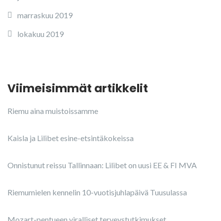
marraskuu 2019
lokakuu 2019
Viimeisimmät artikkelit
Riemu aina muistoissamme
Kaisla ja Lilibet esine-etsintäkokeissa
Onnistunut reissu Tallinnaan: Lilibet on uusi EE & FI MVA
Riemumielen kennelin 10-vuotisjuhlapäivä Tuusulassa
Mozart-pentueen viralliset terveystutkimukset