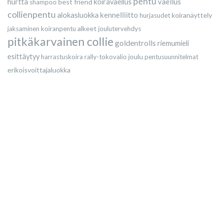
pentu
vaellus
hurtta
best friend
koiravaellus
shampoo
collienpentu
kennelliitto
alokasluokka
koiranäyttely
hurjasudet
alkeet
jaksaminen
koiranpentu
joulutervehdys
pitkäkarvainen collie
goldentrolls
riemumieli
esittäytyy
joulu
harrastuskoira
rally-tokovalio
pentusuunnitelmat
erikoisvoittajaluokka