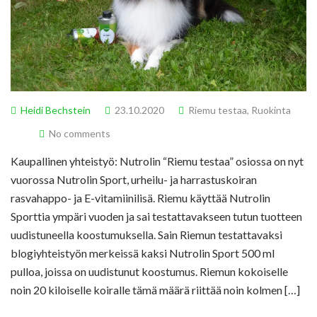
Heidi Bechstein
23.10.2020
Riemu testaa
,
Ruokinta
No comments
Kaupallinen yhteistyö: Nutrolin “Riemu testaa” osiossa on nyt
vuorossa Nutrolin Sport, urheilu- ja harrastuskoiran
rasvahappo- ja E-vitamiinilisä. Riemu käyttää Nutrolin
Sporttia ympäri vuoden ja sai testattavakseen tutun tuotteen
uudistuneella koostumuksella. Sain Riemun testattavaksi
blogiyhteistyön merkeissä kaksi Nutrolin Sport 500 ml
pulloa, joissa on uudistunut koostumus. Riemun kokoiselle
noin 20 kiloiselle koiralle tämä määrä riittää noin kolmen […]