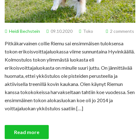
Heidi Bechstein
09.10.2020
Toko
2 comments
Pitkäkarvainen collie Riemu sai ensimmäisen tuloksensa
tokon erikoisvoittajaluokassa viime sunnuntaina Hyvinkäällä.
Kolmostulos tokon ylimmästä luokasta eli
erikoisvoittajaluokasta on minulle suuri juttu. On jännittävää
huomata, ettei ykköstulos ole pisteiden perusteella ja
aktiivisella treenillä kovin kaukana. Olen käynyt Riemun
kanssa tokokokeissa harvakseltaan tahtiin koe vuodessa. Sen
ensimmäinen tokon alokasluokan koe oli jo 2014 ja
voittajaluokan ykköstulos saatiin […]
Read more