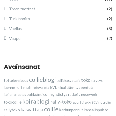
Treenituotteet
(2)
Turkinhoito
(2)
Vaellus
(8)
Vappu
(2)
Avainsanat
collieblogi
toko
tottelevaisuus
colliekasvattaja
terveys
luonne
ruffenuff
EVL
pentuja
rotuvalinta
kilpailujännitys
collieyhdistys
patikointi
retkeily
nosework
koiraharrastus
koirablogi
rally-toko
tokocollie
scy
sporttirakki
nutrolin
collie
kasvattaja
rallytoko
karhunpennut
kansallispuisto