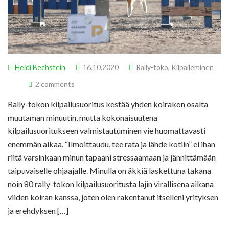
Heidi Bechstein
16.10.2020
Rally-toko
,
Kilpaileminen
2 comments
Rally-tokon kilpailusuoritus kestää yhden koirakon osalta
muutaman minuutin, mutta kokonaisuutena
kilpailusuoritukseen valmistautuminen vie huomattavasti
enemmän aikaa. “Ilmoittaudu, tee rata ja lähde kotiin” ei ihan
riitä varsinkaan minun tapaani stressaamaan ja jännittämään
taipuvaiselle ohjaajalle. Minulla on äkkiä laskettuna takana
noin 80 rally-tokon kilpailusuoritusta lajin virallisena aikana
viiden koiran kanssa, joten olen rakentanut itselleni yrityksen
ja erehdyksen […]