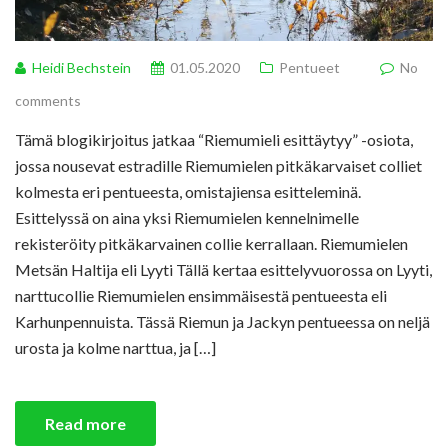
Heidi Bechstein
01.05.2020
Pentueet
No
comments
Tämä blogikirjoitus jatkaa “Riemumieli esittäytyy” -osiota,
jossa nousevat estradille Riemumielen pitkäkarvaiset colliet
kolmesta eri pentueesta, omistajiensa esitteleminä.
Esittelyssä on aina yksi Riemumielen kennelnimelle
rekisteröity pitkäkarvainen collie kerrallaan. Riemumielen
Metsän Haltija eli Lyyti Tällä kertaa esittelyvuorossa on Lyyti,
narttucollie Riemumielen ensimmäisestä pentueesta eli
Karhunpennuista. Tässä Riemun ja Jackyn pentueessa on neljä
urosta ja kolme narttua, ja […]
Read more