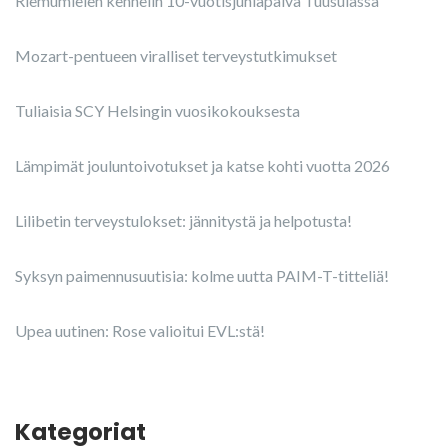
Riemumielen kennelin 10-vuotisjuhlapäivä Tuusulassa
Mozart-pentueen viralliset terveystutkimukset
Tuliaisia SCY Helsingin vuosikokouksesta
Lämpimät jouluntoivotukset ja katse kohti vuotta 2026
Lilibetin terveystulokset: jännitystä ja helpotusta!
Syksyn paimennusuutisia: kolme uutta PAIM-T-titteliä!
Upea uutinen: Rose valioitui EVL:stä!
Kategoriat