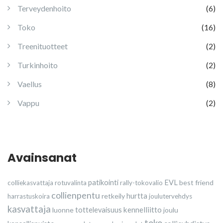
Terveydenhoito
(6)
Toko
(16)
Treenituotteet
(2)
Turkinhoito
(2)
Vaellus
(8)
Vappu
(2)
Avainsanat
patikointi
EVL
best friend
colliekasvattaja
rotuvalinta
rally-tokovalio
collienpentu
retkeily
hurtta
harrastuskoira
joulutervehdys
kasvattaja
kennelliitto
luonne
tottelevaisuus
joulu
toko