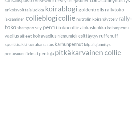
collieyhdistys
kansallispuisto
nosework
terveys
hurjasudet
koirablogi
goldentrolls
rallytoko
erikoisvoittajaluokka
collie
collieblogi
rally-
nutrolin
koiranäyttely
jaksaminen
toko
pentu
scy
tokocollie
alokasluokka
shampoo
koiranpentu
vaellus
alkeet
koiravaellus
riemumieli esittäytyy
ruffenuff
karhunpennut
sporttirakki
koiraharrastus
kilpailujännitys
pitkäkarvainen collie
pentuja
pentusuunnitelmat