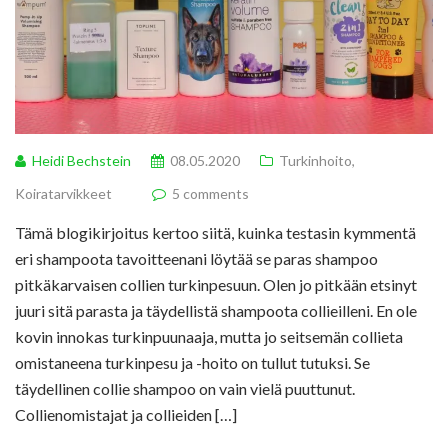
Heidi Bechstein
08.05.2020
Turkinhoito
,
Koiratarvikkeet
5 comments
Tämä blogikirjoitus kertoo siitä, kuinka testasin kymmentä
eri shampoota tavoitteenani löytää se paras shampoo
pitkäkarvaisen collien turkinpesuun. Olen jo pitkään etsinyt
juuri sitä parasta ja täydellistä shampoota collieilleni. En ole
kovin innokas turkinpuunaaja, mutta jo seitsemän collieta
omistaneena turkinpesu ja -hoito on tullut tutuksi. Se
täydellinen collie shampoo on vain vielä puuttunut.
Collienomistajat ja collieiden […]