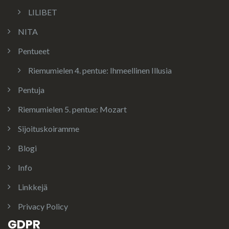
LILIBET
NITA
Pentueet
Riemumielen 4. pentue: Ihmeellinen Illusia
Pentuja
Riemumielen 5. pentue: Mozart
Sijoituskoiramme
Blogi
Info
Linkkejä
Privacy Policy
GDPR