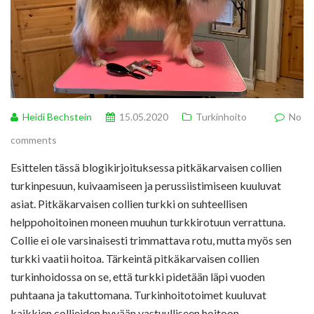
Heidi Bechstein
15.05.2020
Turkinhoito
No
comments
Esittelen tässä blogikirjoituksessa pitkäkarvaisen collien
turkinpesuun, kuivaamiseen ja perussiistimiseen kuuluvat
asiat. Pitkäkarvaisen collien turkki on suhteellisen
helppohoitoinen moneen muuhun turkkirotuun verrattuna.
Collie ei ole varsinaisesti trimmattava rotu, mutta myös sen
turkki vaatii hoitoa. Tärkeintä pitkäkarvaisen collien
turkinhoidossa on se, että turkki pidetään läpi vuoden
puhtaana ja takuttomana. Turkinhoitotoimet kuuluvat
kaikkien collieiden hyvään vastuulliseen hoitoon.