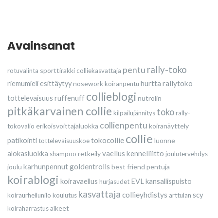
Avainsanat
rally-toko
pentu
sporttirakki
rotuvalinta
colliekasvattaja
rallytoko
riemumieli esittäytyy
nosework
hurtta
koiranpentu
collieblogi
tottelevaisuus
ruffenuff
nutrolin
pitkäkarvainen collie
toko
kilpailujännitys
rally-
collienpentu
erikoisvoittajaluokka
koiranäyttely
tokovalio
collie
tokocollie
patikointi
luonne
tottelevaisuuskoe
vaellus
kennelliitto
alokasluokka
retkeily
shampoo
joulutervehdys
karhunpennut
goldentrolls
joulu
best friend
pentuja
koirablogi
koiravaellus
EVL
kansallispuisto
hurjasudet
kasvattaja
collieyhdistys
scy
koiraurheilunilo
koulutus
arttulan
alkeet
koiraharrastus