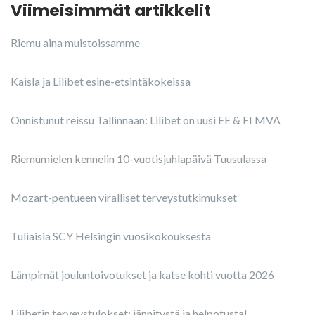
Viimeisimmät artikkelit
Riemu aina muistoissamme
Kaisla ja Lilibet esine-etsintäkokeissa
Onnistunut reissu Tallinnaan: Lilibet on uusi EE & FI MVA
Riemumielen kennelin 10-vuotisjuhlapäivä Tuusulassa
Mozart-pentueen viralliset terveystutkimukset
Tuliaisia SCY Helsingin vuosikokouksesta
Lämpimät jouluntoivotukset ja katse kohti vuotta 2026
Lilibetin terveystulokset: jännitystä ja helpotusta!