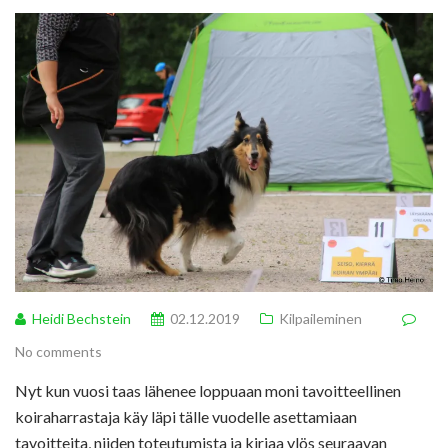
Heidi Bechstein
02.12.2019
Kilpaileminen
No comments
Nyt kun vuosi taas lähenee loppuaan moni tavoitteellinen
koiraharrastaja käy läpi tälle vuodelle asettamiaan
tavoitteita, niiden toteutumista ja kirjaa ylös seuraavan