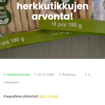
herkkutikkujen
arvonta!
Heidi Bechstein
01.11.2020
Ruokinta
3
comments
Kaupallinen yhteistyö:
Best Friend