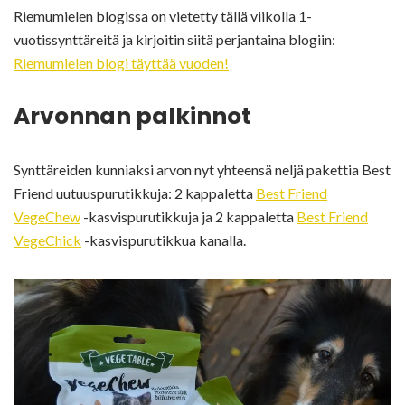
Riemumielen blogissa on vietetty tällä viikolla 1-
vuotissynttäreitä ja kirjoitin siitä perjantaina blogiin:
Riemumielen blogi täyttää vuoden!
Arvonnan palkinnot
Synttäreiden kunniaksi arvon nyt yhteensä neljä pakettia Best
Friend uutuuspurutikkuja: 2 kappaletta
Best Friend
VegeChew
-kasvispurutikkuja ja 2 kappaletta
Best Friend
VegeChick
-kasvispurutikkua kanalla.