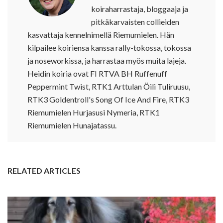
koiraharrastaja, bloggaaja ja
pitkäkarvaisten collieiden
kasvattaja kennelnimellä Riemumielen. Hän
kilpailee koiriensa kanssa rally-tokossa, tokossa
ja noseworkissa, ja harrastaa myös muita lajeja.
Heidin koiria ovat FI RTVA BH Ruffenuff
Peppermint Twist, RTK1 Arttulan Öili Tuliruusu,
RTK3 Goldentroll's Song Of Ice And Fire, RTK3
Riemumielen Hurjasusi Nymeria, RTK1
Riemumielen Hunajatassu.
RELATED ARTICLES