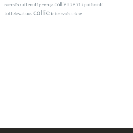
collienpentu
nutrolin
ruffenuff
pentuja
patikointi
collie
tottelevaisuus
tottelevaisuuskoe