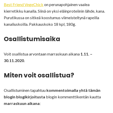
Best Friend VegeChick
on perunapohjainen vaalea
kierretikku kanalla. Siinä on yksi eläinproteiinin lähde, kana.
Purutikussa on sitkeä koostumus viimeisteltynä rapeilla
kanaliuskoilla. Pakkauskoko 18 kpl, 180g.
Osallistumisaika
Voit osallistua arvontaan marraskuun aikana
1.11. –
30.11.2020
.
Miten voit osallistua?
Osallistuminen tapahtuu
kommentoimalla yhtä tämän
blogin blogikirjoitusta
blogin kommenttikentän kautta
marraskuun aikana
: