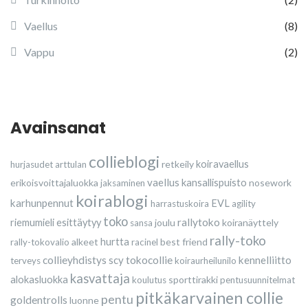
Vaellus
(8)
Vappu
(2)
Avainsanat
collieblogi
retkeily
koiravaellus
hurjasudet
arttulan
vaellus
erikoisvoittajaluokka
kansallispuisto
nosework
jaksaminen
koirablogi
karhunpennut
EVL
harrastuskoira
agility
toko
rallytoko
riemumieli esittäytyy
joulu
koiranäyttely
sansa
rally-toko
alkeet
hurtta
best friend
rally-tokovalio
racinel
collieyhdistys
scy
tokocollie
kennelliitto
terveys
koiraurheilunilo
kasvattaja
alokasluokka
sporttirakki
koulutus
pentusuunnitelmat
pitkäkarvainen collie
pentu
goldentrolls
luonne