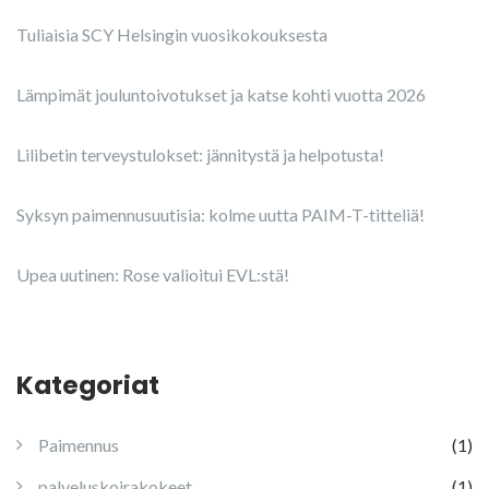
Tuliaisia SCY Helsingin vuosikokouksesta
Lämpimät jouluntoivotukset ja katse kohti vuotta 2026
Lilibetin terveystulokset: jännitystä ja helpotusta!
Syksyn paimennusuutisia: kolme uutta PAIM-T-titteliä!
Upea uutinen: Rose valioitui EVL:stä!
Kategoriat
Paimennus
(1)
palveluskoirakokeet
(1)