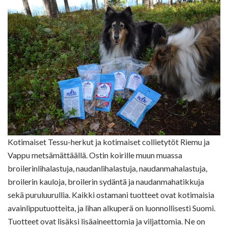
Kotimaiset Tessu-herkut ja kotimaiset collietytöt Riemu ja
Vappu metsämättäällä. Ostin koirille muun muassa
broilerinlihalastuja, naudanlihalastuja, naudanmahalastuja,
broilerin kauloja, broilerin sydäntä ja naudanmahatikkuja
sekä puruluurullia. Kaikki ostamani tuotteet ovat kotimaisia
avainlipputuotteita, ja lihan alkuperä on luonnollisesti Suomi.
Tuotteet ovat lisäksi lisäaineettomia ja viljattomia. Ne on