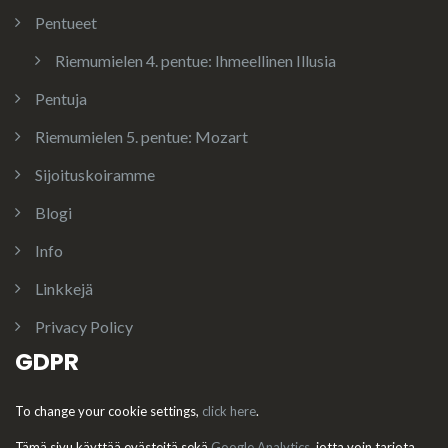
Pentueet
Riemumielen 4. pentue: Ihmeellinen Illusia
Pentuja
Riemumielen 5. pentue: Mozart
Sijoituskoiramme
Blogi
Info
Linkkejä
Privacy Policy
GDPR
To change your cookie settings,
click here
.
Tämä sivu käyttää evästeitä sekä
Google Analytics
, jotta voin tarjota