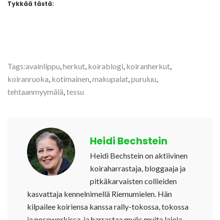
Tykkää tästä:
Tags:
avainlippu
,
herkut
,
koirablogi
,
koiranherkut
,
koiranruoka
,
kotimainen
,
makupalat
,
puruluu
,
tehtaanmyymälä
,
tessu
Heidi Bechstein
Heidi Bechstein on aktiivinen
koiraharrastaja, bloggaaja ja
pitkäkarvaisten collieiden
kasvattaja kennelnimellä Riemumielen. Hän
kilpailee koiriensa kanssa rally-tokossa, tokossa
ja noseworkissa, ja harrastaa myös muita lajeja.