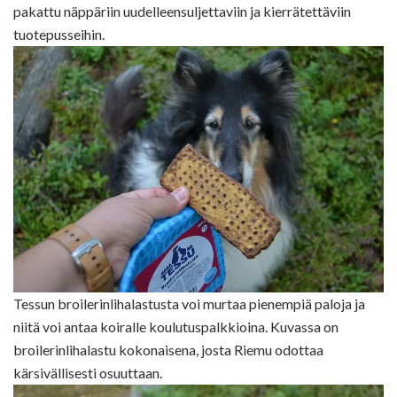
pakattu näppäriin uudelleensuljettaviin ja kierrätettäviin
tuotepusseihin.
Tessun broilerinlihalastusta voi murtaa pienempiä paloja ja
niitä voi antaa koiralle koulutuspalkkioina. Kuvassa on
broilerinlihalastu kokonaisena, josta Riemu odottaa
kärsivällisesti osuuttaan.