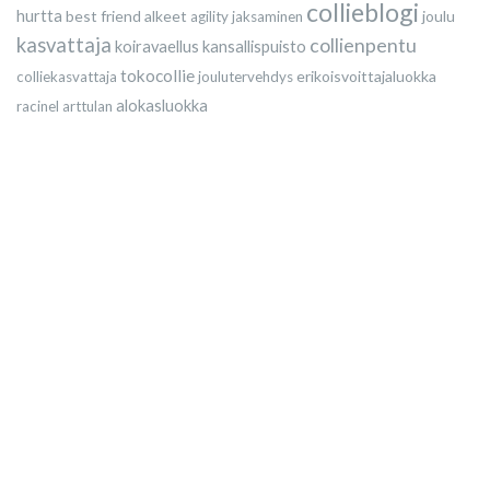
collieblogi
hurtta
best friend
alkeet
joulu
agility
jaksaminen
kasvattaja
collienpentu
koiravaellus
kansallispuisto
tokocollie
erikoisvoittajaluokka
colliekasvattaja
joulutervehdys
alokasluokka
racinel
arttulan