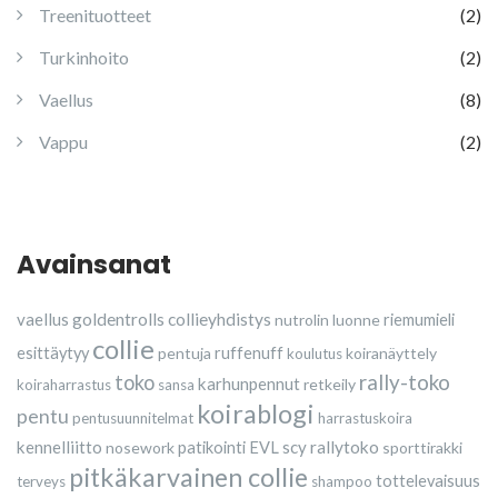
Treenituotteet
(2)
Turkinhoito
(2)
Vaellus
(8)
Vappu
(2)
Avainsanat
vaellus
goldentrolls
collieyhdistys
nutrolin
luonne
riemumieli
collie
esittäytyy
pentuja
ruffenuff
koiranäyttely
koulutus
rally-toko
toko
karhunpennut
retkeily
koiraharrastus
sansa
koirablogi
pentu
pentusuunnitelmat
harrastuskoira
kennelliitto
scy
rallytoko
nosework
patikointi
EVL
sporttirakki
pitkäkarvainen collie
tottelevaisuus
terveys
shampoo