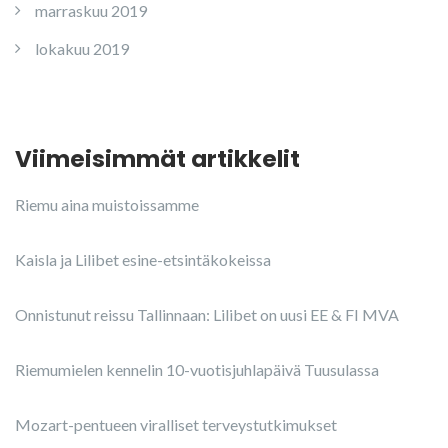
marraskuu 2019
lokakuu 2019
Viimeisimmät artikkelit
Riemu aina muistoissamme
Kaisla ja Lilibet esine-etsintäkokeissa
Onnistunut reissu Tallinnaan: Lilibet on uusi EE & FI MVA
Riemumielen kennelin 10-vuotisjuhlapäivä Tuusulassa
Mozart-pentueen viralliset terveystutkimukset