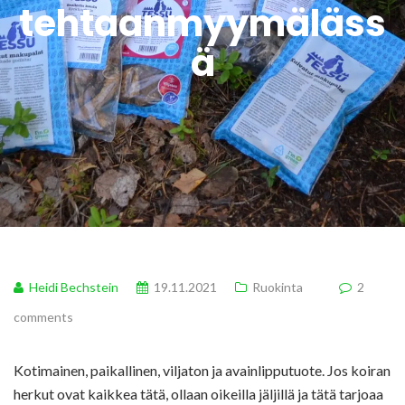
tehtaanmyymäläss
ä
Heidi Bechstein
19.11.2021
Ruokinta
2
comments
Kotimainen, paikallinen, viljaton ja avainlipputuote. Jos koiran
herkut ovat kaikkea tätä, ollaan oikeilla jäljillä ja tätä tarjoaa