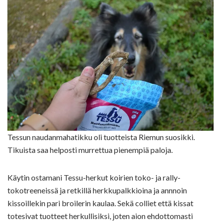
Tessun naudanmahatikku oli tuotteista Riemun suosikki.
Tikuista saa helposti murrettua pienempiä paloja.
Käytin ostamani Tessu-herkut koirien toko- ja rally-
tokotreeneissä ja retkillä herkkupalkkioina ja annnoin
kissoillekin pari broilerin kaulaa. Sekä colliet että kissat
totesivat tuotteet herkullisiksi, joten aion ehdottomasti