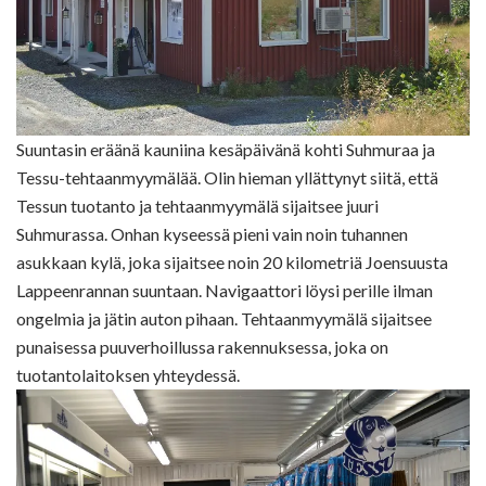
Suuntasin eräänä kauniina kesäpäivänä kohti Suhmuraa ja
Tessu-tehtaanmyymälää. Olin hieman yllättynyt siitä, että
Tessun tuotanto ja tehtaanmyymälä sijaitsee juuri
Suhmurassa. Onhan kyseessä pieni vain noin tuhannen
asukkaan kylä, joka sijaitsee noin 20 kilometriä Joensuusta
Lappeenrannan suuntaan. Navigaattori löysi perille ilman
ongelmia ja jätin auton pihaan. Tehtaanmyymälä sijaitsee
punaisessa puuverhoillussa rakennuksessa, joka on
tuotantolaitoksen yhteydessä.