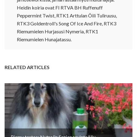
Heidin koiria ovat FI RTVA BH Ruffenuff
Peppermint Twist, RTK1 Arttulan Öili Tuliruusu,
RTK3 Goldentroll's Song Of Ice And Fire, RTK3
Riemumielen Hurjasusi Nymeria, RTK1
Riemumielen Hunajatassu.
RELATED ARTICLES
Riemu testaa: Nutrolin Senior ravintoöljy