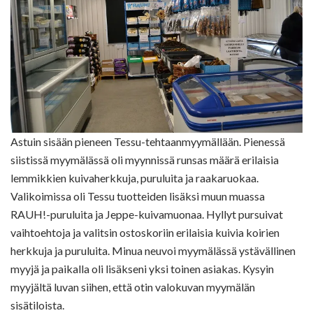
Astuin sisään pieneen Tessu-tehtaanmyymällään. Pienessä
siistissä myymälässä oli myynnissä runsas määrä erilaisia
lemmikkien kuivaherkkuja, puruluita ja raakaruokaa.
Valikoimissa oli Tessu tuotteiden lisäksi muun muassa
RAUH!-puruluita ja Jeppe-kuivamuonaa. Hyllyt pursuivat
vaihtoehtoja ja valitsin ostoskoriin erilaisia kuivia koirien
herkkuja ja puruluita. Minua neuvoi myymälässä ystävällinen
myyjä ja paikalla oli lisäkseni yksi toinen asiakas. Kysyin
myyjältä luvan siihen, että otin valokuvan myymälän
sisätiloista.