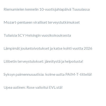
Riemumielen kennelin 10-vuotisjuhlapäivä Tuusulassa
Mozart-pentueen viralliset terveystutkimukset
Tuliaisia SCY Helsingin vuosikokouksesta
Lämpimät jouluntoivotukset ja katse kohti vuotta 2026
Lilibetin terveystulokset: jännitystä ja helpotusta!
Syksyn paimennusuutisia: kolme uutta PAIM-T-titteliä!
Upea uutinen: Rose valioitui EVL:stä!