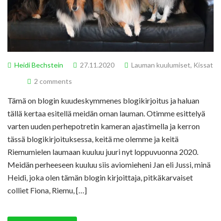
Heidi Bechstein
27.11.2020
Lauman kuulumiset
,
Kissat
2 comments
Tämä on blogin kuudeskymmenes blogikirjoitus ja haluan
tällä kertaa esitellä meidän oman lauman. Otimme esittelyä
varten uuden perhepotretin kameran ajastimella ja kerron
tässä blogikirjoituksessa, keitä me olemme ja keitä
Riemumielen laumaan kuuluu juuri nyt loppuvuonna 2020.
Meidän perheeseen kuuluu siis aviomieheni Jan eli Jussi, minä
Heidi, joka olen tämän blogin kirjoittaja, pitkäkarvaiset
colliet Fiona, Riemu, […]