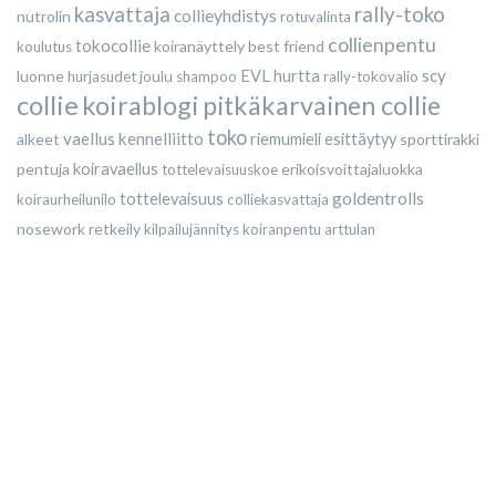
rally-toko
kasvattaja
collieyhdistys
nutrolin
rotuvalinta
collienpentu
tokocollie
koiranäyttely
best friend
koulutus
scy
luonne
joulu
EVL
hurtta
hurjasudet
shampoo
rally-tokovalio
collie
koirablogi
pitkäkarvainen collie
toko
vaellus
kennelliitto
alkeet
riemumieli esittäytyy
sporttirakki
pentuja
koiravaellus
erikoisvoittajaluokka
tottelevaisuuskoe
goldentrolls
tottelevaisuus
koiraurheilunilo
colliekasvattaja
nosework
retkeily
kilpailujännitys
koiranpentu
arttulan