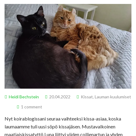
Heidi Bechstein
20.04.2022
Kissat
,
Lauman kuulumiset
1 comment
Nyt koirablogissani seuraa vaihteeksi kissa-asiaa, koska
laumaamme tuli uusi söpö kissajäsen. Mustavalkoinen
maatiaiskissatyttö Luna liittyi viiden collienartun ja yhden