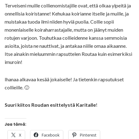
Terveiseni muille collienomistajille ovat, että olkaa ylpeitä ja
onnellisia koiristanne! Kehukaa koirianne itselle ja muille, ja
muistakaa tuoda ilmi niiden hyviä puolia. Collie sopii
monenlaiselle koiraharrastajalle, mutta on jäänyt muiden
rotujen varjoon. Touhutkaa collieidenne kanssa semmoisia
asioita, joista ne nauttivat, ja antakaa niille omaa aikaanne.
Itse ainakin mieluummin rapsuttelen Routaa kuin esimerkiksi
imuroin!
Ihanaa alkavaa kesää jokaiselle! Ja tietenkin rapsutukset
collieille. 🙂
Suuri kiitos Roudan esittelystä Karitalle
!
Jaa tämä:
X
Facebook
Pinterest