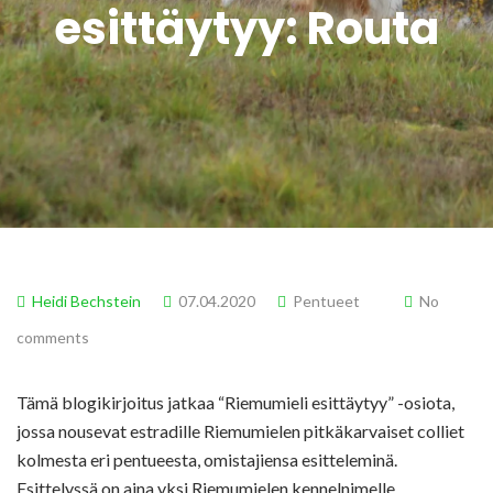
esittäytyy: Routa
Heidi Bechstein
07.04.2020
Pentueet
No
comments
Tämä blogikirjoitus jatkaa “Riemumieli esittäytyy” -osiota,
jossa nousevat estradille Riemumielen pitkäkarvaiset colliet
kolmesta eri pentueesta, omistajiensa esitteleminä.
Esittelyssä on aina yksi Riemumielen kennelnimelle