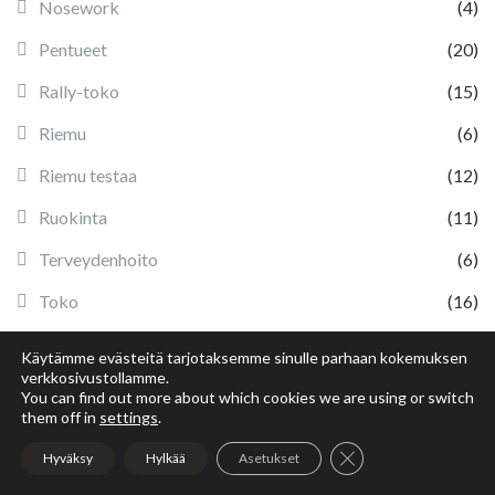
Nosework
(4)
Pentueet
(20)
Rally-toko
(15)
Riemu
(6)
Riemu testaa
(12)
Ruokinta
(11)
Terveydenhoito
(6)
Toko
(16)
Treenituotteet
(2)
Käytämme evästeitä tarjotaksemme sinulle parhaan kokemuksen
verkkosivustollamme.
Turkinhoito
(2)
You can find out more about which cookies we are using or switch
them off in
settings
.
Vaellus
(8)
Sulje evästebanneri
Hyväksy
Hylkää
Asetukset
Vappu
(2)