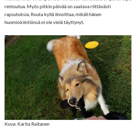
rentoutua. Myös pitkin päivää on saatava riittävästi
rapsutuksia, Routa kyllä ilmoittaa, mikäli hänen
huomiokiintiönsä ei ole vielä täyttynyt.
Kuva: Karita Raitanen