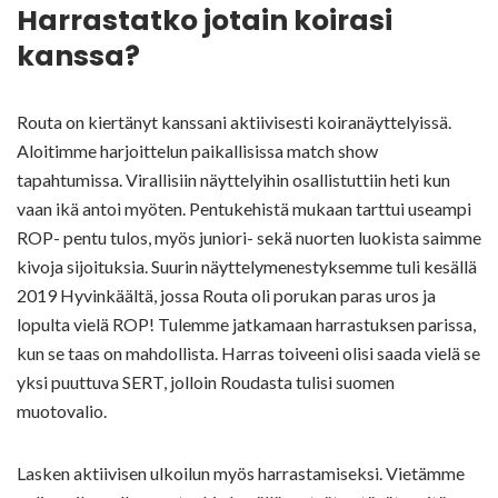
Harrastatko jotain koirasi
kanssa?
Routa on kiertänyt kanssani aktiivisesti koiranäyttelyissä.
Aloitimme harjoittelun paikallisissa match show
tapahtumissa. Virallisiin näyttelyihin osallistuttiin heti kun
vaan ikä antoi myöten. Pentukehistä mukaan tarttui useampi
ROP- pentu tulos, myös juniori- sekä nuorten luokista saimme
kivoja sijoituksia. Suurin näyttelymenestyksemme tuli kesällä
2019 Hyvinkäältä, jossa Routa oli porukan paras uros ja
lopulta vielä ROP! Tulemme jatkamaan harrastuksen parissa,
kun se taas on mahdollista. Harras toiveeni olisi saada vielä se
yksi puuttuva SERT, jolloin Roudasta tulisi suomen
muotovalio.
Lasken aktiivisen ulkoilun myös harrastamiseksi. Vietämme