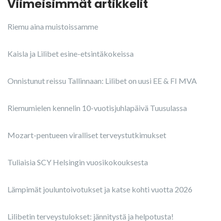
Viimeisimmät artikkelit
Riemu aina muistoissamme
Kaisla ja Lilibet esine-etsintäkokeissa
Onnistunut reissu Tallinnaan: Lilibet on uusi EE & FI MVA
Riemumielen kennelin 10-vuotisjuhlapäivä Tuusulassa
Mozart-pentueen viralliset terveystutkimukset
Tuliaisia SCY Helsingin vuosikokouksesta
Lämpimät jouluntoivotukset ja katse kohti vuotta 2026
Lilibetin terveystulokset: jännitystä ja helpotusta!