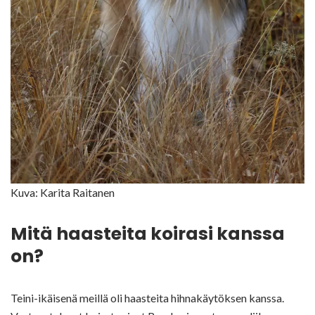
Kuva: Karita Raitanen
Mitä haasteita koirasi kanssa
on?
Teini-ikäisenä meillä oli haasteita hihnakäytöksen kanssa.