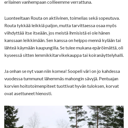
erilainen vanhempaan collieemme verrattuna.
Luonteeltaan Routa on aktiivinen, toimelias sekä sopeutuva.
Routa tykkää leikkiä paljon, mutta tarvittaessa osaa myös
viihdyttää itse itseään, jos meistä ihmisistä ei ole hänen
kanssaan leikkimään. Sen kanssa on helppo mennä kylään tai
lähteä käymään kaupungilla. Se tulee mukana epäröimättä, oli
kyseessä sitten lemmikkitarvikekauppa tai koiranäyttelyhalli.
Ja onhan se nyt vaan niin komea! Soopeli väri on jo kahdessa
vuodessa tummunut lähemmäs mahongin sävyjä. Pentuajan
korvien hoitotoimenpiteet tuottivat hyvän tuloksen, korvat
ovat asettuneet hienosti.