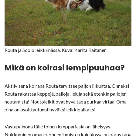
Routa ja Soolo leikkimässä. Kuva: Karita Raitanen
Mikä on koirasi lempipuuhaa?
Aktiivisena koirana Routa tarvitsee paljon liikuntaa. Onneksi
Routa rakastaa keppejä, palloja, leluja sekä etenkin pallojen
noutamista! Noutoleikit ovat hyvä tapa purkaa virtaa. Oma
piha on osoittautunut hyväksi leikkipaikaksi.
Vastapainona tälle toinen lemppariasia on läheisyys.
Nukkuminen oman perheen ihmisten kainalossa on paras tapa