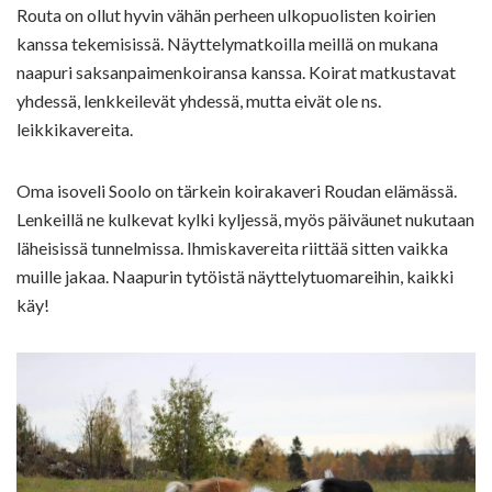
Routa on ollut hyvin vähän perheen ulkopuolisten koirien
kanssa tekemisissä. Näyttelymatkoilla meillä on mukana
naapuri saksanpaimenkoiransa kanssa. Koirat matkustavat
yhdessä, lenkkeilevät yhdessä, mutta eivät ole ns.
leikkikavereita.
Oma isoveli Soolo on tärkein koirakaveri Roudan elämässä.
Lenkeillä ne kulkevat kylki kyljessä, myös päiväunet nukutaan
läheisissä tunnelmissa. Ihmiskavereita riittää sitten vaikka
muille jakaa. Naapurin tytöistä näyttelytuomareihin, kaikki
käy!