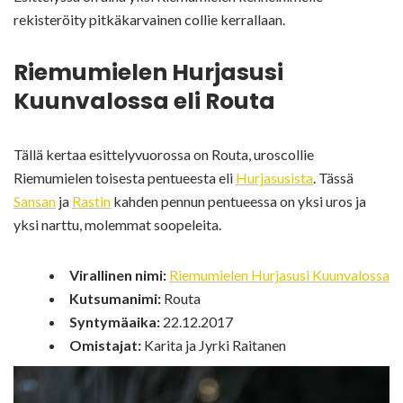
rekisteröity pitkäkarvainen collie kerrallaan.
Riemumielen Hurjasusi
Kuunvalossa eli Routa
Tällä kertaa esittelyvuorossa on Routa, uroscollie
Riemumielen toisesta pentueesta eli
Hurjasusista
. Tässä
Sansan
ja
Rastin
kahden pennun pentueessa on yksi uros ja
yksi narttu, molemmat soopeleita.
Virallinen nimi:
Riemumielen Hurjasusi Kuunvalossa
Kutsumanimi:
Routa
Syntymäaika:
22.12.2017
Omistajat:
Karita ja Jyrki Raitanen