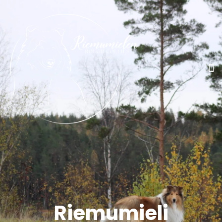
Riemumieli