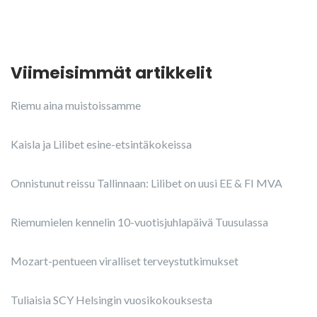
Viimeisimmät artikkelit
Riemu aina muistoissamme
Kaisla ja Lilibet esine-etsintäkokeissa
Onnistunut reissu Tallinnaan: Lilibet on uusi EE & FI MVA
Riemumielen kennelin 10-vuotisjuhlapäivä Tuusulassa
Mozart-pentueen viralliset terveystutkimukset
Tuliaisia SCY Helsingin vuosikokouksesta