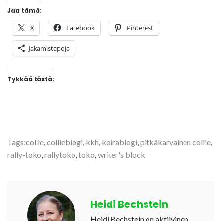
Jaa tämä:
X
Facebook
Pinterest
Jakamistapoja
Tykkää tästä:
Tags:
collie
,
collieblogi
,
kkh
,
koirablogi
,
pitkäkarvainen collie
,
rally-toko
,
rallytoko
,
toko
,
writer's block
Heidi Bechstein
Heidi Bechstein on aktiivinen