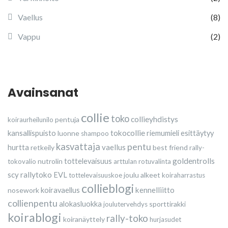
Vaellus
(8)
Vappu
(2)
Avainsanat
collie
toko
collieyhdistys
pentuja
koiraurheilunilo
tokocollie
kansallispuisto
luonne
riemumieli esittäytyy
shampoo
kasvattaja
pentu
vaellus
hurtta
retkeily
best friend
rally-
goldentrolls
nutrolin
tottelevaisuus
tokovalio
arttulan
rotuvalinta
scy
rallytoko
EVL
joulu
alkeet
tottelevaisuuskoe
koiraharrastus
collieblogi
kennelliitto
nosework
koiravaellus
collienpentu
alokasluokka
sporttirakki
joulutervehdys
koirablogi
rally-toko
koiranäyttely
hurjasudet