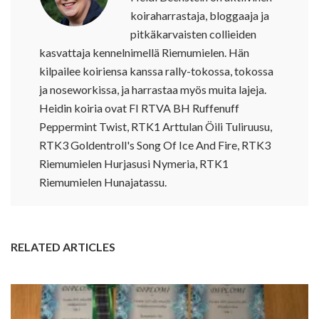
koiraharrastaja, bloggaaja ja
pitkäkarvaisten collieiden
kasvattaja kennelnimellä Riemumielen. Hän
kilpailee koiriensa kanssa rally-tokossa, tokossa
ja noseworkissa, ja harrastaa myös muita lajeja.
Heidin koiria ovat FI RTVA BH Ruffenuff
Peppermint Twist, RTK1 Arttulan Öili Tuliruusu,
RTK3 Goldentroll's Song Of Ice And Fire, RTK3
Riemumielen Hurjasusi Nymeria, RTK1
Riemumielen Hunajatassu.
RELATED ARTICLES