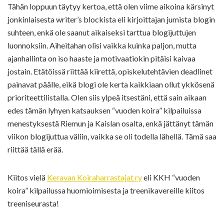
Tähän loppuun täytyy kertoa, että olen viime aikoina kärsinyt
jonkinlaisesta writer’s blockista eli kirjoittajan jumista blogin
suhteen, enkä ole saanut aikaiseksi tarttua blogijuttujen
luonnoksiin. Aiheitahan olisi vaikka kuinka paljon, mutta
ajanhallinta on iso haaste ja motivaatiokin pitäisi kaivaa
jostain. Etätöissä riittää kiirettä, opiskelutehtävien deadlinet
painavat päälle, eikä blogi ole kerta kaikkiaan ollut ykkösenä
prioriteettilistalla. Olen siis ylpeä itsestäni, että sain aikaan
edes tämän lyhyen katsauksen “vuoden koira” kilpailuissa
menestyksestä Riemun ja Kaislan osalta, enkä jättänyt tämän
viikon blogijuttua väliin, vaikka se oli todella lähellä. Tämä saa
riittää tällä erää.
Kiitos vielä
Keravan Koiraharrastajat ry
eli KKH “vuoden
koira” kilpailussa huomioimisesta ja treenikavereille kiitos
treeniseurasta!