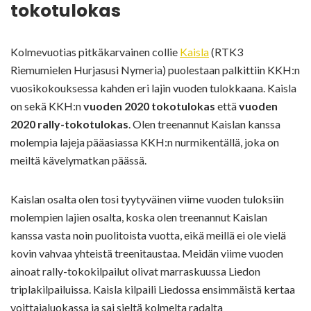
tokotulokas
Kolmevuotias pitkäkarvainen collie
Kaisla
(RTK3
Riemumielen Hurjasusi Nymeria) puolestaan palkittiin KKH:n
vuosikokouksessa kahden eri lajin vuoden tulokkaana. Kaisla
on sekä KKH:n
vuoden 2020 tokotulokas
että
vuoden
2020 rally-tokotulokas
. Olen treenannut Kaislan kanssa
molempia lajeja pääasiassa KKH:n nurmikentällä, joka on
meiltä kävelymatkan päässä.
Kaislan osalta olen tosi tyytyväinen viime vuoden tuloksiin
molempien lajien osalta, koska olen treenannut Kaislan
kanssa vasta noin puolitoista vuotta, eikä meillä ei ole vielä
kovin vahvaa yhteistä treenitaustaa. Meidän viime vuoden
ainoat rally-tokokilpailut olivat marraskuussa Liedon
triplakilpailuissa. Kaisla kilpaili Liedossa ensimmäistä kertaa
voittajaluokassa ja sai sieltä kolmelta radalta