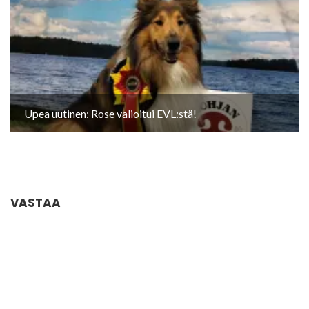
Upea uutinen: Rose valioitui EVL:stä!
VASTAA