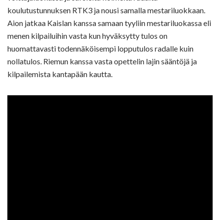
koulutustunnuksen RTK3 ja nousi samalla mestariluokkaan.
Aion jatkaa Kaislan kanssa samaan tyyliin mestariluokassa eli
menen kilpailuihin vasta kun hyväksytty tulos on
huomattavasti todennäköisempi lopputulos radalle kuin
nollatulos. Riemun kanssa vasta opettelin lajin sääntöjä ja
kilpailemista kantapään kautta.