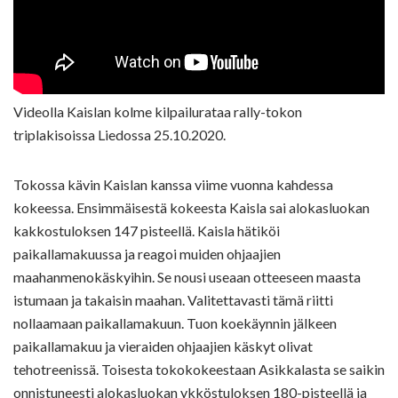
Videolla Kaislan kolme kilpailurataa rally-tokon
triplakisoissa Liedossa 25.10.2020.
Tokossa kävin Kaislan kanssa viime vuonna kahdessa
kokeessa. Ensimmäisestä kokeesta Kaisla sai alokasluokan
kakkostuloksen 147 pisteellä. Kaisla hätiköi
paikallamakuussa ja reagoi muiden ohjaajien
maahanmenokäskyihin. Se nousi useaan otteeseen maasta
istumaan ja takaisin maahan. Valitettavasti tämä riitti
nollaamaan paikallamakuun. Tuon koekäynnin jälkeen
paikallamakuu ja vieraiden ohjaajien käskyt olivat
tehotreenissä. Toisesta tokokokeestaan Asikkalasta se saikin
onnistuneesti alokasluokan ykköstuloksen 180-pisteellä ja