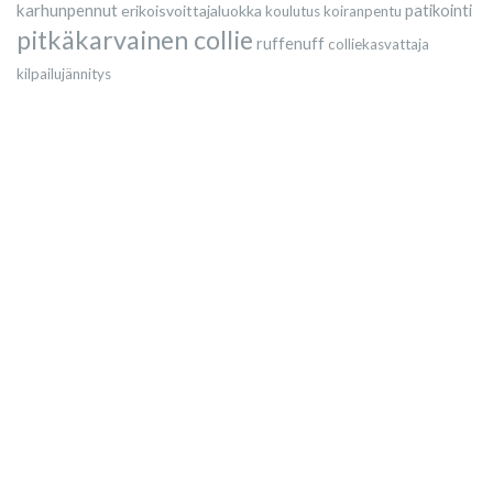
karhunpennut
erikoisvoittajaluokka
patikointi
koulutus
koiranpentu
pitkäkarvainen collie
ruffenuff
colliekasvattaja
kilpailujännitys