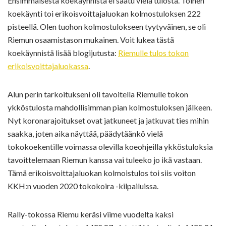
Ensimmäisestä koekäynnistä ei saatu vielä tulosta. Toinen
koekäynti toi erikoisvoittajaluokan kolmostuloksen 222
pisteellä. Olen tuohon kolmostulokseen tyytyväinen, se oli
Riemun osaamistason mukainen. Voit lukea tästä
koekäynnistä lisää blogijutusta:
Riemulle tulos tokon
erikoisvoittajaluokassa
.
Alun perin tarkoitukseni oli tavoitella Riemulle tokon
ykköstulosta mahdollisimman pian kolmostuloksen jälkeen.
Nyt koronarajoitukset ovat jatkuneet ja jatkuvat ties mihin
saakka, joten aika näyttää, päädytäänkö vielä
tokokoekentille voimassa olevilla koeohjeilla ykköstuloksia
tavoittelemaan Riemun kanssa vai tuleeko jo ikä vastaan.
Tämä erikoisvoittajaluokan kolmoistulos toi siis voiton
KKH:n vuoden 2020 tokokoira -kilpailuissa.
Rally-tokossa Riemu keräsi viime vuodelta kaksi