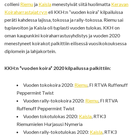
collieni
Riemu
ja
Kaisla
menestyivät siitä huolimatta
Keravan
Koiraharrastajat ry:n
eli KKH:n “vuoden koira” kilpailuissa
peräti kahdessa lajissa, tokossa ja rally-tokossa. Riemu sai
tuplavoiton ja Kaisla oli tuplasti vuoden tulokas. KKH on
oman kaupunkini koiraharrastusyhdistys ja vuoden 2020
menestyneet koirakot palkittiin eilisessä vuosikokouksessa
diplomein ja lahjakortein.
KKH:n “vuoden koira” 2020 kilpailussa palkittiin:
Vuoden tokokoira 2020:
Riemu
, FI RTVA Ruffenuff
Peppermint Twist
Vuoden rally-tokokoira 2020:
Riemu
, FI RTVA
Ruffenuff Peppermint Twist
Vuoden tokotulokas 2020:
Kaisla
, RTK3
Riemumielen Hurjasusi Nymeria
Vuoden rally-tokotulokas 2020:
Kaisla
, RTK3