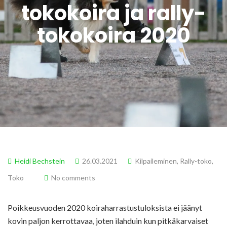
tokokoira ja rally-
tokokoira 2020
Heidi Bechstein
26.03.2021
Kilpaileminen
,
Rally-toko
,
Toko
No comments
Poikkeusvuoden 2020 koiraharrastustuloksista ei jäänyt
kovin paljon kerrottavaa, joten ilahduin kun pitkäkarvaiset