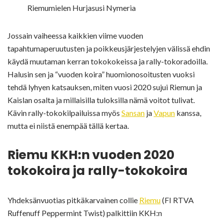
Riemumielen Hurjasusi Nymeria
Jossain vaiheessa kaikkien viime vuoden
tapahtumaperuutusten ja poikkeusjärjestelyjen välissä ehdin
käydä muutaman kerran tokokokeissa ja rally-tokoradoilla.
Halusin sen ja “vuoden koira” huomionosoitusten vuoksi
tehdä lyhyen katsauksen, miten vuosi 2020 sujui Riemun ja
Kaislan osalta ja millaisilla tuloksilla nämä voitot tulivat.
Kävin rally-tokokilpailuissa myös
Sansan
ja
Vapun
kanssa,
mutta ei niistä enempää tällä kertaa.
Riemu KKH:n vuoden 2020
tokokoira ja rally-tokokoira
Yhdeksänvuotias pitkäkarvainen collie
Riemu
(FI RTVA
Ruffenuff Peppermint Twist) palkittiin KKH:n