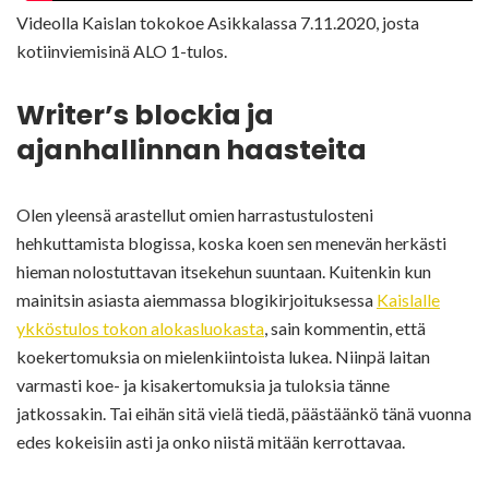
Videolla Kaislan tokokoe Asikkalassa 7.11.2020, josta
kotiinviemisinä ALO 1-tulos.
Writer’s blockia ja
ajanhallinnan haasteita
Olen yleensä arastellut omien harrastustulosteni
hehkuttamista blogissa, koska koen sen menevän herkästi
hieman nolostuttavan itsekehun suuntaan. Kuitenkin kun
mainitsin asiasta aiemmassa blogikirjoituksessa
Kaislalle
ykköstulos tokon alokasluokasta
, sain kommentin, että
koekertomuksia on mielenkiintoista lukea. Niinpä laitan
varmasti koe- ja kisakertomuksia ja tuloksia tänne
jatkossakin. Tai eihän sitä vielä tiedä, päästäänkö tänä vuonna
edes kokeisiin asti ja onko niistä mitään kerrottavaa.