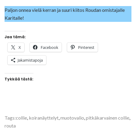
Paljon onnea vielä kerran ja suuri kiitos Roudan omistajalle
Karitalle!
Jaa tämä:
X
Facebook
Pinterest
Jakamistapoja
Tykkää tästä:
Tags:
collie
,
koiranäyttelyt
,
muotovalio
,
pitkäkarvainen collie
,
routa