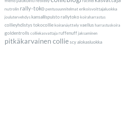
friend
patikointi
retkeily
racinel
rally-toko
nutrolin
erikoisvoittajaluokka
pentusuunnitelmat
rallytoko
kansallispuisto
joulutervehdys
koiraharrastus
collieyhdistys
tokocollie
vaellus
koiranäyttely
harrastuskoira
goldentrolls
ruffenuff
colliekasvattaja
jaksaminen
pitkäkarvainen collie
scy
alokasluokka