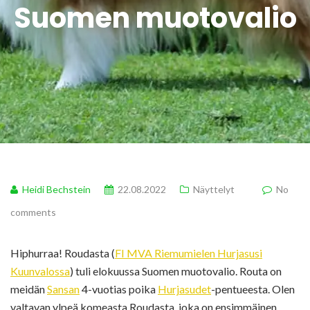
Suomen muotovalio
Heidi Bechstein
22.08.2022
Näyttelyt
No
comments
Hiphurraa! Roudasta (
FI MVA Riemumielen Hurjasusi
Kuunvalossa
) tuli elokuussa Suomen muotovalio. Routa on
meidän
Sansan
4-vuotias poika
Hurjasudet
-pentueesta. Olen
valtavan ylpeä komeasta Roudasta, joka on ensimmäinen