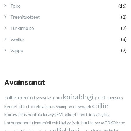
Toko
(16)
Treenituotteet
(2)
Turkinhoito
(2)
Vaellus
(8)
Vappu
(2)
Avainsanat
koirablogi
collienpentu
pentu
luonne
koulutus
arttulan
collie
kennelliitto
tottelevaisuus
nosework
shampoo
koiravaellus
pentuja
EVL
alkeet
sporttirakki
terveys
agility
toko
karhunpennut
riemumieli esittäytyy
joulu
hurtta
best
sansa
collieblogi
kasvattaja