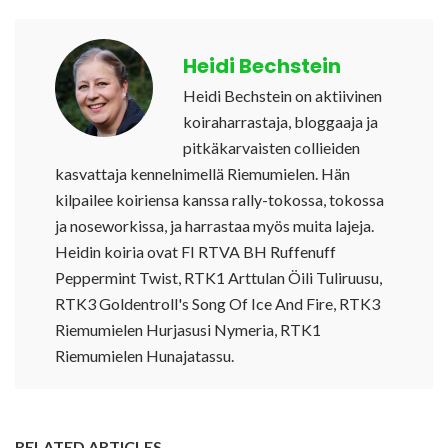
Heidi Bechstein
Heidi Bechstein on aktiivinen
koiraharrastaja, bloggaaja ja
pitkäkarvaisten collieiden
kasvattaja kennelnimellä Riemumielen. Hän
kilpailee koiriensa kanssa rally-tokossa, tokossa
ja noseworkissa, ja harrastaa myös muita lajeja.
Heidin koiria ovat FI RTVA BH Ruffenuff
Peppermint Twist, RTK1 Arttulan Öili Tuliruusu,
RTK3 Goldentroll's Song Of Ice And Fire, RTK3
Riemumielen Hurjasusi Nymeria, RTK1
Riemumielen Hunajatassu.
RELATED ARTICLES