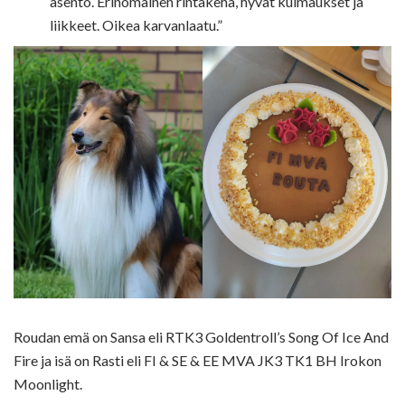
asento. Erinomainen rintakehä, hyvät kulmaukset ja
liikkeet. Oikea karvanlaatu.”
Roudan emä on Sansa eli RTK3 Goldentroll’s Song Of Ice And
Fire ja isä on Rasti eli FI & SE & EE MVA JK3 TK1 BH Irokon
Moonlight.