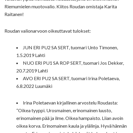
Riemumielen muotovalio. Kiitos Roudan omistaja Karita
Raitanen!
Roudan valionarvoon oikeuttavat tulokset:
JUN ERI PU2 SA SERT, tuomari Unto Timonen,
1.5.2019 Lahti
NUO ERI PU1 SA ROP SERT, tuomari Jos Dekker,
20.7.2019 Lahti
AVO ERI PU2 SA SERT, tuomari Irina Poletaeva,
6.8.2022 Luumäki
Irina Poletaevan kirjallinen arvostelu Roudasta:
“Oikea tyyppi. Urosmainen, erinomainen luusto,
erinomainen pää ja ilme. Oikea hampaisto. Liian avoin
oikea korva. Erinomainen kaula ja ylälinja. Hyvä hännän