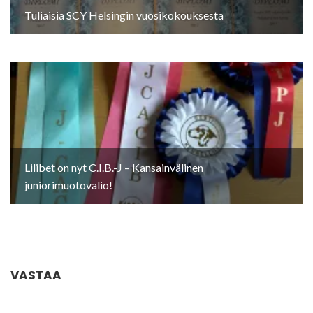
Tuliaisia SCY Helsingin vuosikokouksesta
Lilibet on nyt C.I.B.-J – Kansainvälinen
juniorimuotovalio!
VASTAA