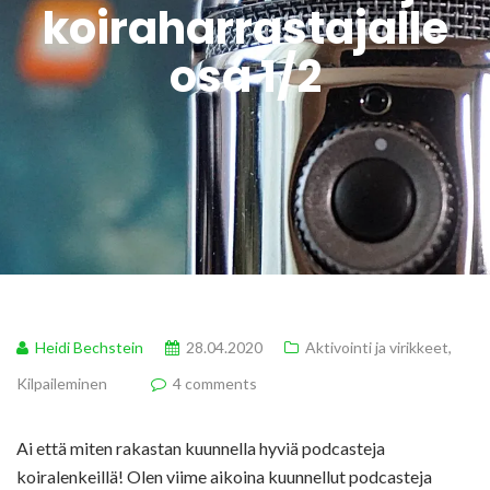
koiraharrastajalle
osa 1/2
Heidi Bechstein
28.04.2020
Aktivointi ja virikkeet
,
Kilpaileminen
4 comments
Ai että miten rakastan kuunnella hyviä podcasteja
koiralenkeillä! Olen viime aikoina kuunnellut podcasteja