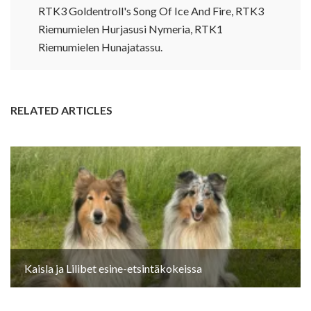
RTK3 Goldentroll's Song Of Ice And Fire, RTK3
Riemumielen Hurjasusi Nymeria, RTK1
Riemumielen Hunajatassu.
RELATED ARTICLES
Kaisla ja Lilibet esine-etsintäkokeissa