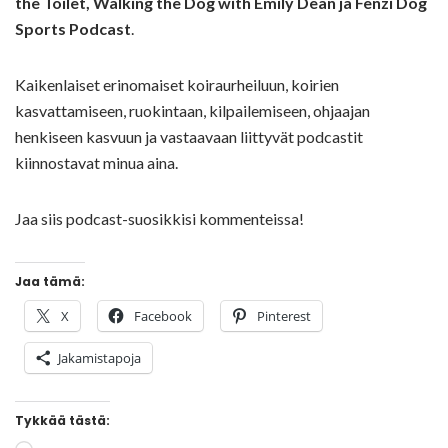
the Toilet, Walking the Dog with Emily Dean ja Fenzi Dog
Sports Podcast
.
Kaikenlaiset erinomaiset koiraurheiluun, koirien
kasvattamiseen, ruokintaan, kilpailemiseen, ohjaajan
henkiseen kasvuun ja vastaavaan liittyvät podcastit
kiinnostavat minua aina.
Jaa siis podcast-suosikkisi kommenteissa!
Jaa tämä:
X
Facebook
Pinterest
Jakamistapoja
Tykkää tästä: