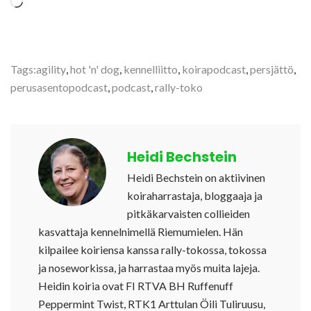
Loading…
Tags:
agility
,
hot 'n' dog
,
kennelliitto
,
koirapodcast
,
persjättö
,
perusasentopodcast
,
podcast
,
rally-toko
Heidi Bechstein
Heidi Bechstein on aktiivinen
koiraharrastaja, bloggaaja ja
pitkäkarvaisten collieiden
kasvattaja kennelnimellä Riemumielen. Hän
kilpailee koiriensa kanssa rally-tokossa, tokossa
ja noseworkissa, ja harrastaa myös muita lajeja.
Heidin koiria ovat FI RTVA BH Ruffenuff
Peppermint Twist, RTK1 Arttulan Öili Tuliruusu,