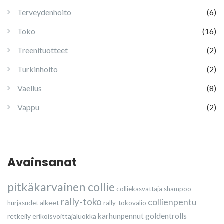
Terveydenhoito
(6)
Toko
(16)
Treenituotteet
(2)
Turkinhoito
(2)
Vaellus
(8)
Vappu
(2)
Avainsanat
pitkäkarvainen collie
colliekasvattaja
shampoo
rally-toko
collienpentu
alkeet
hurjasudet
rally-tokovalio
karhunpennut
goldentrolls
retkeily
erikoisvoittajaluokka