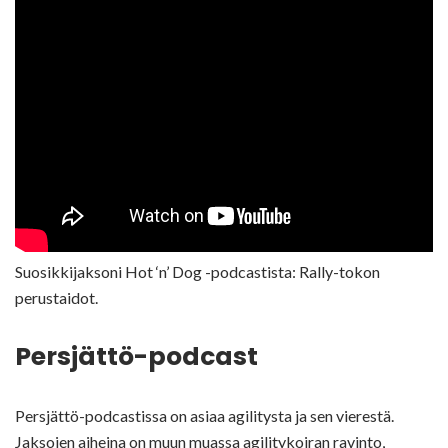
Suosikkijaksoni Hot ‘n’ Dog -podcastista: Rally-tokon
perustaidot.
Persjättö-podcast
Persjättö-podcastissa on asiaa agilitysta ja sen vierestä.
Jaksojen aiheina on muun muassa agilitykoiran ravinto,