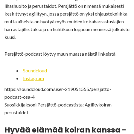
lihashuolto ja perustaidot. Persjättö on nimensä mukaisesti
keskittynyt agilityyn, jossa persjättö on yksi ohjaustekniikka,
mutta aiheista on hyötyä myös muiden koiraharrastuslajien
harrastajille. Jaksoja on huhtikuun loppuun mennessä julkaistu
kuusi.
Persjättö-podcast löytyy muun muassa näistä linkeistä:
Soundcloud
Instagram
https://soundcloud.com/user-219051555/persjatto-
podcast-osa-4
Suosikkijaksoni Persjättö-podcastista: Agilitykoiran
perustaidot.
Hyvää elämää koiran kanssa -