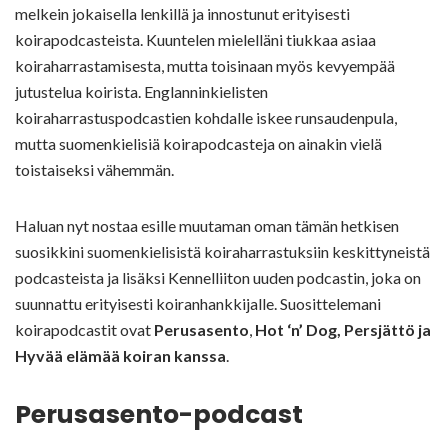
melkein jokaisella lenkillä ja innostunut erityisesti
koirapodcasteista. Kuuntelen mielelläni tiukkaa asiaa
koiraharrastamisesta, mutta toisinaan myös kevyempää
jutustelua koirista. Englanninkielisten
koiraharrastuspodcastien kohdalle iskee runsaudenpula,
mutta suomenkielisiä koirapodcasteja on ainakin vielä
toistaiseksi vähemmän.
Haluan nyt nostaa esille muutaman oman tämän hetkisen
suosikkini suomenkielisistä koiraharrastuksiin keskittyneistä
podcasteista ja lisäksi Kennelliiton uuden podcastin, joka on
suunnattu erityisesti koiranhankkijalle. Suosittelemani
koirapodcastit ovat
Perusasento
,
Hot ‘n’ Dog, Persjättö ja
Hyvää elämää koiran kanssa
.
Perusasento-podcast