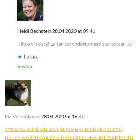
Heidi Bechstein
28.04.2020 at 09:41
Kiitos vinkistä! Laitan tän ehdottomasti seurantaan. 🙂
Lataa...
Vastaa
Pia Veikkolainen
28.04.2020 at 18:40
https://soundcloud.com/ulla-marja-ruistola/ilonkautta?
fbclid=IwAR2rHZqLV2FoDRDq70rF1HwLn8T2xIdEMOBJ