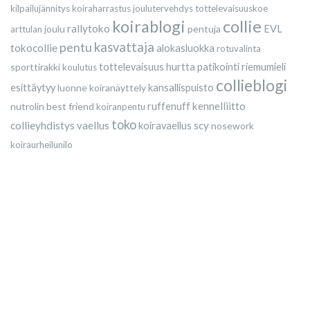
kilpailujännitys
koiraharrastus
joulutervehdys
tottelevaisuuskoe
collie
koirablogi
rallytoko
joulu
pentuja
EVL
arttulan
kasvattaja
pentu
tokocollie
alokasluokka
rotuvalinta
sporttirakki
tottelevaisuus
hurtta
patikointi
riemumieli
koulutus
collieblogi
esittäytyy
luonne
koiranäyttely
kansallispuisto
kennelliitto
nutrolin
best friend
ruffenuff
koiranpentu
toko
collieyhdistys
vaellus
scy
koiravaellus
nosework
koiraurheilunilo