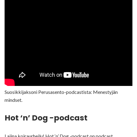
Suosikkijaksoni Perusasento-podcastista: Menestyjän
mindset.
Hot ‘n’ Dog -podcast
Lajina koiraurheilu! Hot ‘n’ Dog -podcast on podcast