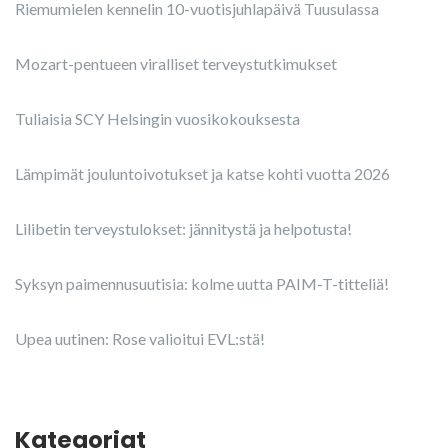
Riemumielen kennelin 10-vuotisjuhlapäivä Tuusulassa
Mozart-pentueen viralliset terveystutkimukset
Tuliaisia SCY Helsingin vuosikokouksesta
Lämpimät jouluntoivotukset ja katse kohti vuotta 2026
Lilibetin terveystulokset: jännitystä ja helpotusta!
Syksyn paimennusuutisia: kolme uutta PAIM-T-titteliä!
Upea uutinen: Rose valioitui EVL:stä!
Kategoriat