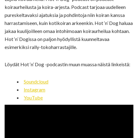
koiraurheilusta ja koira-arjesta. Podcast tarjoaa uudelleen
pureskeltavaksi ajatuksia ja pohdintoja niin koiran kanssa
harrastamiseen, kuin kotikoiran arkeenkin. Hot ‘n’ Dog haluaa
jakaa kuulijoilleen omaa intohimoaan koiraurheilua kohtaan.
Hot ‘n’ Dogissa on paljon hyödyllistä kuunneltavaa
esimerkiksi rally-tokoharrastajille.
Löydät Hot ‘n’ Dog -podcastin muun muassa näistä linkeistä:
Soundcloud
Instagram
YouTube