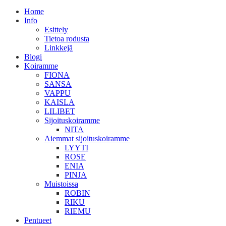
Home
Info
Esittely
Tietoa rodusta
Linkkejä
Blogi
Koiramme
FIONA
SANSA
VAPPU
KAISLA
LILIBET
Sijoituskoiramme
NITA
Aiemmat sijoituskoiramme
LYYTI
ROSE
ENIA
PINJA
Muistoissa
ROBIN
RIKU
RIEMU
Pentueet