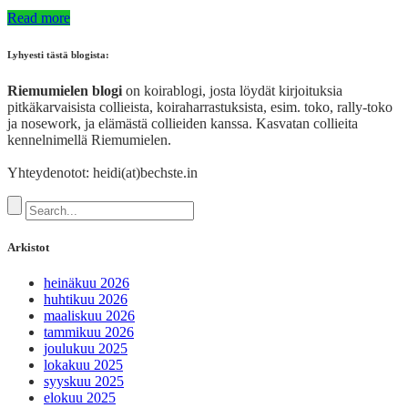
Read more
Lyhyesti tästä blogista:
Riemumielen blogi
on koirablogi, josta löydät kirjoituksia
pitkäkarvaisista collieista, koiraharrastuksista, esim. toko, rally-toko
ja nosework, ja elämästä collieiden kanssa. Kasvatan collieita
kennelnimellä Riemumielen.
Yhteydenotot: heidi(at)bechste.in
Arkistot
heinäkuu 2026
huhtikuu 2026
maaliskuu 2026
tammikuu 2026
joulukuu 2025
lokakuu 2025
syyskuu 2025
elokuu 2025