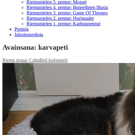
Riemumielen 5. pentue: Mozart
Riemumielen 4. pentue: Ihmeellinen Illusia
Riemumielen 3. pentue: Game Of Thrones
Riemumielen 2. pentue: Hurjasudet
Riemumielen 1. pentue: Karhunpennut
Pentuja
Jalostusuroksia
Avainsana:
karvapeti
Riemu testaa: CalmBed koiranpeti