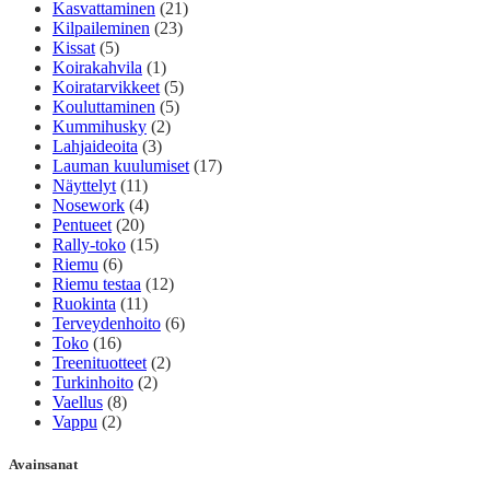
Kasvattaminen
(21)
Kilpaileminen
(23)
Kissat
(5)
Koirakahvila
(1)
Koiratarvikkeet
(5)
Kouluttaminen
(5)
Kummihusky
(2)
Lahjaideoita
(3)
Lauman kuulumiset
(17)
Näyttelyt
(11)
Nosework
(4)
Pentueet
(20)
Rally-toko
(15)
Riemu
(6)
Riemu testaa
(12)
Ruokinta
(11)
Terveydenhoito
(6)
Toko
(16)
Treenituotteet
(2)
Turkinhoito
(2)
Vaellus
(8)
Vappu
(2)
Avainsanat