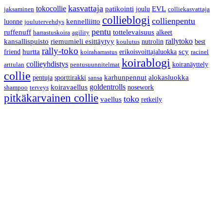
kasvattaja
tokocollie
patikointi
joulu
EVL
jaksaminen
colliekasvattaja
collieblogi
collienpentu
luonne
kennelliitto
joulutervehdys
pentu
ruffenuff
tottelevaisuus
alkeet
harrastuskoira
agility
rallytoko
kansallispuisto
riemumieli esittäytyy
nutrolin
best
koulutus
rally-toko
friend
hurtta
erikoisvoittajaluokka
scy
koiraharrastus
racinel
koirablogi
collieyhdistys
koiranäyttely
arttulan
pentusuunnitelmat
collie
pentuja
sporttirakki
karhunpennut
alokasluokka
sansa
goldentrolls
koiravaellus
nosework
shampoo
terveys
pitkäkarvainen collie
toko
vaellus
retkeily