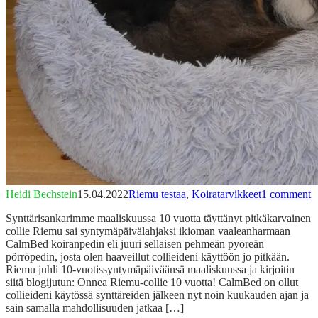
Heidi Bechstein
15.04.2022
Riemu testaa
,
Koiratarvikkeet
1 comment
Synttärisankarimme maaliskuussa 10 vuotta täyttänyt pitkäkarvainen
collie Riemu sai syntymäpäivälahjaksi ikioman vaaleanharmaan
CalmBed koiranpedin eli juuri sellaisen pehmeän pyöreän
pörröpedin, josta olen haaveillut collieideni käyttöön jo pitkään.
Riemu juhli 10-vuotissyntymäpäiväänsä maaliskuussa ja kirjoitin
siitä blogijutun: Onnea Riemu-collie 10 vuotta! CalmBed on ollut
collieideni käytössä synttäreiden jälkeen nyt noin kuukauden ajan ja
sain samalla mahdollisuuden jatkaa […]