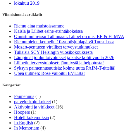
lokakuu 2019
Viimeisimmät artikkelit
Riemu aina muistoissamme
Kaisla ja Lilibet esine-etsintäkokeissa
Onnistunut reissu Tallinnaan: Lilibet on uusi EE & FI MVA
Riemumielen kennelin 10-vuotisjuhlapäivä Tuusulassa
Mozart-pentueen viralliset terveystutkimukset
Tuliaisia SCY Helsingin vuosikokouksesta
Lämpimät jouluntoivotukset ja katse kohti vuotta 2026
Lilibetin terveystulokset: jännitystä ja helpotusta!
Syksyn paimennusuutisia: kolme uutta PAIM-T-titteliä!
Upea uutinen: Rose valioitui EVL:stä!
Kategoriat
Paimennus
(1)
palveluskoirakokeet
(1)
Aktivointi ja virikkeet
(16)
Hoopers
(1)
Hotellikokemuksia
(2)
In English
(2)
In Memoriam
(4)