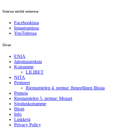
Seuraa meitä somessa
Facebookissa
Instagramissa
YouTubessa
Sivut
ENIA
Jalostusuroksia
Koiramme
LILIBET
NITA
Pentueet
Riemumielen 4. pentue: Ihmeellinen Illusia
Pentuja
Riemumielen 5. pentue: Mozart
Sijoituskoiramme
Blogi
Info
Linkkejä
Privacy Policy