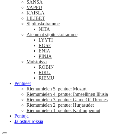
SANSA
VAPPU
KAISLA
LILIBET
Sijoituskoiramme
NITA
Aiemmat sijoituskoiramme
LYYTI
ROSE
ENIA
PINJA
Muistoissa
ROBIN
RIKU
RIEMU
Pentueet
Riemumielen 5. pentue: Mozart
Riemumielen 4. pentue: Ihmeellinen Illusia
Riemumielen 3. pentue: Game Of Thrones
Riemumielen 2. pentue: Hurjasudet
Riemumielen 1. pentue: Karhunpennut
Pentuja
Jalostusuroksia