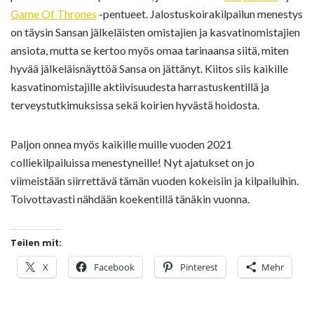
Game Of Thrones
-pentueet. Jalostuskoirakilpailun menestys
on täysin Sansan jälkeläisten omistajien ja kasvatinomistajien
ansiota, mutta se kertoo myös omaa tarinaansa siitä, miten
hyvää jälkeläisnäyttöä Sansa on jättänyt. Kiitos siis kaikille
kasvatinomistajille aktiivisuudesta harrastuskentillä ja
terveystutkimuksissa sekä koirien hyvästä hoidosta.
Paljon onnea myös kaikille muille vuoden 2021
colliekilpailuissa menestyneille! Nyt ajatukset on jo
viimeistään siirrettävä tämän vuoden kokeisiin ja kilpailuihin.
Toivottavasti nähdään koekentillä tänäkin vuonna.
Teilen mit:
X
Facebook
Pinterest
Mehr