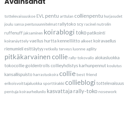
Avainsanat
pentu
collienpentu
EVL
tottelevaisuuskoe
arttulan
hurjasudet
rallytoko
scy
joulu
nutrolin
sansa
pentusuunnitelmat
racinel
koirablogi
toko
ruffenuff
patikointi
jaksaminen
vaellus
kennelliitto
koiranäyttely
hurtta
alkeet
koiravaellus
riemumieli esittäytyy
retkeily
luonne
terveys
agility
pitkäkarvainen collie
alokasluokka
rally-tokovalio
tokocollie
goldentrolls
collieyhdistys
karhunpennut
koulutus
collie
kansallispuisto
best friend
harrastuskoira
collieblogi
erikoisvoittajaluokka
sporttirakki
tottelevaisuus
rally-toko
kasvattaja
pentuja
nosework
koiraurheilunilo