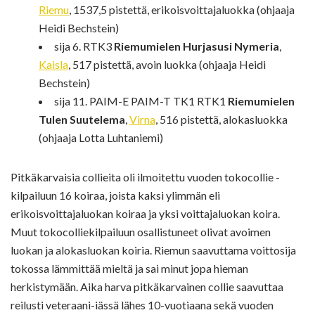
Riemu
, 1537,5 pistettä, erikoisvoittajaluokka (ohjaaja
Heidi Bechstein)
sija 6. RTK3
Riemumielen Hurjasusi Nymeria
,
Kaisla
, 517 pistettä, avoin luokka (ohjaaja Heidi
Bechstein)
sija 11. PAIM-E PAIM-T TK1 RTK1
Riemumielen
Tulen Suutelema
,
Virna
, 516 pistettä, alokasluokka
(ohjaaja Lotta Luhtaniemi)
Pitkäkarvaisia collieita oli ilmoitettu vuoden tokocollie -
kilpailuun 16 koiraa, joista kaksi ylimmän eli
erikoisvoittajaluokan koiraa ja yksi voittajaluokan koira.
Muut tokocolliekilpailuun osallistuneet olivat avoimen
luokan ja alokasluokan koiria. Riemun saavuttama voittosija
tokossa lämmittää mieltä ja sai minut jopa hieman
herkistymään. Aika harva pitkäkarvainen collie saavuttaa
reilusti veteraani-iässä lähes 10-vuotiaana sekä vuoden