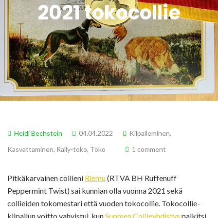
2021 tokocollie
Heidi Bechstein
04.04.2022
Kilpaileminen
,
Kasvattaminen
,
Rally-toko
,
Toko
1 comment
Pitkäkarvainen collieni
Riemu
(RTVA BH Ruffenuff
Peppermint Twist) sai kunnian olla vuonna 2021 sekä
collieiden tokomestari että vuoden tokocollie. Tokocollie-
kilpailun voitto vahvistui, kun
Suomen Collieyhdistys
palkitsi