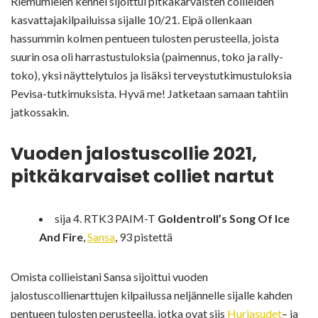
Riemumielen kennel sijoittui pitkäkarvaisten collieiden
kasvattajakilpailuissa sijalle 10/21. Eipä ollenkaan
hassummin kolmen pentueen tulosten perusteella, joista
suurin osa oli harrastustuloksia (paimennus, toko ja rally-
toko), yksi näyttelytulos ja lisäksi terveystutkimustuloksia
Pevisa-tutkimuksista. Hyvä me! Jatketaan samaan tahtiin
jatkossakin.
Vuoden jalostuscollie 2021,
pitkäkarvaiset colliet nartut
sija 4. RTK3 PAIM-T
Goldentroll’s Song Of Ice
And Fire
,
Sansa
, 93 pistettä
Omista collieistani Sansa sijoittui vuoden
jalostuscollienarttujen kilpailussa neljännelle sijalle kahden
pentueen tulosten perusteella, jotka ovat siis
Hurjasudet
– ja