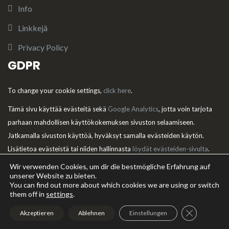
Info
Linkkejä
Privacy Policy
GDPR
To change your cookie settings,
click here
.
Tämä sivu käyttää evästeitä sekä
Google Analytics
, jotta voin tarjota
parhaan mahdollisen käyttökokemuksen sivuston selaamiseen.
Jatkamalla sivuston käyttöä, hyväksyt samalla evästeiden käytön.
Lisätietoa evästeistä tai niiden hallinnasta
löydät evästeiden-sivulta
.
Wir verwenden Cookies, um dir die bestmögliche Erfahrung auf
unserer Website zu bieten.
You can find out more about which cookies we are using or switch
them off in
settings
.
Theme:
Illdy
.
© Riemumielen kennel. Copyright 2016 - 2025. All
Rights Reserved.
GDPR Cookie
Akzeptieren
Ablehnen
Einstellungen