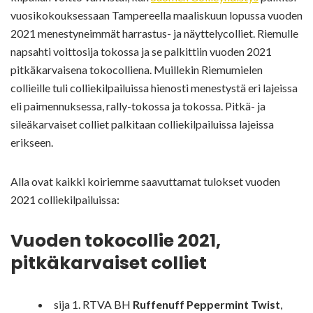
vuosikokouksessaan Tampereella maaliskuun lopussa vuoden
2021 menestyneimmät harrastus- ja näyttelycolliet. Riemulle
napsahti voittosija tokossa ja se palkittiin vuoden 2021
pitkäkarvaisena tokocolliena. Muillekin Riemumielen
collieille tuli colliekilpailuissa hienosti menestystä eri lajeissa
eli paimennuksessa, rally-tokossa ja tokossa. Pitkä- ja
sileäkarvaiset colliet palkitaan colliekilpailuissa lajeissa
erikseen.
Alla ovat kaikki koiriemme saavuttamat tulokset vuoden
2021 colliekilpailuissa:
Vuoden tokocollie 2021,
pitkäkarvaiset colliet
sija 1. RTVA BH
Ruffenuff Peppermint Twist
,