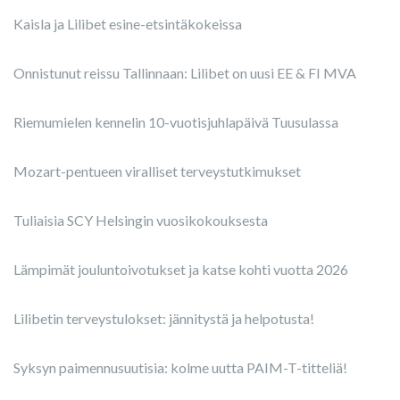
Kaisla ja Lilibet esine-etsintäkokeissa
Onnistunut reissu Tallinnaan: Lilibet on uusi EE & FI MVA
Riemumielen kennelin 10-vuotisjuhlapäivä Tuusulassa
Mozart-pentueen viralliset terveystutkimukset
Tuliaisia SCY Helsingin vuosikokouksesta
Lämpimät jouluntoivotukset ja katse kohti vuotta 2026
Lilibetin terveystulokset: jännitystä ja helpotusta!
Syksyn paimennusuutisia: kolme uutta PAIM-T-titteliä!