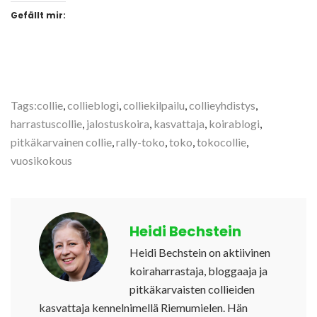
Gefällt mir:
Tags:
collie
,
collieblogi
,
colliekilpailu
,
collieyhdistys
,
harrastuscollie
,
jalostuskoira
,
kasvattaja
,
koirablogi
,
pitkäkarvainen collie
,
rally-toko
,
toko
,
tokocollie
,
vuosikokous
Heidi Bechstein
Heidi Bechstein on aktiivinen
koiraharrastaja, bloggaaja ja
pitkäkarvaisten collieiden
kasvattaja kennelnimellä Riemumielen. Hän