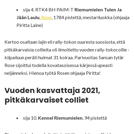
sija 4. RTK4 BH PAIM-T
Riemumielen Tulen Ja
Jään Laulu
,
Rose
, 1784 pistettä, mestariluokka (ohjaaja
Piritta Laine)
Kertoo osaltaan lajin eli rally-tokon suuresta suosiosta, että
pitkäkarvaisia collieita oli ilmoitettu vuoden rally-tokocollie -
kilpailuun peräti huimat 31 koiraa. Parivuotias Sansan tytär
Rose sijoittui todella kovatasoisessa kärjessä upeasti
neljänneksi. Hienoa työtä Rosen ohjaaja Piritta!
Vuoden kasvattaja 2021,
pitkäkarvaiset colliet
sija 10.
Kennel Riemumielen
, 94 pistettä