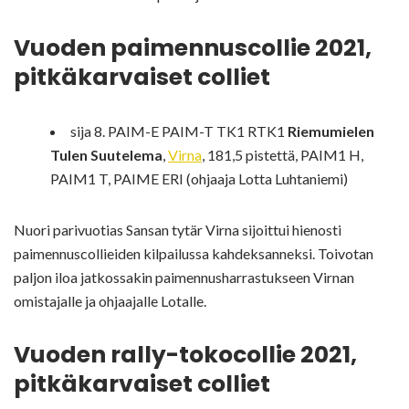
Vuoden paimennuscollie 2021,
pitkäkarvaiset colliet
sija 8. PAIM-E PAIM-T TK1 RTK1
Riemumielen
Tulen Suutelema
,
Virna
, 181,5 pistettä, PAIM1 H,
PAIM1 T, PAIME ERI (ohjaaja Lotta Luhtaniemi)
Nuori parivuotias Sansan tytär Virna sijoittui hienosti
paimennuscollieiden kilpailussa kahdeksanneksi. Toivotan
paljon iloa jatkossakin paimennusharrastukseen Virnan
omistajalle ja ohjaajalle Lotalle.
Vuoden rally-tokocollie 2021,
pitkäkarvaiset colliet