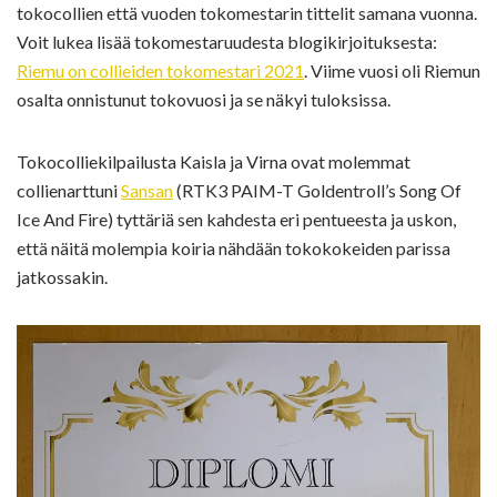
tokocollien että vuoden tokomestarin tittelit samana vuonna.
Voit lukea lisää tokomestaruudesta blogikirjoituksesta:
Riemu on collieiden tokomestari 2021
. Viime vuosi oli Riemun
osalta onnistunut tokovuosi ja se näkyi tuloksissa.
Tokocolliekilpailusta Kaisla ja Virna ovat molemmat
collienarttuni
Sansan
(RTK3 PAIM-T Goldentroll’s Song Of
Ice And Fire) tyttäriä sen kahdesta eri pentueesta ja uskon,
että näitä molempia koiria nähdään tokokokeiden parissa
jatkossakin.