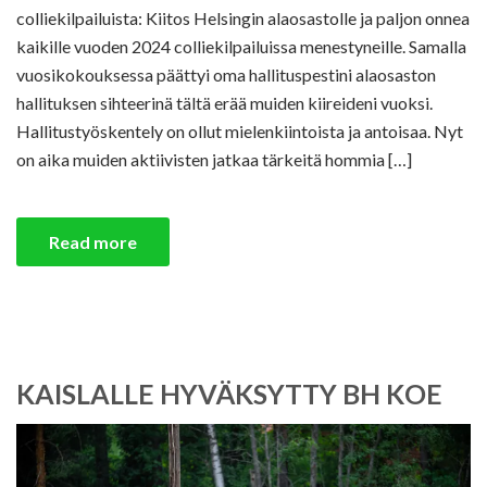
colliekilpailuista: Kiitos Helsingin alaosastolle ja paljon onnea
kaikille vuoden 2024 colliekilpailuissa menestyneille. Samalla
vuosikokouksessa päättyi oma hallituspestini alaosaston
hallituksen sihteerinä tältä erää muiden kiireideni vuoksi.
Hallitustyöskentely on ollut mielenkiintoista ja antoisaa. Nyt
on aika muiden aktiivisten jatkaa tärkeitä hommia […]
Read more
KAISLALLE HYVÄKSYTTY BH KOE