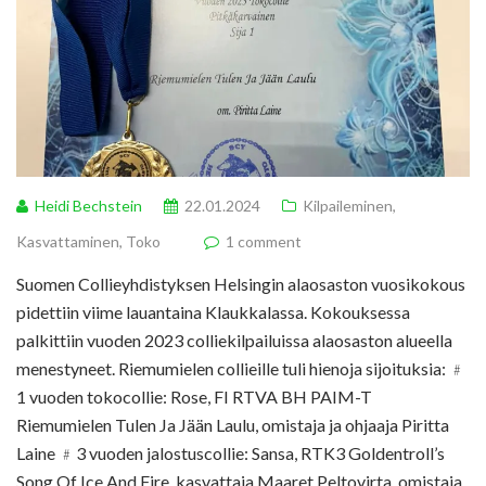
Heidi Bechstein
22.01.2024
Kilpaileminen
,
Kasvattaminen
,
Toko
1 comment
Suomen Collieyhdistyksen Helsingin alaosaston vuosikokous
pidettiin viime lauantaina Klaukkalassa. Kokouksessa
palkittiin vuoden 2023 colliekilpailuissa alaosaston alueella
menestyneet. Riemumielen collieille tuli hienoja sijoituksia: ﹟
1 vuoden tokocollie: Rose, FI RTVA BH PAIM-T
Riemumielen Tulen Ja Jään Laulu, omistaja ja ohjaaja Piritta
Laine ﹟3 vuoden jalostuscollie: Sansa, RTK3 Goldentroll’s
Song Of Ice And Fire, kasvattaja Maaret Peltovirta, omistaja