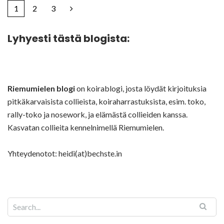
1
2
3
Lyhyesti tästä blogista:
Riemumielen blogi
on koirablogi, josta löydät kirjoituksia
pitkäkarvaisista collieista, koiraharrastuksista, esim. toko,
rally-toko ja nosework, ja elämästä collieiden kanssa.
Kasvatan collieita kennelnimellä Riemumielen.
Yhteydenotot: heidi(at)bechste.in