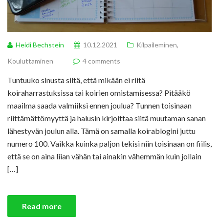
Heidi Bechstein
10.12.2021
Kilpaileminen
,
Kouluttaminen
4 comments
Tuntuuko sinusta siltä, että mikään ei riitä
koiraharrastuksissa tai koirien omistamisessa? Pitääkö
maailma saada valmiiksi ennen joulua? Tunnen toisinaan
riittämättömyyttä ja halusin kirjoittaa siitä muutaman sanan
lähestyvän joulun alla. Tämä on samalla koirablogini juttu
numero 100. Vaikka kuinka paljon tekisi niin toisinaan on fiilis,
että se on aina liian vähän tai ainakin vähemmän kuin jollain
[…]
Read more