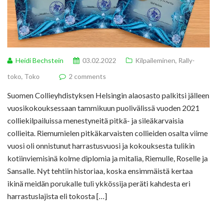
Heidi Bechstein
03.02.2022
Kilpaileminen
,
Rally-
toko
,
Toko
2 comments
Suomen Collieyhdistyksen Helsingin alaosasto palkitsi jälleen
vuosikokouksessaan tammikuun puolivälissä vuoden 2021
colliekilpailuissa menestyneitä pitkä- ja sileäkarvaisia
collieita. Riemumielen pitkäkarvaisten collieiden osalta viime
vuosi oli onnistunut harrastusvuosi ja kokouksesta tulikin
kotiinviemisinä kolme diplomia ja mitalia, Riemulle, Roselle ja
Sansalle. Nyt tehtiin historiaa, koska ensimmäistä kertaa
ikinä meidän porukalle tuli ykkössija peräti kahdesta eri
harrastuslajista eli tokosta […]