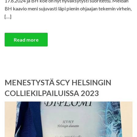
17.6.2024 ja BH koe on nyt hyväksytysti suoritettu. Meidän
BH kaavio meni sujuvasti läpi pienin ohjaajan tekemin virhein,
[…]
Read more
MENESTYSTÄ SCY HELSINGIN
COLLIEKILPAILUISSA 2023