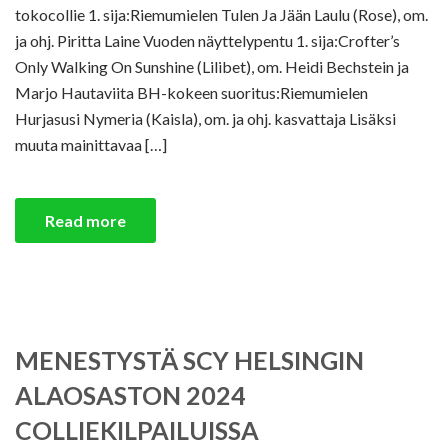
tokocollie 1. sija:Riemumielen Tulen Ja Jään Laulu (Rose), om.
ja ohj. Piritta Laine Vuoden näyttelypentu 1. sija:Crofter’s
Only Walking On Sunshine (Lilibet), om. Heidi Bechstein ja
Marjo Hautaviita BH-kokeen suoritus:Riemumielen
Hurjasusi Nymeria (Kaisla), om. ja ohj. kasvattaja Lisäksi
muuta mainittavaa […]
Read more
MENESTYSTÄ SCY HELSINGIN
ALAOSASTON 2024
COLLIEKILPAILUISSA