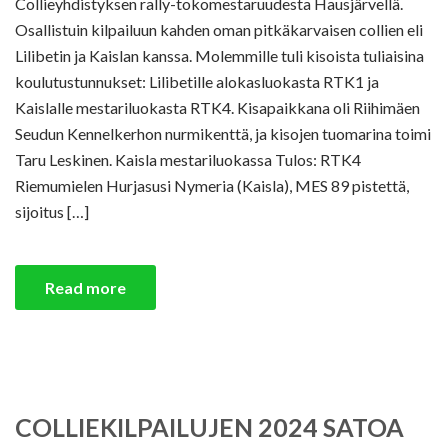
Collieyhdistyksen rally-tokomestaruudesta Hausjärvellä.
Osallistuin kilpailuun kahden oman pitkäkarvaisen collien eli
Lilibetin ja Kaislan kanssa. Molemmille tuli kisoista tuliaisina
koulutustunnukset: Lilibetille alokasluokasta RTK1 ja
Kaislalle mestariluokasta RTK4. Kisapaikkana oli Riihimäen
Seudun Kennelkerhon nurmikenttä, ja kisojen tuomarina toimi
Taru Leskinen. Kaisla mestariluokassa Tulos: RTK4
Riemumielen Hurjasusi Nymeria (Kaisla), MES 89 pistettä,
sijoitus […]
Read more
COLLIEKILPAILUJEN 2024 SATOA