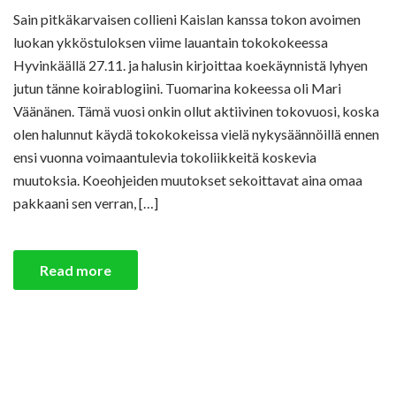
Sain pitkäkarvaisen collieni Kaislan kanssa tokon avoimen
luokan ykköstuloksen viime lauantain tokokokeessa
Hyvinkäällä 27.11. ja halusin kirjoittaa koekäynnistä lyhyen
jutun tänne koirablogiini. Tuomarina kokeessa oli Mari
Väänänen. Tämä vuosi onkin ollut aktiivinen tokovuosi, koska
olen halunnut käydä tokokokeissa vielä nykysäännöillä ennen
ensi vuonna voimaantulevia tokoliikkeitä koskevia
muutoksia. Koeohjeiden muutokset sekoittavat aina omaa
pakkaani sen verran, […]
Read more