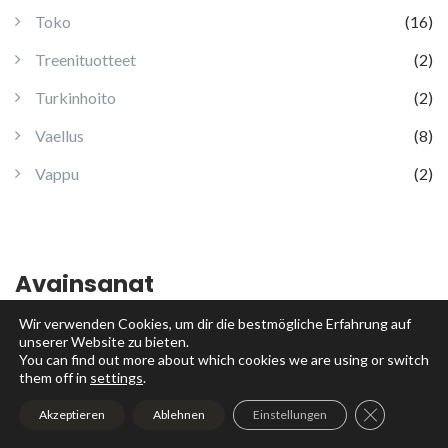
Toko
(16)
Treenituotteet
(2)
Turkinhoito
(2)
Vaellus
(8)
Vappu
(2)
Avainsanat
Wir verwenden Cookies, um dir die bestmögliche Erfahrung auf
kasvattaja
collieyhdistys
alkeet
best friend
jaksaminen
unserer Website zu bieten.
collieblogi
rally-
You can find out more about which cookies we are using or switch
koiranäyttely
hurjasudet
colliekasvattaja
them off in
settings
.
toko
toko
tokocollie
scy
erikoisvoittajaluokka
pentusuunnitelmat
GDPR Cookie
Akzeptieren
Ablehnen
Einstellungen
rallytoko
hurtta
luonne
kansallispuisto
joulutervehdys
shampoo
koirablogi