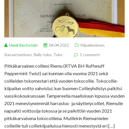
Heidi Bechstein
04.04.2022
Kilpaileminen
,
Kasvattaminen
,
Rally-toko
,
Toko
1 comment
Pitkäkarvainen collieni Riemu (RTVA BH Ruffenuff
Peppermint Twist) sai kunnian olla vuonna 2021 sekä
collieiden tokomestari että vuoden tokocollie. Tokocollie-
kilpailun voitto vahvistui, kun Suomen Collieyhdistys palkitsi
vuosikokouksessaan Tampereella maaliskuun lopussa vuoden
2021 menestyneimmät harrastus- ja näyttelycolliet. Riemulle
napsahti voittosija tokossa ja se palkittiin vuoden 2021
pitkäkarvaisena tokocolliena. Muillekin Riemumielen
collieille tuli colliekilpailuissa hienosti menestystä eri […]