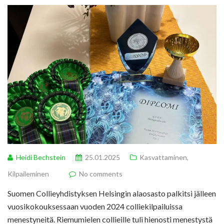
Heidi Bechstein
25.01.2025
Kasvattaminen
,
Kilpaileminen
No comments
Suomen Collieyhdistyksen Helsingin alaosasto palkitsi jälleen
vuosikokouksessaan vuoden 2024 colliekilpailuissa
menestyneitä. Riemumielen collieille tuli hienosti menestystä