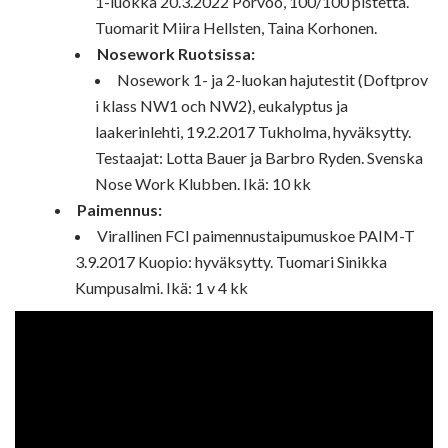
1-luokka 20.3.2022 Porvoo, 100/100 pistettä.
Tuomarit Miira Hellsten, Taina Korhonen.
Nosework Ruotsissa:
Nosework 1- ja 2-luokan hajutestit (Doftprov
i klass NW1 och NW2), eukalyptus ja
laakerinlehti, 19.2.2017 Tukholma, hyväksytty.
Testaajat: Lotta Bauer ja Barbro Ryden. Svenska
Nose Work Klubben. Ikä: 10 kk
Paimennus:
Virallinen FCI paimennustaipumuskoe PAIM-T
3.9.2017 Kuopio: hyväksytty. Tuomari Sinikka
Kumpusalmi. Ikä: 1 v 4 kk