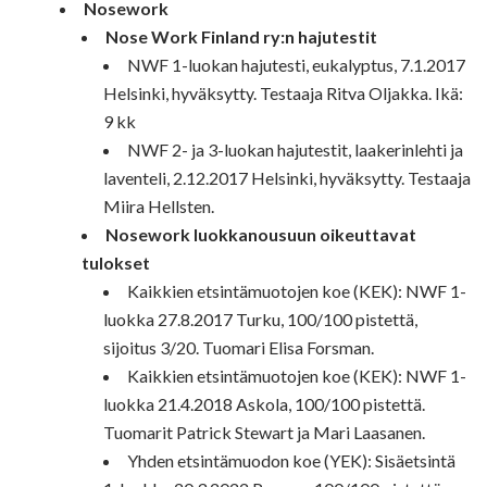
Nosework
Nose Work Finland ry:n hajutestit
NWF 1-luokan hajutesti, eukalyptus, 7.1.2017
Helsinki, hyväksytty. Testaaja Ritva Oljakka. Ikä:
9 kk
NWF 2- ja 3-luokan hajutestit, laakerinlehti ja
laventeli, 2.12.2017 Helsinki, hyväksytty. Testaaja
Miira Hellsten.
Nosework luokkanousuun oikeuttavat
tulokset
Kaikkien etsintämuotojen koe (KEK): NWF 1-
luokka 27.8.2017 Turku, 100/100 pistettä,
sijoitus 3/20. Tuomari Elisa Forsman.
Kaikkien etsintämuotojen koe (KEK): NWF 1-
luokka 21.4.2018 Askola, 100/100 pistettä.
Tuomarit Patrick Stewart ja Mari Laasanen.
Yhden etsintämuodon koe (YEK): Sisäetsintä