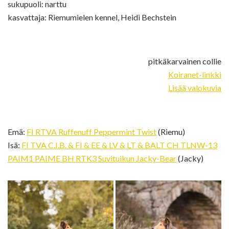
sukupuoli: narttu
kasvattaja: Riemumielen kennel, Heidi Bechstein
pitkäkarvainen collie
Koiranet-linkki
Lisää valokuvia
Emä:
FI RTVA Ruffenuff Peppermint Twist
(Riemu)
Isä:
FI TVA C.I.B. & FI & EE & LV & LT & BALT CH TLNW-13
PAIM1 PAIME BH RTK3 Suvituikun Jacky-Bear
(Jacky)