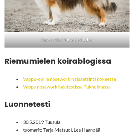
Vappu 2023. Kuva: Suvi Lehto
Riemumielen koirablogissa
Vappu-collie noseworkin sisäetsintäkokeessa
Vappu nosework hajutestissä Tukholmassa
Luonnetesti
30.5.2019 Tuusula
tuomarit: Tarja Matsuoi, Lea Haanpää