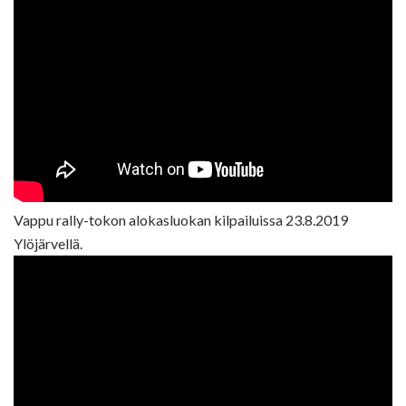
Vappu rally-tokon alokasluokan kilpailuissa 23.8.2019
Ylöjärvellä.