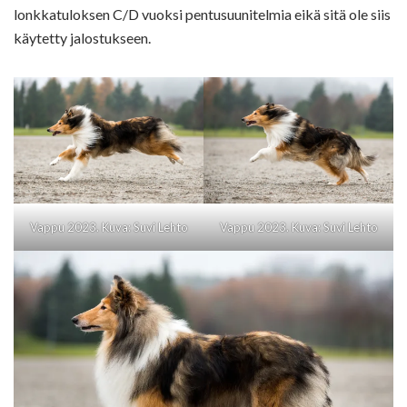
lonkkatuloksen C/D vuoksi pentusuunitelmia eikä sitä ole siis
käytetty jalostukseen.
Vappu 2023. Kuva: Suvi Lehto
Vappu 2023. Kuva: Suvi Lehto