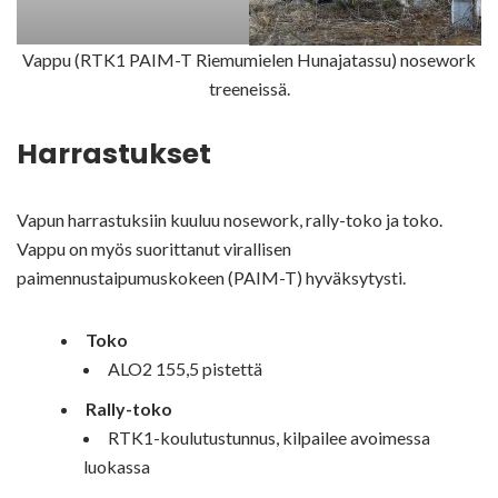
Vappu (RTK1 PAIM-T Riemumielen Hunajatassu) nosework
treeneissä.
Harrastukset
Vapun harrastuksiin kuuluu nosework, rally-toko ja toko.
Vappu on myös suorittanut virallisen
paimennustaipumuskokeen (PAIM-T) hyväksytysti.
Toko
ALO2 155,5 pistettä
Rally-toko
RTK1-koulutustunnus, kilpailee avoimessa
luokassa