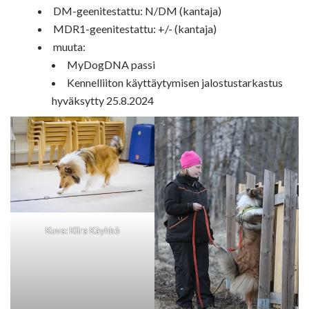
DM-geenitestattu: N/DM (kantaja)
MDR1-geenitestattu: +/- (kantaja)
muuta:
MyDogDNA passi
Kennelliiton käyttäytymisen jalostustarkastus
hyväksytty 25.8.2024
Kuva: Kiira Käyhkö