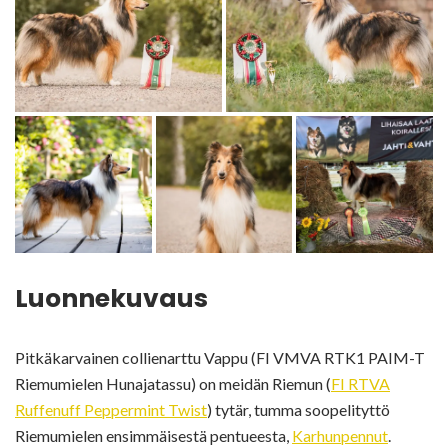
Luonnekuvaus
Pitkäkarvainen collienarttu Vappu (FI VMVA RTK1 PAIM-T
Riemumielen Hunajatassu) on meidän Riemun (
FI RTVA
Ruffenuff Peppermint Twist
) tytär, tumma soopelityttö
Riemumielen ensimmäisestä pentueesta,
Karhunpennut
.