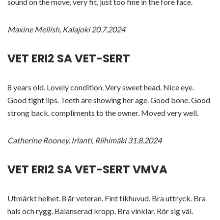
sound on the move, very fit, just too fine in the fore face.
Maxine Mellish, Kalajoki 20.7.2024
VET ERI2 SA VET-SERT
8 years old. Lovely condition. Very sweet head. Nice eye.
Good tight lips. Teeth are showing her age. Good bone. Good
strong back. compliments to the owner. Moved very well.
Catherine Rooney, Irlanti, Riihimäki 31.8.2024
VET ERI2 SA VET-SERT VMVA
Utmärkt helhet. 8 år veteran. Fint tikhuvud. Bra uttryck. Bra
hals och rygg. Balanserad kropp. Bra vinklar. Rör sig väl.