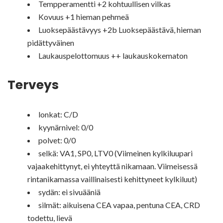
Tempperamentti +2 kohtuullisen vilkas
Kovuus +1 hieman pehmeä
Luoksepäästävyys +2b Luoksepäästävä, hieman
pidättyväinen
Laukauspelottomuus ++ laukauskokematon
Terveys
lonkat: C/D
kyynärnivel: 0/0
polvet: 0/0
selkä: VA1, SP0, LTV0 (Viimeinen kylkiluupari
vajaakehittynyt, ei yhteyttä nikamaan. Viimeisessä
rintanikamassa vaillinaisesti kehittyneet kylkiluut)
sydän: ei sivuääniä
silmät: aikuisena CEA vapaa, pentuna CEA, CRD
todettu, lievä