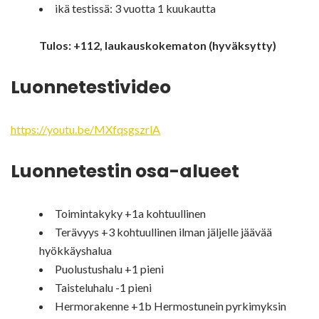
ikä testissä: 3 vuotta 1 kuukautta
Tulos: +112, laukauskokematon (hyväksytty)
Luonnetestivideo
https://youtu.be/MXfqsgszrlA
Luonnetestin osa-alueet
Toimintakyky +1a kohtuullinen
Terävyys +3 kohtuullinen ilman jäljelle jäävää
hyökkäyshalua
Puolustushalu +1 pieni
Taisteluhalu -1 pieni
Hermorakenne +1b Hermostunein pyrkimyksin