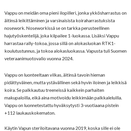
Vappu on meidän oma pieni ilopilleri, jonka ykkösharrastus on
äitinsä leikittäminen ja varsinaisista koiraharrastuksista
nosework. Noseworkissä se on tarkka perusteellinen
hajutyöskentelijä, joka kilpailee 1-luokassa. Lisäksi Vappu
harrastaa rally-tokoa, jossa sillä on alokasluokan RTK1-
koulutustunnus, ja tokoa alokasluokassa. Vapusta tuli Suomen
veteraanimuotovalio vuonna 2024.
Vappu on luonteeltaan vilkas, äitinsä tavoin hieman
pidättyväinen, mutta ystävällinen sekä hyvin iloinen ja leikkisä
koira. Se palkkautuu treeneissä kaikkein parhaiten
makupaloilla, eikä aina motivoidu leikkimään palkkaleluilla.
Vappu on luonnetestattu hyväksytysti 3-vuotiaana pistein
+112 laukauskokematon.
Käytin Vapun steriloitavana vuonna 2019, koska sille ei ole