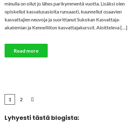
minulla on ollut jo lähes parikymmentä vuotta. Lisäksi olen
opiskellut kasvatusasioita runsaasti, kuunnellut osaavien
kasvattajien neuvoja ja suorittanut Sukokan Kasvattaja-
akatemian ja Kennelliiton kasvattajakurssit. Aloitteleva […]
Read more
1
2
Lyhyesti tästä blogista: