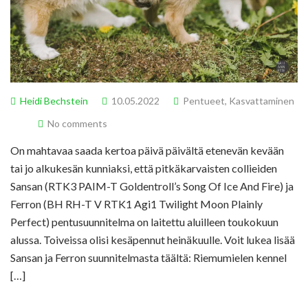
Heidi Bechstein
10.05.2022
Pentueet
,
Kasvattaminen
No comments
On mahtavaa saada kertoa päivä päivältä etenevän kevään
tai jo alkukesän kunniaksi, että pitkäkarvaisten collieiden
Sansan (RTK3 PAIM-T Goldentroll’s Song Of Ice And Fire) ja
Ferron (BH RH-T V RTK1 Agi1 Twilight Moon Plainly
Perfect) pentusuunnitelma on laitettu aluilleen toukokuun
alussa. Toiveissa olisi kesäpennut heinäkuulle. Voit lukea lisää
Sansan ja Ferron suunnitelmasta täältä: Riemumielen kennel
[…]