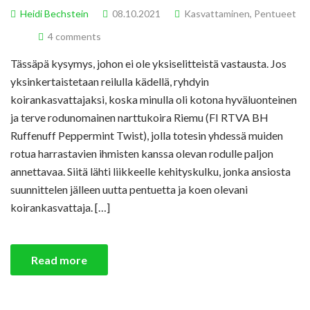
Heidi Bechstein
08.10.2021
Kasvattaminen
,
Pentueet
4 comments
Tässäpä kysymys, johon ei ole yksiselitteistä vastausta. Jos
yksinkertaistetaan reilulla kädellä, ryhdyin
koirankasvattajaksi, koska minulla oli kotona hyväluonteinen
ja terve rodunomainen narttukoira Riemu (FI RTVA BH
Ruffenuff Peppermint Twist), jolla totesin yhdessä muiden
rotua harrastavien ihmisten kanssa olevan rodulle paljon
annettavaa. Siitä lähti liikkeelle kehityskulku, jonka ansiosta
suunnittelen jälleen uutta pentuetta ja koen olevani
koirankasvattaja. […]
Read more