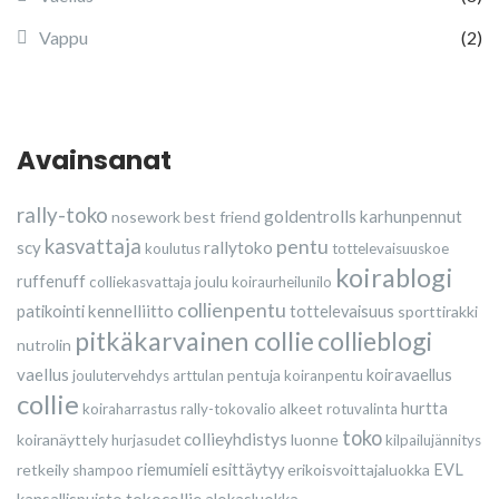
Vappu
(2)
Avainsanat
rally-toko
goldentrolls
karhunpennut
nosework
best friend
kasvattaja
pentu
scy
rallytoko
koulutus
tottelevaisuuskoe
koirablogi
ruffenuff
joulu
colliekasvattaja
koiraurheilunilo
collienpentu
kennelliitto
patikointi
tottelevaisuus
sporttirakki
pitkäkarvainen collie
collieblogi
nutrolin
vaellus
pentuja
koiravaellus
joulutervehdys
arttulan
koiranpentu
collie
alkeet
hurtta
koiraharrastus
rally-tokovalio
rotuvalinta
toko
collieyhdistys
koiranäyttely
luonne
hurjasudet
kilpailujännitys
retkeily
riemumieli esittäytyy
erikoisvoittajaluokka
EVL
shampoo