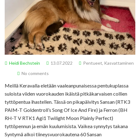
Heidi Bechstein
13.07.2022
Pentueet
,
Kasvattaminen
No comments
Meillä Keravalla eletään vaaleanpunaisessa pentukuplassa
suloista viiden vuorokauden ikäistä pitkäkarvaisen collien
tyttöpentua ihastellen. Tässä on pikapäivitys Sansan (RTK3
PAIM-T Goldentroll’s Song Of Ice And Fire) ja Ferron (BH
RH-T V RTK1 Agi1 Twilight Moon Plainly Perfect)
tyttöpennun ja emän kuulumisista. Vaikea synnytys takana
Syntymä alkoi tiineysvuorokautena 60 Sansan