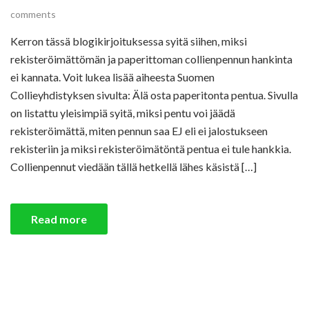
comments
Kerron tässä blogikirjoituksessa syitä siihen, miksi
rekisteröimättömän ja paperittoman collienpennun hankinta
ei kannata. Voit lukea lisää aiheesta Suomen
Collieyhdistyksen sivulta: Älä osta paperitonta pentua. Sivulla
on listattu yleisimpiä syitä, miksi pentu voi jäädä
rekisteröimättä, miten pennun saa EJ eli ei jalostukseen
rekisteriin ja miksi rekisteröimätöntä pentua ei tule hankkia.
Collienpennut viedään tällä hetkellä lähes käsistä […]
Read more