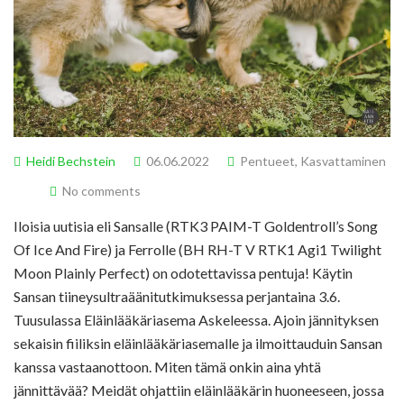
Heidi Bechstein
06.06.2022
Pentueet
,
Kasvattaminen
No comments
Iloisia uutisia eli Sansalle (RTK3 PAIM-T Goldentroll’s Song
Of Ice And Fire) ja Ferrolle (BH RH-T V RTK1 Agi1 Twilight
Moon Plainly Perfect) on odotettavissa pentuja! Käytin
Sansan tiineysultraäänitutkimuksessa perjantaina 3.6.
Tuusulassa Eläinlääkäriasema Askeleessa. Ajoin jännityksen
sekaisin fiiliksin eläinlääkäriasemalle ja ilmoittauduin Sansan
kanssa vastaanottoon. Miten tämä onkin aina yhtä
jännittävää? Meidät ohjattiin eläinlääkärin huoneeseen, jossa