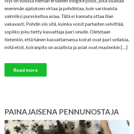
Nyt on tulossa hieman erilainen blogikirjoitus, joka sisältää
enemmän ajatuksen virtaa ja pohdintaa, kuin varsinaista
valmiiksi pureskeltua asiaa. Tätä ei kannata ottaa liian
vakavasti. Pohdin siis sitä, kuinka voisit parhaiten selvittää,
sopiiko joku tietty kasvattaja juuri sinulle. Oletetaan
tietenkin, että hänen kasvattamansa koirat ovat juuri sellaisia,
mitä etsit, koiranpito on asiallista ja asiat ovat muutenkin […]
Read more
PAINAJAISENA PENNUNOSTAJA