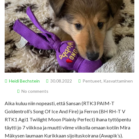
Heidi Bechstein
30.08.2022
Pentueet
,
Kasvattaminen
No comments
Aika kuluu niin nopeasti, että Sansan (RTK3 PAIM-T
Goldentroll’s Song Of Ice And Fire) ja Ferron (BH RH-T V
RTK1 Agi1 Twilight Moon Plainly Perfect) ihana tyttöpentu
täytti jo 7 viikkoa ja muutti viime viikolla omaan kotiin Mira
Mäkysen laumaan Kurikkaan sijoituskoirana (Awapik’s).