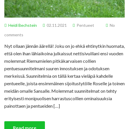
Heidi Bechstein
02.11.2021
Pentueet
No
comments
Nyt ollaan jännän äärellä! Joku on jo ehkä ehtinytkin huomata,
että olen ihan lähiaikoina julkaissut nettisivuillani ensi vuoden
molemmat Riemumielen pitkäkarvaisen collien
pentuesuunnitelmani suuren innostuksen ja odotuksen
merkeissä. Suunnitelmia on tällä kertaa vieläpä kahdelle
pentueelle, joista ensimmäinen sijoitustytölle Roselle ja toinen
meidän omalle Sansalle. Molemmat suunnitelmat on tehty
erityisesti monipuolisen harrastuscollien ominaisuuksia
painottaen ja pentueiden […]
Read more