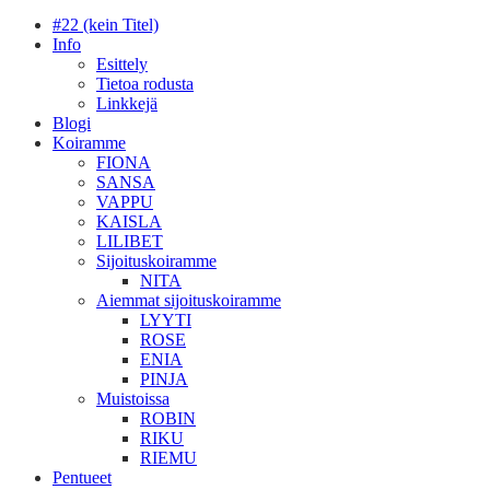
#22 (kein Titel)
Info
Esittely
Tietoa rodusta
Linkkejä
Blogi
Koiramme
FIONA
SANSA
VAPPU
KAISLA
LILIBET
Sijoituskoiramme
NITA
Aiemmat sijoituskoiramme
LYYTI
ROSE
ENIA
PINJA
Muistoissa
ROBIN
RIKU
RIEMU
Pentueet