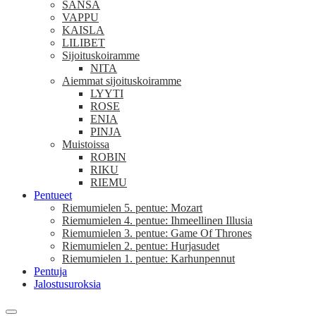
SANSA
VAPPU
KAISLA
LILIBET
Sijoituskoiramme
NITA
Aiemmat sijoituskoiramme
LYYTI
ROSE
ENIA
PINJA
Muistoissa
ROBIN
RIKU
RIEMU
Pentueet
Riemumielen 5. pentue: Mozart
Riemumielen 4. pentue: Ihmeellinen Illusia
Riemumielen 3. pentue: Game Of Thrones
Riemumielen 2. pentue: Hurjasudet
Riemumielen 1. pentue: Karhunpennut
Pentuja
Jalostusuroksia