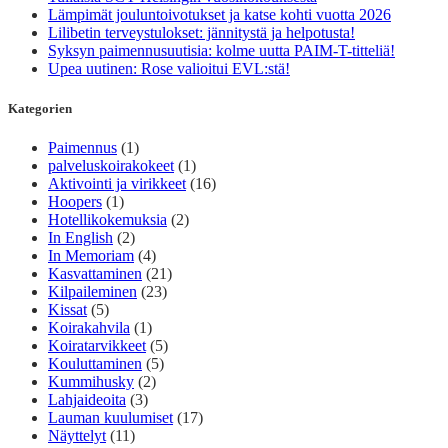
Lämpimät jouluntoivotukset ja katse kohti vuotta 2026
Lilibetin terveystulokset: jännitystä ja helpotusta!
Syksyn paimennusuutisia: kolme uutta PAIM-T-titteliä!
Upea uutinen: Rose valioitui EVL:stä!
Kategorien
Paimennus
(1)
palveluskoirakokeet
(1)
Aktivointi ja virikkeet
(16)
Hoopers
(1)
Hotellikokemuksia
(2)
In English
(2)
In Memoriam
(4)
Kasvattaminen
(21)
Kilpaileminen
(23)
Kissat
(5)
Koirakahvila
(1)
Koiratarvikkeet
(5)
Kouluttaminen
(5)
Kummihusky
(2)
Lahjaideoita
(3)
Lauman kuulumiset
(17)
Näyttelyt
(11)