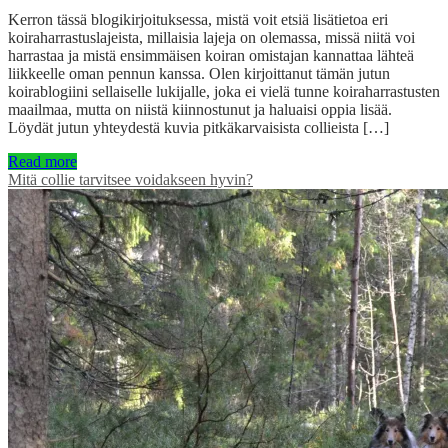
Kerron tässä blogikirjoituksessa, mistä voit etsiä lisätietoa eri
koiraharrastuslajeista, millaisia lajeja on olemassa, missä niitä voi
harrastaa ja mistä ensimmäisen koiran omistajan kannattaa lähteä
liikkeelle oman pennun kanssa. Olen kirjoittanut tämän jutun
koirablogiini sellaiselle lukijalle, joka ei vielä tunne koiraharrastusten
maailmaa, mutta on niistä kiinnostunut ja haluaisi oppia lisää.
Löydät jutun yhteydestä kuvia pitkäkarvaisista collieista […]
Read more
Mitä collie tarvitsee voidakseen hyvin?