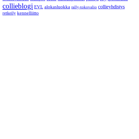
collieblogi
collieyhdistys
EVL
alokasluokka
rally-tokovalio
retkeily
kennelliitto