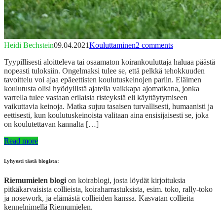
Heidi Bechstein
09.04.2021
Kouluttaminen
2 comments
Tyypillisesti aloitteleva tai osaamaton koirankouluttaja haluaa päästä
nopeasti tuloksiin. Ongelmaksi tulee se, että pelkkä tehokkuuden
tavoittelu voi ajaa epäeettisten koulutuskeinojen pariin. Eläimen
koulutusta olisi hyödyllistä ajatella vaikkapa ajomatkana, jonka
varrella tulee vastaan erilaisia risteyksiä eli käyttäytymiseen
vaikuttavia keinoja. Matka sujuu tasaisen turvallisesti, humaanisti ja
eettisesti, kun koulutuskeinoista valitaan aina ensisijaisesti se, joka
on koulutettavan kannalta […]
Read more
Lyhyesti tästä blogista:
Riemumielen blogi
on koirablogi, josta löydät kirjoituksia
pitkäkarvaisista collieista, koiraharrastuksista, esim. toko, rally-toko
ja nosework, ja elämästä collieiden kanssa. Kasvatan collieita
kennelnimellä Riemumielen.