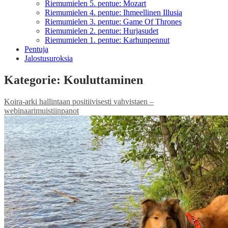
Riemumielen 5. pentue: Mozart
Riemumielen 4. pentue: Ihmeellinen Illusia
Riemumielen 3. pentue: Game Of Thrones
Riemumielen 2. pentue: Hurjasudet
Riemumielen 1. pentue: Karhunpennut
Pentuja
Jalostusuroksia
Kategorie:
Kouluttaminen
Koira-arki hallintaan positiivisesti vahvistaen –
webinaarimuistiinpanot