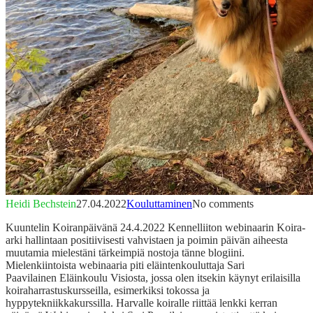
Heidi Bechstein
27.04.2022
Kouluttaminen
No comments
Kuuntelin Koiranpäivänä 24.4.2022 Kennelliiton webinaarin Koira-
arki hallintaan positiivisesti vahvistaen ja poimin päivän aiheesta
muutamia mielestäni tärkeimpiä nostoja tänne blogiini.
Mielenkiintoista webinaaria piti eläintenkouluttaja Sari
Paavilainen Eläinkoulu Visiosta, jossa olen itsekin käynyt erilaisilla
koiraharrastuskursseilla, esimerkiksi tokossa ja
hyppytekniikkakurssilla. Harvalle koiralle riittää lenkki kerran