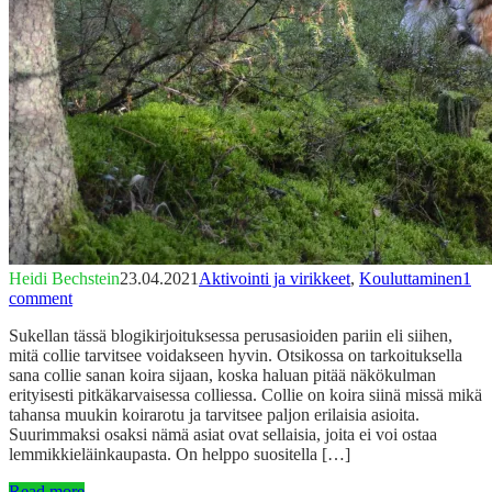
Heidi Bechstein
23.04.2021
Aktivointi ja virikkeet
,
Kouluttaminen
1
comment
Sukellan tässä blogikirjoituksessa perusasioiden pariin eli siihen,
mitä collie tarvitsee voidakseen hyvin. Otsikossa on tarkoituksella
sana collie sanan koira sijaan, koska haluan pitää näkökulman
erityisesti pitkäkarvaisessa colliessa. Collie on koira siinä missä mikä
tahansa muukin koirarotu ja tarvitsee paljon erilaisia asioita.
Suurimmaksi osaksi nämä asiat ovat sellaisia, joita ei voi ostaa
lemmikkieläinkaupasta. On helppo suositella […]
Read more