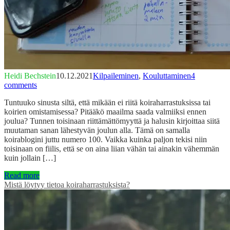
Heidi Bechstein
10.12.2021
Kilpaileminen
,
Kouluttaminen
4
comments
Tuntuuko sinusta siltä, että mikään ei riitä koiraharrastuksissa tai
koirien omistamisessa? Pitääkö maailma saada valmiiksi ennen
joulua? Tunnen toisinaan riittämättömyyttä ja halusin kirjoittaa siitä
muutaman sanan lähestyvän joulun alla. Tämä on samalla
koirablogini juttu numero 100. Vaikka kuinka paljon tekisi niin
toisinaan on fiilis, että se on aina liian vähän tai ainakin vähemmän
kuin jollain […]
Read more
Mistä löytyy tietoa koiraharrastuksista?