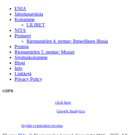
ENIA
Jalostusuroksia
Koiramme
LILIBET
NITA
Pentueet
Riemumielen 4. pentue: Ihmeellinen Illusia
Pentuja
Riemumielen 5. pentue: Mozart
Sijoituskoiramme
Blogi
Info
Linkkejä
Privacy Policy
GDPR
To change your cookie settings,
click here
.
Tämä sivu käyttää evästeitä sekä
Google Analytics
, jotta voin tarjota parhaan
mahdollisen käyttökokemuksen sivuston selaamiseen. Jatkamalla sivuston
käyttöä, hyväksyt samalla evästeiden käytön. Lisätietoa evästeistä tai niiden
hallinnasta
löydät evästeiden-sivulta
.