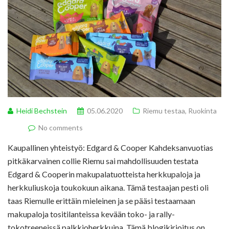
Heidi Bechstein
05.06.2020
Riemu testaa
,
Ruokinta
No comments
Kaupallinen yhteistyö: Edgard & Cooper Kahdeksanvuotias
pitkäkarvainen collie Riemu sai mahdollisuuden testata
Edgard & Cooperin makupalatuotteista herkkupaloja ja
herkkuliuskoja toukokuun aikana. Tämä testaajan pesti oli
taas Riemulle erittäin mieleinen ja se pääsi testaamaan
makupaloja tositilanteissa kevään toko- ja rally-
tokotreeneissä palkkioherkkuina. Tämä blogikirjoitus on