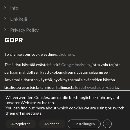
Info
Linkkejä
Privacy Policy
GDPR
To change your cookie settings,
click here
.
Tämä sivu käyttää evästeitä sekä
Google Analytics
, jotta voin tarjota
parhaan mahdollisen käyttökokemuksen sivuston selaamiseen.
Jatkamalla sivuston käyttöä, hyväksyt samalla evästeiden käytön.
Lisätietoa evästeistä tai niiden hallinnasta
löydät evästeiden-sivulta
.
Wir verwenden Cookies, um dir die bestmögliche Erfahrung auf
unserer Website zu bieten.
You can find out more about which cookies we are using or switch
them off in
settings
.
Theme:
Illdy
.
© Riemumielen kennel. Copyright 2016 - 2025. All
Rights Reserved.
GDPR Cookie
Akzeptieren
Ablehnen
Einstellungen