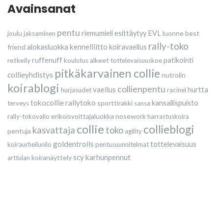
Avainsanat
pentu
joulu
riemumieli esittäytyy
EVL
luonne
best
jaksaminen
rally-toko
kennelliitto
friend
alokasluokka
koiravaellus
retkeily
ruffenuff
alkeet
patikointi
koulutus
tottelevaisuuskoe
pitkäkarvainen collie
collieyhdistys
nutrolin
koirablogi
collienpentu
vaellus
hurtta
hurjasudet
racinel
tokocollie
rallytoko
sporttirakki
kansallispuisto
terveys
sansa
erikoisvoittajaluokka
nosework
rally-tokovalio
harrastuskoira
collie
collieblogi
kasvattaja
toko
pentuja
agility
goldentrolls
tottelevaisuus
koiraurheilunilo
pentusuunnitelmat
scy
karhunpennut
koiranäyttely
arttulan