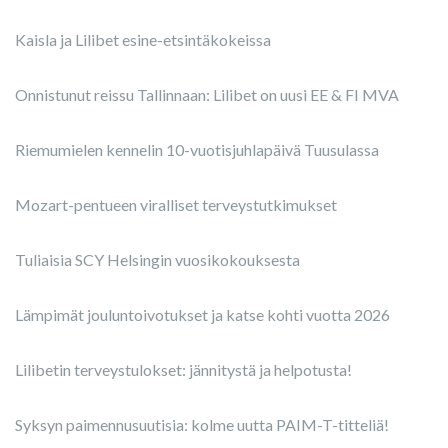
Kaisla ja Lilibet esine-etsintäkokeissa
Onnistunut reissu Tallinnaan: Lilibet on uusi EE & FI MVA
Riemumielen kennelin 10-vuotisjuhlapäivä Tuusulassa
Mozart-pentueen viralliset terveystutkimukset
Tuliaisia SCY Helsingin vuosikokouksesta
Lämpimät jouluntoivotukset ja katse kohti vuotta 2026
Lilibetin terveystulokset: jännitystä ja helpotusta!
Syksyn paimennusuutisia: kolme uutta PAIM-T-titteliä!