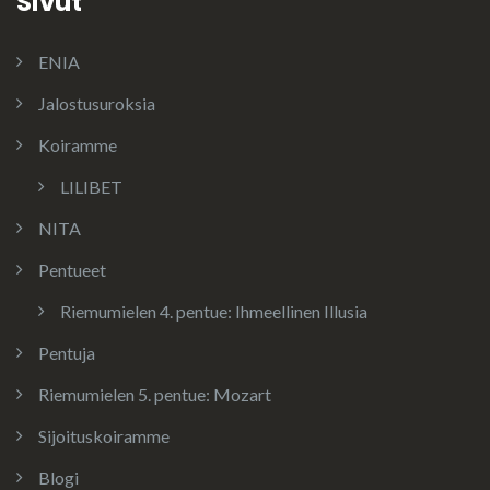
Sivut
ENIA
Jalostusuroksia
Koiramme
LILIBET
NITA
Pentueet
Riemumielen 4. pentue: Ihmeellinen Illusia
Pentuja
Riemumielen 5. pentue: Mozart
Sijoituskoiramme
Blogi