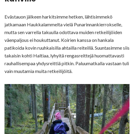
Evästauon jälkeen harkitsimme hetken, lähtisimmekö
jatkamaan Haukkalammelta vielä Punarinnankierrokselle,
mutta sen varrella takuulla odottava muiden retkeilijöiden
väenpaljous ei houkuttanut. Koirien kanssa on hankala
patikoida kovin ruuhkaisilla ahtailla reiteillä. Suuntasimme siis
takaisin kohti Haltiaa, lyhyitä rengasreittejä huomattavasti
rauhallisempaa yhdysreittiä pitkin. Paluumatkalla vastaan tuli
vain muutamia muita retkeilijöitä.