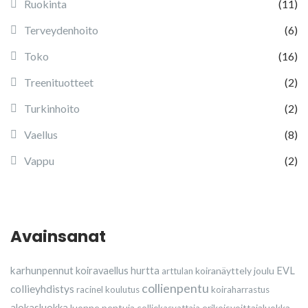
Ruokinta
(11)
Terveydenhoito
(6)
Toko
(16)
Treenituotteet
(2)
Turkinhoito
(2)
Vaellus
(8)
Vappu
(2)
Avainsanat
karhunpennut
koiravaellus
hurtta
koiranäyttely
joulu
EVL
arttulan
collienpentu
collieyhdistys
racinel
koulutus
koiraharrastus
alokasluokka
luonne
pentuja
erikoisvoittajaluokka
colliekasvattaja