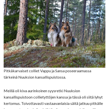
Pitkäkarvaiset colliet Vappu ja Sansa poseeraamassa
tärkeinä Nuuksion kansallispuistossa.
Meillä oli kiva aurinkoinen syysretki Nuuksion
kansallispuistoon collietyttöjen kanssa ja tässä oli siitä lyhyt
kertomus. Toivottavasti vastaavanlaisia säitä jatkuu pitkälle