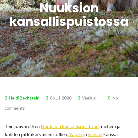
Nuuksion
kansallispuistossa
Heidi Bechstein
06.11.2020
Vaellus
No
comments
Tein päiväretken
Nuuksion kansallispuistoon
mieheni ja
kahden pitkäkarvaisen collien,
Vapun
ja
Sansan
kanssa