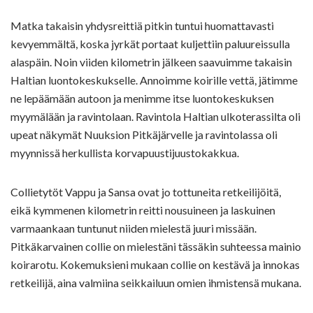
Matka takaisin yhdysreittiä pitkin tuntui huomattavasti
kevyemmältä, koska jyrkät portaat kuljettiin paluureissulla
alaspäin. Noin viiden kilometrin jälkeen saavuimme takaisin
Haltian luontokeskukselle. Annoimme koirille vettä, jätimme
ne lepäämään autoon ja menimme itse luontokeskuksen
myymälään ja ravintolaan. Ravintola Haltian ulkoterassilta oli
upeat näkymät Nuuksion Pitkäjärvelle ja ravintolassa oli
myynnissä herkullista korvapuustijuustokakkua.
Collietytöt Vappu ja Sansa ovat jo tottuneita retkeilijöitä,
eikä kymmenen kilometrin reitti nousuineen ja laskuinen
varmaankaan tuntunut niiden mielestä juuri missään.
Pitkäkarvainen collie on mielestäni tässäkin suhteessa mainio
koirarotu. Kokemuksieni mukaan collie on kestävä ja innokas
retkeilijä, aina valmiina seikkailuun omien ihmistensä mukana.