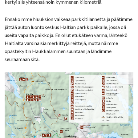
kertyi siis yhteensä noin kymmenen kilometriä.
Ennakoimme Nuuksion vaikeaa parkkitilannetta ja päätimme
jättää auton luontokeskus Haltian parkkipaikalle, jossa oli
useita vapaita paikkoja. En ollut etukäteen varma, lähteekö
Haltialta varsinaisia merkittyjä reittejä, mutta näimme
opastekyltin Haukkalammen suuntaan ja lähdimme
seuraamaan sitä.