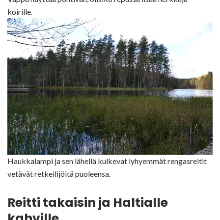
koirille.
Haukkalampi ja sen lähellä kulkevat lyhyemmät rengasreitit
vetävät retkeilijöitä puoleensa.
Reitti takaisin ja Haltialle
kahville