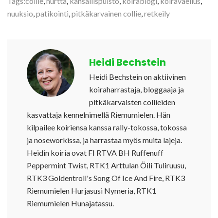
Tags:
collie
,
hurtta
,
kansallispuisto
,
koirablogi
,
koiravaellus
,
nuuksio
,
patikointi
,
pitkäkarvainen collie
,
retkeily
Heidi Bechstein
Heidi Bechstein on aktiivinen
koiraharrastaja, bloggaaja ja
pitkäkarvaisten collieiden
kasvattaja kennelnimellä Riemumielen. Hän
kilpailee koiriensa kanssa rally-tokossa, tokossa
ja noseworkissa, ja harrastaa myös muita lajeja.
Heidin koiria ovat FI RTVA BH Ruffenuff
Peppermint Twist, RTK1 Arttulan Öili Tuliruusu,
RTK3 Goldentroll's Song Of Ice And Fire, RTK3
Riemumielen Hurjasusi Nymeria, RTK1
Riemumielen Hunajatassu.