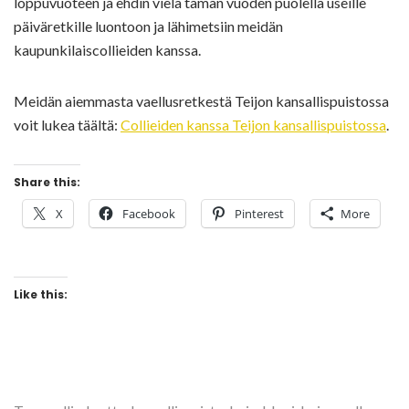
loppuvuoteen ja ehdin vielä tämän vuoden puolella useille
päiväretkille luontoon ja lähimetsiin meidän
kaupunkilaiscollieiden kanssa.
Meidän aiemmasta vaellusretkestä Teijon kansallispuistossa
voit lukea täältä:
Collieiden kanssa Teijon kansallispuistossa
.
Share this:
X
Facebook
Pinterest
More
Like this: