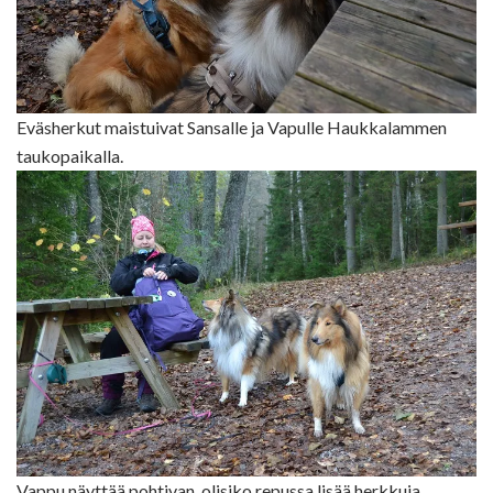
Eväsherkut maistuivat Sansalle ja Vapulle Haukkalammen
taukopaikalla.
Vappu näyttää pohtivan, olisiko repussa lisää herkkuja