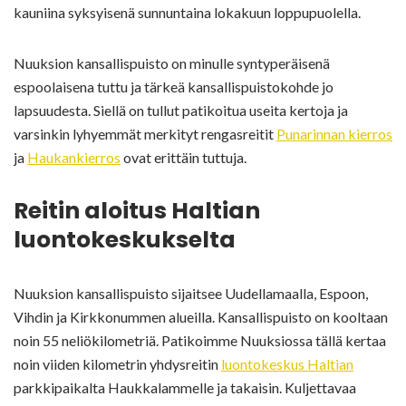
kauniina syksyisenä sunnuntaina lokakuun loppupuolella.
Nuuksion kansallispuisto on minulle syntyperäisenä
espoolaisena tuttu ja tärkeä kansallispuistokohde jo
lapsuudesta. Siellä on tullut patikoitua useita kertoja ja
varsinkin lyhyemmät merkityt rengasreitit
Punarinnan kierros
ja
Haukankierros
ovat erittäin tuttuja.
Reitin aloitus Haltian
luontokeskukselta
Nuuksion kansallispuisto sijaitsee Uudellamaalla, Espoon,
Vihdin ja Kirkkonummen alueilla. Kansallispuisto on kooltaan
noin 55 neliökilometriä. Patikoimme Nuuksiossa tällä kertaa
noin viiden kilometrin yhdysreitin
luontokeskus Haltian
parkkipaikalta Haukkalammelle ja takaisin. Kuljettavaa