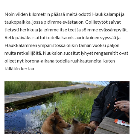
Noin viiden kilometrin päässä meitä odotti Haukkalampi ja
taukopaikka, jossa pidimme evästauon. Collietytöt saivat
tietysti herkkuja ja joimme itse teet ja söimme evässämpylät.
Retkipäiväksi sattui todella kaunis aurinkoinen syyssää ja
Haukkalammen ympäristössä olikin tämän vuoksi paljon
muita retkeilijöitä. Nuuksion suositut lyhyet rengasreitit ovat
olleet nyt korona-aikana todella ruuhkautuneita, kuten
tälläkin kertaa.