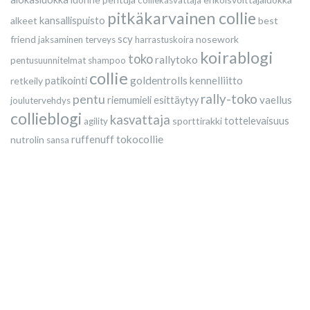
pitkäkarvainen collie
alkeet
kansallispuisto
best
scy
friend
nosework
jaksaminen
terveys
harrastuskoira
koirablogi
toko
rallytoko
pentusuunnitelmat
shampoo
collie
goldentrolls
kennelliitto
retkeily
patikointi
rally-toko
pentu
vaellus
riemumieli esittäytyy
joulutervehdys
collieblogi
kasvattaja
sporttirakki
tottelevaisuus
agility
tokocollie
nutrolin
ruffenuff
sansa