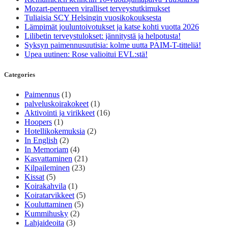
Mozart-pentueen viralliset terveystutkimukset
Tuliaisia SCY Helsingin vuosikokouksesta
Lämpimät jouluntoivotukset ja katse kohti vuotta 2026
Lilibetin terveystulokset: jännitystä ja helpotusta!
Syksyn paimennusuutisia: kolme uutta PAIM-T-titteliä!
Upea uutinen: Rose valioitui EVL:stä!
Categories
Paimennus
(1)
palveluskoirakokeet
(1)
Aktivointi ja virikkeet
(16)
Hoopers
(1)
Hotellikokemuksia
(2)
In English
(2)
In Memoriam
(4)
Kasvattaminen
(21)
Kilpaileminen
(23)
Kissat
(5)
Koirakahvila
(1)
Koiratarvikkeet
(5)
Kouluttaminen
(5)
Kummihusky
(2)
Lahjaideoita
(3)