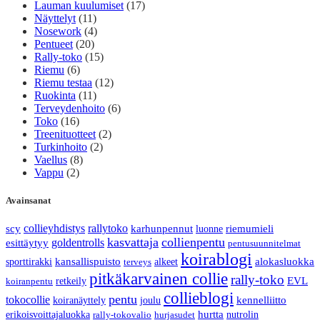
Lauman kuulumiset
(17)
Näyttelyt
(11)
Nosework
(4)
Pentueet
(20)
Rally-toko
(15)
Riemu
(6)
Riemu testaa
(12)
Ruokinta
(11)
Terveydenhoito
(6)
Toko
(16)
Treenituotteet
(2)
Turkinhoito
(2)
Vaellus
(8)
Vappu
(2)
Avainsanat
collieyhdistys
rallytoko
scy
karhunpennut
luonne
riemumieli
kasvattaja
collienpentu
goldentrolls
esittäytyy
pentusuunnitelmat
koirablogi
sporttirakki
kansallispuisto
alkeet
alokasluokka
terveys
pitkäkarvainen collie
rally-toko
retkeily
EVL
koiranpentu
collieblogi
pentu
tokocollie
koiranäyttely
joulu
kennelliitto
erikoisvoittajaluokka
hurtta
nutrolin
rally-tokovalio
hurjasudet