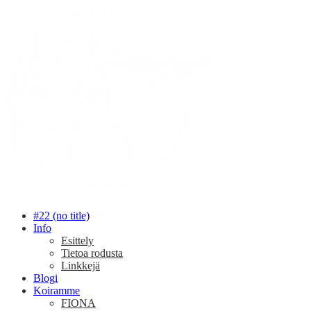
#22 (no title)
Info
Esittely
Tietoa rodusta
Linkkejä
Blogi
Koiramme
FIONA