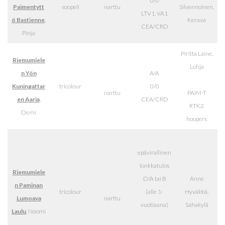
0/0
Paimentytt
soopeli
narttu
Silvennoinen,
LTV1, VA1
ö Bastienne
,
Kerava
CEA/CRD
Pinja
Piritta Laine,
Riemumiele
Lohja
n Yön
A/A
Kuningattar
tricolour
0/0
narttu
PAIM-T
en Aaria
,
CEA/CRD
RTK2
Demi
hoopers
epävirallinen
lonkkatulos
Riemumiele
D/A tai B
Anne
n Paminan
tricolour
(alle 1-
Hyväkkä,
Lumoava
narttu
vuotiaana)
Sahakylä
Laulu
, Noomi