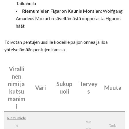
Taikahuilu
Riemumielen Figaron Kaunis Morsian
: Wolfgang
Amadeus Mozartin säveltämästä oopperasta Figaron
häät
Toivotan pentujen uusille kodeille paljon onnea ja iloa
yhteiselämään pentujen kanssa.
Viralli
nen
nimi ja
Sukup
Tervey
Väri
Muuta
kutsu
uoli
s
manim
i
Riemumiele
A/A
n
Tanja