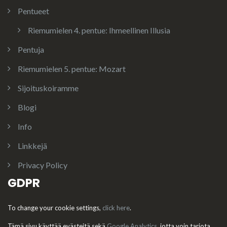
Pentueet
Riemumielen 4. pentue: Ihmeellinen Illusia
Pentuja
Riemumielen 5. pentue: Mozart
Sijoituskoiramme
Blogi
Info
Linkkejä
Privacy Policy
GDPR
To change your cookie settings,
click here
.
Tämä sivu käyttää evästeitä sekä
Google Analytics
, jotta voin tarjota