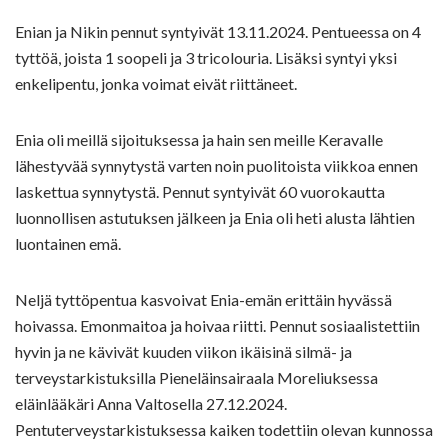
Enian ja Nikin pennut syntyivät 13.11.2024. Pentueessa on 4
tyttöä, joista 1 soopeli ja 3 tricolouria. Lisäksi syntyi yksi
enkelipentu, jonka voimat eivät riittäneet.
Enia oli meillä sijoituksessa ja hain sen meille Keravalle
lähestyvää synnytystä varten noin puolitoista viikkoa ennen
laskettua synnytystä. Pennut syntyivät 60 vuorokautta
luonnollisen astutuksen jälkeen ja Enia oli heti alusta lähtien
luontainen emä.
Neljä tyttöpentua kasvoivat Enia-emän erittäin hyvässä
hoivassa. Emonmaitoa ja hoivaa riitti. Pennut sosiaalistettiin
hyvin ja ne kävivät kuuden viikon ikäisinä silmä- ja
terveystarkistuksilla Pieneläinsairaala Moreliuksessa
eläinlääkäri Anna Valtosella 27.12.2024.
Pentuterveystarkistuksessa kaiken todettiin olevan kunnossa