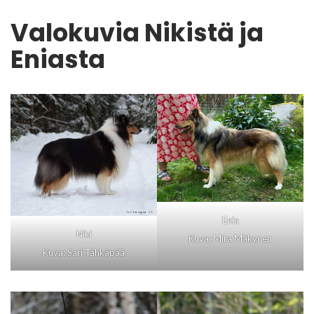
Valokuvia Nikistä ja
Eniasta
Enia
Niki
Kuva: Mira Mäkynen
Kuva: Sari Tähkäpää