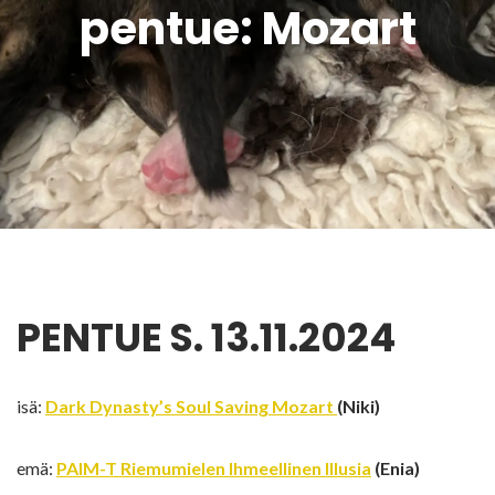
pentue: Mozart
PENTUE S. 13.11.2024
isä:
Dark Dynasty’s Soul Saving Mozart
(Niki)
emä:
PAIM-T Riemumielen Ihmeellinen Illusia
(Enia)