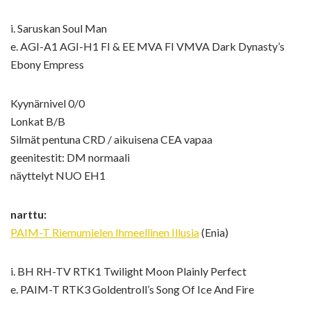
i. Saruskan Soul Man
e. AGI-A1 AGI-H1 FI & EE MVA FI VMVA Dark Dynasty’s
Ebony Empress
Kyynärnivel 0/0
Lonkat B/B
Silmät pentuna CRD / aikuisena CEA vapaa
geenitestit: DM normaali
näyttelyt NUO EH1
narttu:
PAIM-T Riemumielen Ihmeellinen Illusia
(Enia)
i. BH RH-TV RTK1 Twilight Moon Plainly Perfect
e. PAIM-T RTK3 Goldentroll’s Song Of Ice And Fire