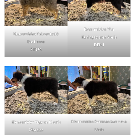
Riemumielen Yön
Riemumielen Paimentyttö
Kuningattaren Aaria
Bastienne
DEMI
PINJA
Riemumielen Paminan Lumoava
Riemumielen Figaron Kaunis
Laulu
Morsian