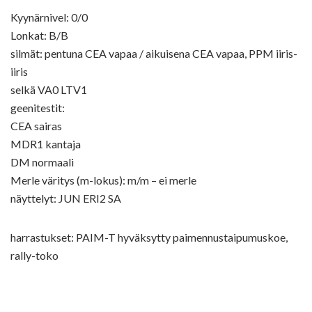
Kyynärnivel: 0/0
Lonkat: B/B
silmät: pentuna CEA vapaa / aikuisena CEA vapaa, PPM iiris-
iiris
selkä VA0 LTV1
geenitestit:
CEA sairas
MDR1 kantaja
DM normaali
Merle väritys (m-lokus): m/m – ei merle
näyttelyt: JUN ERI2 SA
harrastukset: PAIM-T hyväksytty paimennustaipumuskoe,
rally-toko