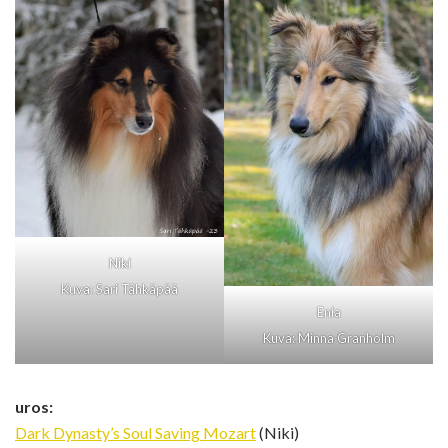
Niki
Kuva: Sari Tähkäpää
Enia
Kuva: Minna Granholm
uros:
Dark Dynasty’s Soul Saving Mozart
(Niki)