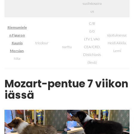
suolistosaira
us
C/B
Riemumiele
0/0
n Figaron
sijoituksessa:
LTV1, VA0
Kaunis
tricolour
Heidi Akkila,
narttu
CEA/CRD,
Morsian
,
Lemi
Distichiasis
Nita
(lievä)
Mozart-pentue 7 viikon
iässä