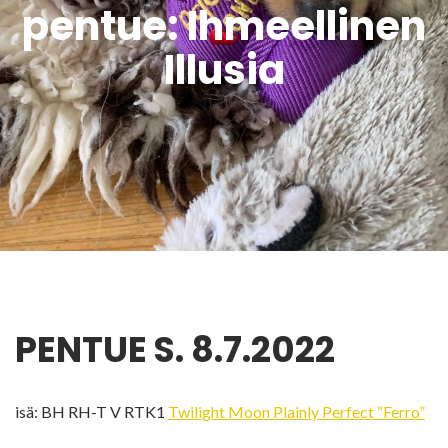
pentue: Ihmeellinen
Illusia
PENTUE S. 8.7.2022
isä: BH RH-T V RTK1
Twilight Moon Plainly Perfect “Ferro”