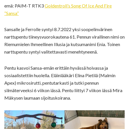
emä: PAIM-T RTK3
Goldentroll’s Song Of Ice And Fire
“Sansa”
Sansalle ja Ferrolle syntyi 8.7.2022 yksi soopelinvärinen
narttupentu tiineysvuorokautena 61. Pennun virallinen nimi on
Riemumielen Ihmeellinen Illusia ja kutsumanimi Enia. Toinen
narttupentu syntyi valitettavasti menehtyneenä.
Pentu kasvoi Sansa-emän erittäin hyvässä hoivassa ja
sosiaalistettiin huolella. Eläinlääkäri Elina Pietilä (Malmin
Apex) mikrosirutti, pentutarkasti ja tutki pennun
silmäterveeksi 6 viikon iässä. Pentu liittyi 7 viikon iässä Mira
Mäkysen laumaan sijoituskoirana.