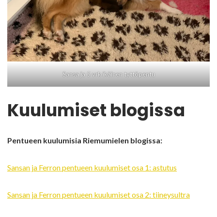
Sansa ja 5 vrk ikäinen tyttöpentu
Kuulumiset blogissa
Pentueen kuulumisia Riemumielen blogissa:
Sansan ja Ferron pentueen kuulumiset osa 1: astutus
Sansan ja Ferron pentueen kuulumiset osa 2: tiineysultra