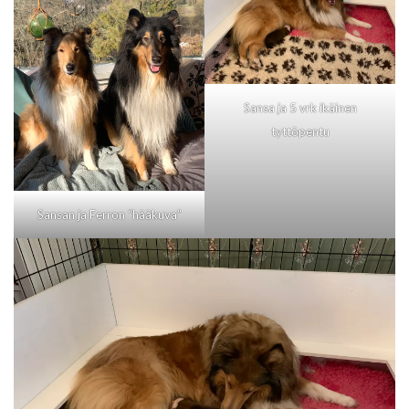
Sansa ja 5 vrk ikäinen
tyttöpentu
Sansan ja Ferron “hääkuva”