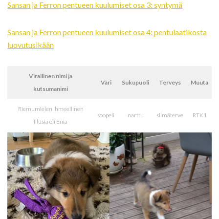
Sansan ja Ferron pentueen kuulumiset osa 3: syntymä
Sansan ja Ferron pentueen kuulumiset osa 4: pentulaatikosta
luovutusikään
Virallinen nimi ja
Väri
Sukupuoli
Terveys
Muuta
kutsumanimi
Riemumielen Ihmeellinen
soopeli
narttu
silmäterve
RTK1
Illusia eli Enia