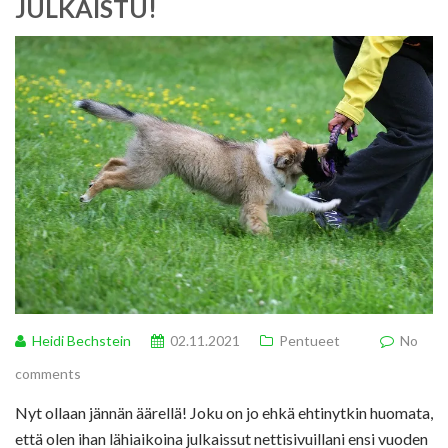
JULKAISTU!
Heidi Bechstein
02.11.2021
Pentueet
No
comments
Nyt ollaan jännän äärellä! Joku on jo ehkä ehtinytkin huomata,
että olen ihan lähiaikoina julkaissut nettisivuillani ensi vuoden