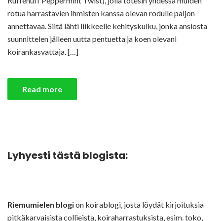
Ruffenuff Peppermint Twist), jolla totesin yhdessä muiden
rotua harrastavien ihmisten kanssa olevan rodulle paljon
annettavaa. Siitä lähti liikkeelle kehityskulku, jonka ansiosta
suunnittelen jälleen uutta pentuetta ja koen olevani
koirankasvattaja. […]
Read more
Lyhyesti tästä blogista:
Riemumielen blogi
on koirablogi, josta löydät kirjoituksia
pitkäkarvaisista collieista, koiraharrastuksista, esim. toko,