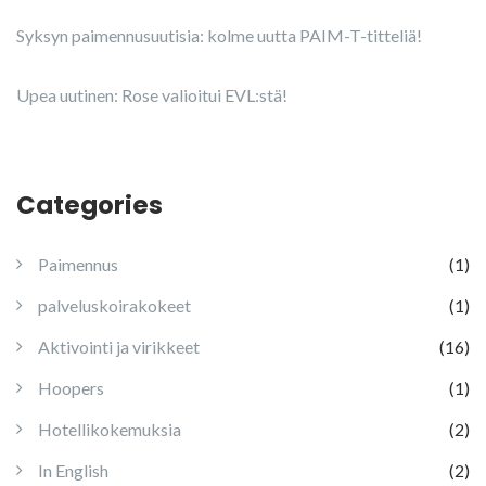
Syksyn paimennusuutisia: kolme uutta PAIM-T-titteliä!
Upea uutinen: Rose valioitui EVL:stä!
Categories
Paimennus
(1)
palveluskoirakokeet
(1)
Aktivointi ja virikkeet
(16)
Hoopers
(1)
Hotellikokemuksia
(2)
In English
(2)