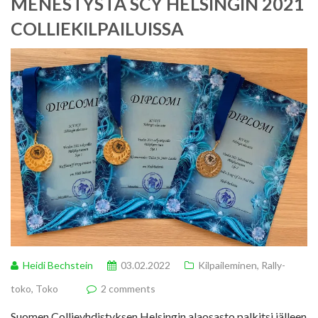
MENESTYSTÄ SCY HELSINGIN 2021
COLLIEKILPAILUISSA
Heidi Bechstein
03.02.2022
Kilpaileminen
,
Rally-
toko
,
Toko
2 comments
Suomen Collieyhdistyksen Helsingin alaosasto palkitsi jälleen