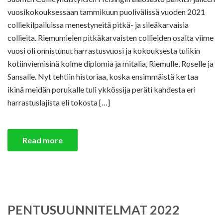
vuosikokouksessaan tammikuun puolivälissä vuoden 2021
colliekilpailuissa menestyneitä pitkä- ja sileäkarvaisia
collieita. Riemumielen pitkäkarvaisten collieiden osalta viime
vuosi oli onnistunut harrastusvuosi ja kokouksesta tulikin
kotiinviemisinä kolme diplomia ja mitalia, Riemulle, Roselle ja
Sansalle. Nyt tehtiin historiaa, koska ensimmäistä kertaa
ikinä meidän porukalle tuli ykkössija peräti kahdesta eri
harrastuslajista eli tokosta […]
Read more
PENTUSUUNNITELMAT 2022