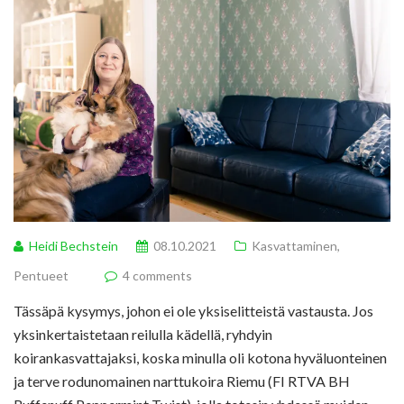
Heidi Bechstein
08.10.2021
Kasvattaminen
,
Pentueet
4 comments
Tässäpä kysymys, johon ei ole yksiselitteistä vastausta. Jos
yksinkertaistetaan reilulla kädellä, ryhdyin
koirankasvattajaksi, koska minulla oli kotona hyväluonteinen
ja terve rodunomainen narttukoira Riemu (FI RTVA BH