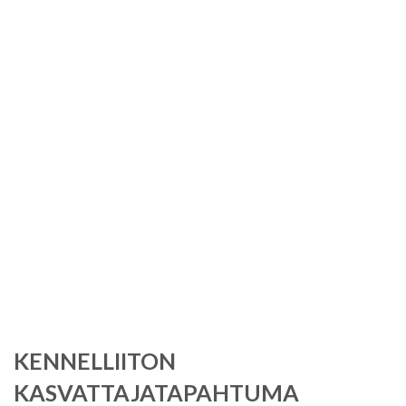
Tag:
colliekasvatt
aja
KENNELLIITON
KASVATTAJATAPAHTUMA