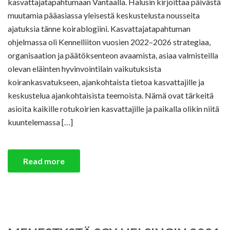
kasvattajatapahtumaan Vantaalla. Halusin kirjoittaa päivästä
muutamia pääasiassa yleisestä keskustelusta nousseita
ajatuksia tänne koirablogiini. Kasvattajatapahtuman
ohjelmassa oli Kennelliiton vuosien 2022–2026 strategiaa,
organisaation ja päätöksenteon avaamista, asiaa valmisteilla
olevan eläinten hyvinvointilain vaikutuksista
koirankasvatukseen, ajankohtaista tietoa kasvattajille ja
keskustelua ajankohtaisista teemoista. Nämä ovat tärkeitä
asioita kaikille rotukoirien kasvattajille ja paikalla olikin niitä
kuuntelemassa […]
Read more