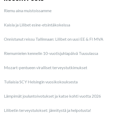
Riemu aina muistoissamme
Kaisla ja Lilibet esine-etsintäkokeissa
Onnistunut reissu Tallinnaan: Lilibet on uusi EE & FI MVA
Riemumielen kennelin 10-vuotisjuhlapäivä Tuusulassa
Mozart-pentueen viralliset terveystutkimukset
Tuliaisia SCY Helsingin vuosikokouksesta
Lämpimät jouluntoivotukset ja katse kohti vuotta 2026
Lilibetin terveystulokset: jännitystä ja helpotusta!