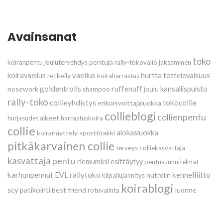
Avainsanat
toko
pentuja
koiranpentu
joulutervehdys
rally-tokovalio
jaksaminen
vaellus
koiravaellus
retkeily
hurtta
tottelevaisuus
koiraharrastus
goldentrolls
nosework
ruffenuff
joulu
kansallispuisto
shampoo
rally-toko
collieyhdistys
tokocollie
erikoisvoittajaluokka
collieblogi
collienpentu
alkeet
hurjasudet
harrastuskoira
collie
koiranäyttely
sporttirakki
alokasluokka
pitkäkarvainen collie
terveys
colliekasvattaja
kasvattaja
pentu
riemumieli esittäytyy
pentusuunnitelmat
karhunpennut
rallytoko
kennelliitto
EVL
nutrolin
kilpailujännitys
koirablogi
scy
patikointi
best friend
luonne
rotuvalinta