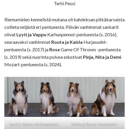
Terhi Pessi
Riemumielen kennelistä mukana oli kahdeksan pitkäkarvaista
collieta neljästä eri pentueesta. Päivän vanhimmat sankarit
olivat
Lyyti ja Vappu
Karhunpennut-pentueesta (s. 2016),
seuraavaksi vanhimmat
Routa ja Kaisla
Hurjasudet-
pentueesta (s. 2017) ja
Rose
Game Of Thrones -pentueesta
(s. 2019) sekä nuorinta polvea edustivat
Pinja, Nita ja Demi
Mozart-pentueesta (s. 2024).
Lyyti ja Vappu, Karhunpennut-
Kaisla ja Routa, Hurjasudet-