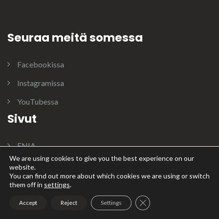
Seuraa meitä somessa
Facebookissa
Instagramissa
YouTubessa
Sivut
ENIA
We are using cookies to give you the best experience on our
Jalostusuroksia
website.
You can find out more about which cookies we are using or switch
Koiramme
them off in
settings
.
LILIBET
Close GDPR Cookie Ban
Accept
Reject
Settings