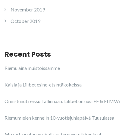
November 2019
October 2019
Recent Posts
Riemu aina muistoissamme
Kaisla ja Lilibet esine-etsintäkokeissa
Onnistunut reissu Tallinnaan: Lilibet on uusi EE & FI MVA
Riemumielen kennelin 10-vuotisjuhlapäivä Tuusulassa
Mozart-pentueen viralliset terveystutkimukset