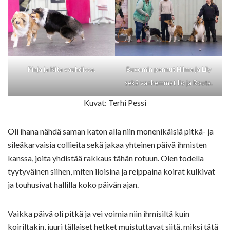
Pinja ja Nita vauhdissa.
Buxomin pennut Hilma ja Lily
sekä vanhemmat Ilo ja Routa.
Kuvat: Terhi Pessi
Oli ihana nähdä saman katon alla niin monenikäisiä pitkä- ja
sileäkarvaisia collieita sekä jakaa yhteinen päivä ihmisten
kanssa, joita yhdistää rakkaus tähän rotuun. Olen todella
tyytyväinen siihen, miten iloisina ja reippaina koirat kulkivat
ja touhusivat hallilla koko päivän ajan.
Vaikka päivä oli pitkä ja vei voimia niin ihmisiltä kuin
koiriltakin, juuri tällaiset hetket muistuttavat siitä, miksi tätä