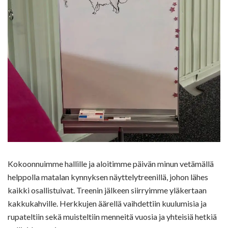
Kokoonnuimme hallille ja aloitimme päivän minun vetämällä
helppolla matalan kynnyksen näyttelytreenillä, johon lähes
kaikki osallistuivat. Treenin jälkeen siirryimme yläkertaan
kakkukahville. Herkkujen äärellä vaihdettiin kuulumisia ja
rupateltiin sekä muisteltiin menneitä vuosia ja yhteisiä hetkiä