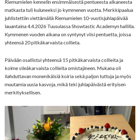
Riemumielen kennelin ensimmäisestä pentueesta alkaneesta
matkasta tuli kuluneeksi jo kymmenen vuotta. Merkkipaalua
juhlistettiin viettämällä Riemumielen 10-vuotisjuhlapäivää
lauantaina 4.4.2026 Tuusulassa Showtastic Academyn hallilla.
Kymmenen vuoden aikana on syntynyt viisi pentuetta, joissa
yhteensä 20 pitkäkarvaista collieta.
Päivään osallistui yhteensä 15 pitkäkarvaista collieita ja
kolme sileäkarvaista collieita omistajineen. Mukana oli
ilahduttavan monenikäisiä koiria sekä paljon tuttuja ja myös
muutamia uusia kasvoja, mikä teki juhlapäivästä erityisen
merkityksellisen.