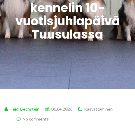
kennelin 10-
vuotisjuhlapäivä
Tuusulassa
Heidi Bechstein
06.04.2026
Kasvattaminen
No comments