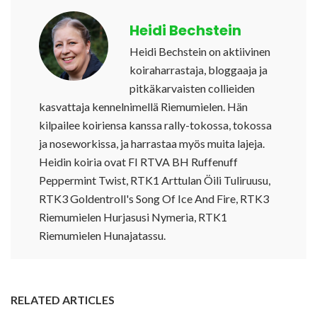
Heidi Bechstein
Heidi Bechstein on aktiivinen
koiraharrastaja, bloggaaja ja
pitkäkarvaisten collieiden
kasvattaja kennelnimellä Riemumielen. Hän
kilpailee koiriensa kanssa rally-tokossa, tokossa
ja noseworkissa, ja harrastaa myös muita lajeja.
Heidin koiria ovat FI RTVA BH Ruffenuff
Peppermint Twist, RTK1 Arttulan Öili Tuliruusu,
RTK3 Goldentroll's Song Of Ice And Fire, RTK3
Riemumielen Hurjasusi Nymeria, RTK1
Riemumielen Hunajatassu.
RELATED ARTICLES