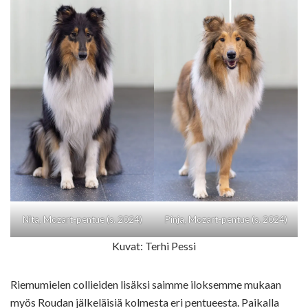
Nita, Mozart-pentue (s. 2024)
Pinja, Mozart-pentue (s. 2024)
Kuvat: Terhi Pessi
Riemumielen collieiden lisäksi saimme iloksemme mukaan
myös Roudan jälkeläisiä kolmesta eri pentueesta. Paikalla