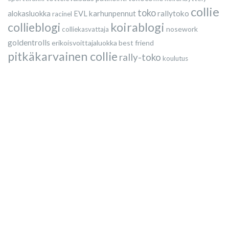
collie
toko
karhunpennut
rallytoko
alokasluokka
EVL
racinel
collieblogi
koirablogi
nosework
colliekasvattaja
goldentrolls
erikoisvoittajaluokka
best friend
pitkäkarvainen collie
rally-toko
koulutus