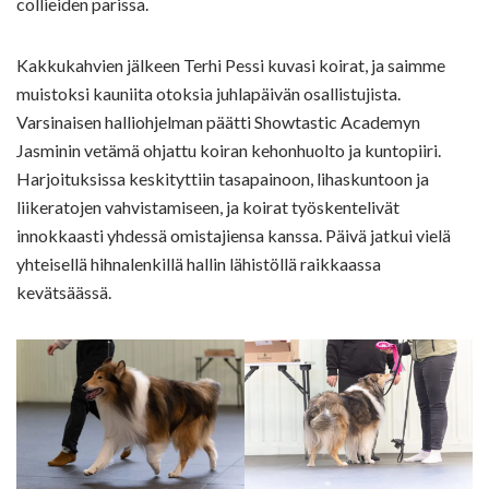
collieiden parissa.
Kakkukahvien jälkeen Terhi Pessi kuvasi koirat, ja saimme
muistoksi kauniita otoksia juhlapäivän osallistujista.
Varsinaisen halliohjelman päätti Showtastic Academyn
Jasminin vetämä ohjattu koiran kehonhuolto ja kuntopiiri.
Harjoituksissa keskityttiin tasapainoon, lihaskuntoon ja
liikeratojen vahvistamiseen, ja koirat työskentelivät
innokkaasti yhdessä omistajiensa kanssa. Päivä jatkui vielä
yhteisellä hihnalenkillä hallin lähistöllä raikkaassa
kevätsäässä.