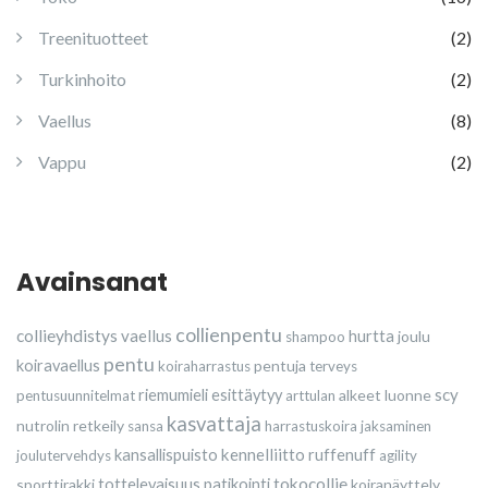
Treenituotteet
(2)
Turkinhoito
(2)
Vaellus
(8)
Vappu
(2)
Avainsanat
collienpentu
collieyhdistys
vaellus
hurtta
joulu
shampoo
pentu
koiravaellus
pentuja
koiraharrastus
terveys
scy
riemumieli esittäytyy
alkeet
luonne
pentusuunnitelmat
arttulan
kasvattaja
nutrolin
retkeily
sansa
harrastuskoira
jaksaminen
kennelliitto
kansallispuisto
ruffenuff
joulutervehdys
agility
tokocollie
sporttirakki
tottelevaisuus
patikointi
koiranäyttely