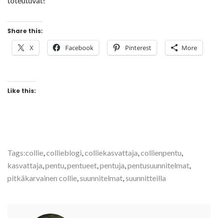
toteutuvat!
Share this:
X
Facebook
Pinterest
More
Like this:
Tags:
collie
,
collieblogi
,
colliekasvattaja
,
collienpentu
,
kasvattaja
,
pentu
,
pentueet
,
pentuja
,
pentusuunnitelmat
,
pitkäkarvainen collie
,
suunnitelmat
,
suunnitteilla