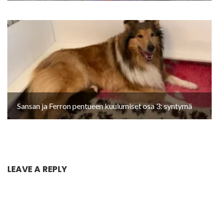
Sansan ja Ferron pentueen kuulumiset osa 3: syntymä
LEAVE A REPLY