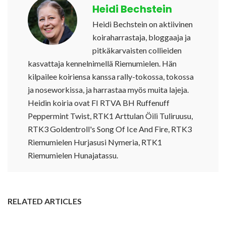
Heidi Bechstein
Heidi Bechstein on aktiivinen
koiraharrastaja, bloggaaja ja
pitkäkarvaisten collieiden
kasvattaja kennelnimellä Riemumielen. Hän
kilpailee koiriensa kanssa rally-tokossa, tokossa
ja noseworkissa, ja harrastaa myös muita lajeja.
Heidin koiria ovat FI RTVA BH Ruffenuff
Peppermint Twist, RTK1 Arttulan Öili Tuliruusu,
RTK3 Goldentroll's Song Of Ice And Fire, RTK3
Riemumielen Hurjasusi Nymeria, RTK1
Riemumielen Hunajatassu.
RELATED ARTICLES