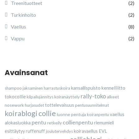
Treenituotteet
(2)
Turkinhoito
(2)
Vaellus
(8)
Vappu
(2)
Avainsanat
kennelliitto
kansallispuisto
shampoo
jaksaminen
harrastuskoira
rally-toko
tokocollie
koiranäyttely
alkeet
kilpailujännitys
nosework
tottelevaisuus
hurjasudet
pentusuunnitelmat
collie
koirablogi
vaellus
luonne
pentuja
koiranpentu
pentu
collienpentu
alokasluokka
retkeily
riemumieli
esittäytyy
ruffenuff
koiravaellus
EVL
joulutervehdys