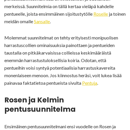
merkeissä. Suunnitelmia on tällä kertaa vieläpä kahdelle
pentueelle, joista ensimmäinen sijoitustytölle
Roselle
ja toinen
meidän omalle
Sansalle
.
Molemmat suunnitelmat on tehty erityisesti monipuolisen
harrastuscollien ominaisuuksia painottaen ja pentueiden
taustalla on pitkäkarvaisissa collieissa keskimääräistä
enemmän harrastustuloksellisia koiria. Odotan, että
pentueihin voisi syntyä potentiaalisia harrastuskavereita
monenlaiseen menoon. Jos kiinnostus heräsi, voit lukea lisää
painavaa faktatietoa pentueista sivulta
Pentuja
.
Rosen ja Kelmin
pentusuunnitelma
Ensimäinen pentusuunnitelmani ensi vuodelle on Rosen ja