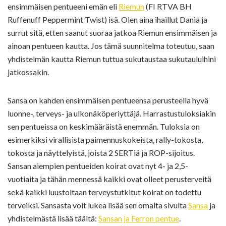
ensimmäisen pentueeni emän eli
Riemun
(FI RTVA BH
Ruffenuff Peppermint Twist) isä. Olen aina ihaillut Dania ja
surrut sitä, etten saanut suoraa jatkoa Riemun ensimmäisen ja
ainoan pentueen kautta. Jos tämä suunnitelma toteutuu, saan
yhdistelmän kautta Riemun tuttua sukutaustaa sukutauluihini
jatkossakin.
Sansa on kahden ensimmäisen pentueensa perusteella hyvä
luonne-, terveys- ja ulkonäköperiyttäjä. Harrastustuloksiakin
sen pentueissa on keskimääräistä enemmän. Tuloksia on
esimerkiksi virallisista paimennuskokeista, rally-tokosta,
tokosta ja näyttelyistä, joista 2 SERTiä ja ROP-sijoitus.
Sansan aiempien pentueiden koirat ovat nyt 4- ja 2,5-
vuotiaita ja tähän mennessä kaikki ovat olleet perusterveitä
sekä kaikki luustoltaan terveystutkitut koirat on todettu
terveiksi. Sansasta voit lukea lisää sen omalta sivulta
Sansa
ja
yhdistelmästä lisää täältä:
Sansan ja Ferron pentue
.