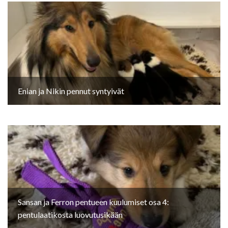
Enian ja Nikin pennut syntyivät
Sansan ja Ferron pentueen kuulumiset osa 4:
pentulaatikosta luovutusikään