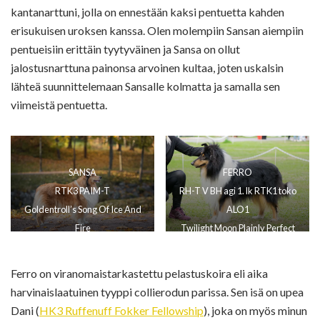
kantanarttuni, jolla on ennestään kaksi pentuetta kahden
erisukuisen uroksen kanssa. Olen molempiin Sansan aiempiin
pentueisiin erittäin tyytyväinen ja Sansa on ollut
jalostusnarttuna painonsa arvoinen kultaa, joten uskalsin
lähteä suunnittelemaan Sansalle kolmatta ja samalla sen
viimeistä pentuetta.
SANSA
FERRO
RTK3 PAIM-T
RH-T V BH agi 1. lk RTK1 toko
Goldentroll’s Song Of Ice And
ALO1
Fire
Twilight Moon Plainly Perfect
Ferro on viranomaistarkastettu pelastuskoira eli aika
harvinaislaatuinen tyyppi collierodun parissa. Sen isä on upea
Dani (
HK3 Ruffenuff Fokker Fellowship
), joka on myös minun