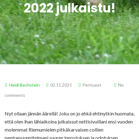
2022 julkaistu!
Heidi Bechstein
02.11.2021
Pentueet
No
comments
Nyt ollaan jännän äärellä! Joku on jo ehkä ehtinytkin huomata,
että olen ihan lähiaikoina julkaissut nettisivuillani ensi vuoden
molemmat Riemumielen pitkäkarvaisen collien
pentuesuunnitelmani suuren innostuksen ja odotuksen