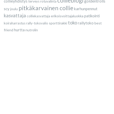
collieblogi
collieyhdistys
goldentrolls
terveys
rotuvalinta
pitkäkarvainen collie
scy
karhunpennut
joulu
kasvattaja
erikoisvoittajaluokka
patikointi
colliekasvattaja
toko
rallytoko
sporttirakki
best
koiraharrastus
rally-tokovalio
friend
hurtta
nutrolin