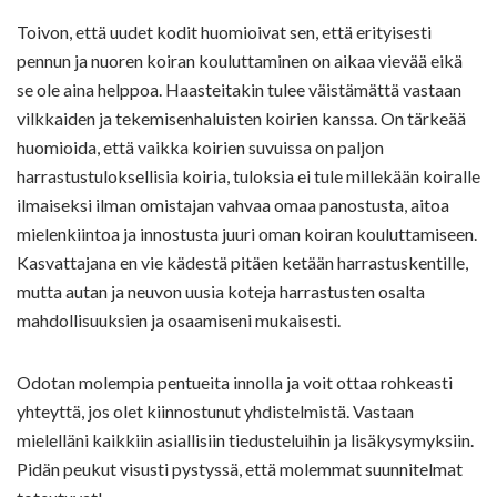
Toivon, että uudet kodit huomioivat sen, että erityisesti
pennun ja nuoren koiran kouluttaminen on aikaa vievää eikä
se ole aina helppoa. Haasteitakin tulee väistämättä vastaan
vilkkaiden ja tekemisenhaluisten koirien kanssa. On tärkeää
huomioida, että vaikka koirien suvuissa on paljon
harrastustuloksellisia koiria, tuloksia ei tule millekään koiralle
ilmaiseksi ilman omistajan vahvaa omaa panostusta, aitoa
mielenkiintoa ja innostusta juuri oman koiran kouluttamiseen.
Kasvattajana en vie kädestä pitäen ketään harrastuskentille,
mutta autan ja neuvon uusia koteja harrastusten osalta
mahdollisuuksien ja osaamiseni mukaisesti.
Odotan molempia pentueita innolla ja voit ottaa rohkeasti
yhteyttä, jos olet kiinnostunut yhdistelmistä. Vastaan
mielelläni kaikkiin asiallisiin tiedusteluihin ja lisäkysymyksiin.
Pidän peukut visusti pystyssä, että molemmat suunnitelmat