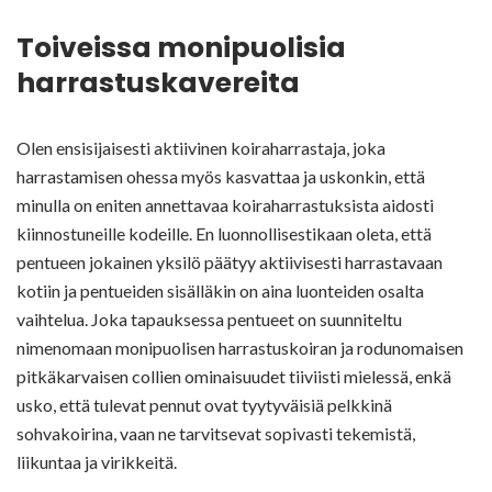
Toiveissa monipuolisia
harrastuskavereita
Olen ensisijaisesti aktiivinen koiraharrastaja, joka
harrastamisen ohessa myös kasvattaa ja uskonkin, että
minulla on eniten annettavaa koiraharrastuksista aidosti
kiinnostuneille kodeille. En luonnollisestikaan oleta, että
pentueen jokainen yksilö päätyy aktiivisesti harrastavaan
kotiin ja pentueiden sisälläkin on aina luonteiden osalta
vaihtelua. Joka tapauksessa pentueet on suunniteltu
nimenomaan monipuolisen harrastuskoiran ja rodunomaisen
pitkäkarvaisen collien ominaisuudet tiiviisti mielessä, enkä
usko, että tulevat pennut ovat tyytyväisiä pelkkinä
sohvakoirina, vaan ne tarvitsevat sopivasti tekemistä,
liikuntaa ja virikkeitä.