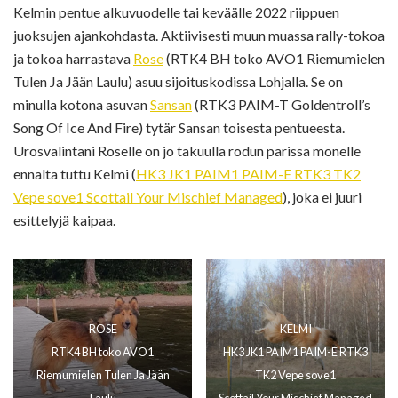
Kelmin pentue alkuvuodelle tai keväälle 2022 riippuen
juoksujen ajankohdasta. Aktiivisesti muun muassa rally-tokoa
ja tokoa harrastava
Rose
(RTK4 BH toko AVO1 Riemumielen
Tulen Ja Jään Laulu) asuu sijoituskodissa Lohjalla. Se on
minulla kotona asuvan
Sansan
(RTK3 PAIM-T Goldentroll’s
Song Of Ice And Fire) tytär Sansan toisesta pentueesta.
Urosvalintani Roselle on jo takuulla rodun parissa monelle
ennalta tuttu Kelmi (
HK3 JK1 PAIM1 PAIM-E RTK3 TK2
Vepe sove1 Scottail Your Mischief Managed
), joka ei juuri
esittelyjä kaipaa.
ROSE
KELMI
RTK4 BH toko AVO1
HK3 JK1 PAIM1 PAIM-E RTK3
Riemumielen Tulen Ja Jään
TK2 Vepe sove1