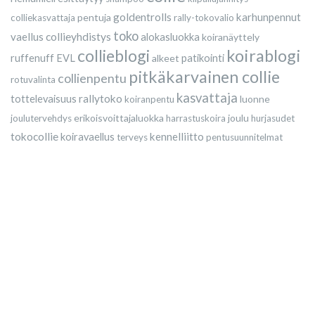
goldentrolls
karhunpennut
pentuja
colliekasvattaja
rally-tokovalio
toko
vaellus
collieyhdistys
alokasluokka
koiranäyttely
collieblogi
koirablogi
ruffenuff
EVL
alkeet
patikointi
pitkäkarvainen collie
collienpentu
rotuvalinta
kasvattaja
rallytoko
tottelevaisuus
luonne
koiranpentu
erikoisvoittajaluokka
joulu
joulutervehdys
harrastuskoira
hurjasudet
tokocollie
kennelliitto
koiravaellus
terveys
pentusuunnitelmat