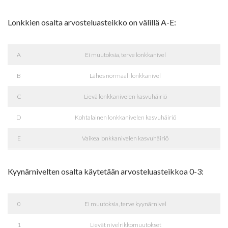
Lonkkien osalta arvosteluasteikko on välillä A-E:
A
Ei muutoksia, terve lonkkanivel
B
Lähes normaali lonkkanivel
C
Lievä lonkkanivelen kasvuhäiriö
D
Kohtalainen lonkkanivelen kasvuhäiriö
E
Vaikea lonkkanivelen kasvuhäiriö
Kyynärnivelten osalta käytetään arvosteluasteikkoa 0-3:
0
Ei muutoksia, terve kyynärnivel
1
Lievät nivelrikkomuutokset