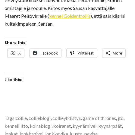
terveystutkimukset tuovat tärkeää tietoa minulle, koirien
omistajille ja rodulle. Kiitos myös Sansan kasvattajalle
Maaret Peltovirralle (
kennel Goldentroll’s
), että sain käsiini
kultakimpaleen, Sansan.
Share this:
X
Facebook
Pinterest
More
Like this:
Tags:
collie
,
collieblogi
,
collieyhdistys
,
game of thrones
,
jto
,
kennelliitto
,
koirablogi
,
koiranet
,
kyynärnivel
,
kyynärpäät
,
lonkat
,
lonkkanivel
,
lonkkavika
,
luusto
,
pevisa
,