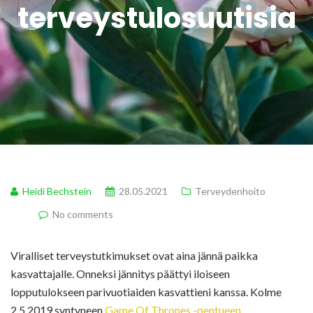
terveystulosuutisia
Heidi Bechstein
28.05.2021
Terveydenhoito
No comments
Viralliset terveystutkimukset ovat aina jännä paikka
kasvattajalle. Onneksi jännitys päättyi iloiseen
lopputulokseen parivuotiaiden kasvattieni kanssa. Kolme
2.5.2019 syntyneen
Game Of Thrones -pentueen