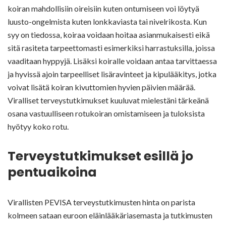
koiran mahdollisiin oireisiin kuten ontumiseen voi löytyä
luusto-ongelmista kuten lonkkaviasta tai nivelrikosta. Kun
syy on tiedossa, koiraa voidaan hoitaa asianmukaisesti eikä
sitä rasiteta tarpeettomasti esimerkiksi harrastuksilla, joissa
vaaditaan hyppyjä. Lisäksi koiralle voidaan antaa tarvittaessa
ja hyvissä ajoin tarpeelliset lisäravinteet ja kipulääkitys, jotka
voivat lisätä koiran kivuttomien hyvien päivien määrää.
Viralliset terveystutkimukset kuuluvat mielestäni tärkeänä
osana vastuulliseen rotukoiran omistamiseen ja tuloksista
hyötyy koko rotu.
Terveystutkimukset esillä jo
pentuaikoina
Virallisten PEVISA terveystutkimusten hinta on parista
kolmeen sataan euroon eläinlääkäriasemasta ja tutkimusten