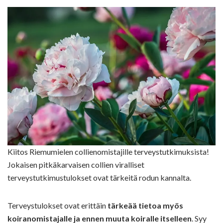
Kiitos Riemumielen collienomistajille terveystutkimuksista!
Jokaisen pitkäkarvaisen collien viralliset
terveystutkimustulokset ovat tärkeitä rodun kannalta.
Terveystulokset ovat erittäin
tärkeää tietoa myös
koiranomistajalle ja ennen muuta koiralle itselleen
. Syy