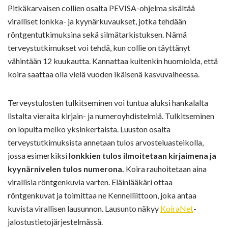
Pitkäkarvaisen collien osalta PEVISA-ohjelma sisältää
viralliset lonkka- ja kyynärkuvaukset, jotka tehdään
röntgentutkimuksina sekä silmätarkistuksen. Nämä
terveystutkimukset voi tehdä, kun collie on täyttänyt
vähintään 12 kuukautta. Kannattaa kuitenkin huomioida, että
koira saattaa olla vielä vuoden ikäisenä kasvuvaiheessa.
Terveystulosten tulkitseminen voi tuntua aluksi hankalalta
listalta vieraita kirjain- ja numeroyhdistelmiä. Tulkitseminen
on lopulta melko yksinkertaista. Luuston osalta
terveystutkimuksista annetaan tulos arvosteluasteikolla,
jossa esimerkiksi
lonkkien tulos ilmoitetaan kirjaimena ja
kyynärnivelen tulos numerona.
Koira rauhoitetaan aina
virallisia röntgenkuvia varten. Eläinlääkäri ottaa
röntgenkuvat ja toimittaa ne Kennelliittoon, joka antaa
kuvista virallisen lausunnon. Lausunto näkyy
KoiraNet
-
jalostustietojärjestelmässä.