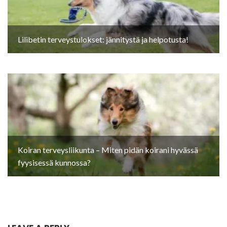
Lilibetin terveystulokset: jännitystä ja helpotusta!
Koiran terveysliikunta – Miten pidän koirani hyvässä
fyysisessä kunnossa?