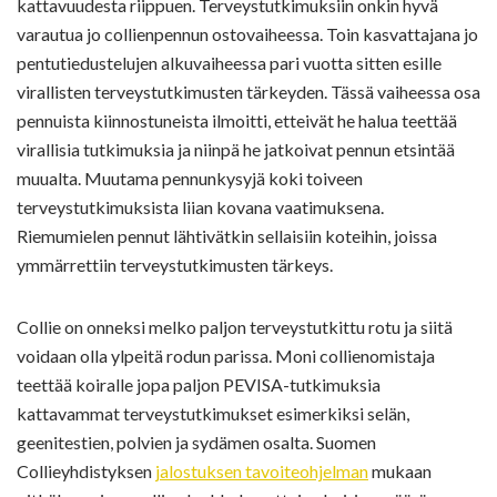
kattavuudesta riippuen. Terveystutkimuksiin onkin hyvä
varautua jo collienpennun ostovaiheessa. Toin kasvattajana jo
pentutiedustelujen alkuvaiheessa pari vuotta sitten esille
virallisten terveystutkimusten tärkeyden. Tässä vaiheessa osa
pennuista kiinnostuneista ilmoitti, etteivät he halua teettää
virallisia tutkimuksia ja niinpä he jatkoivat pennun etsintää
muualta. Muutama pennunkysyjä koki toiveen
terveystutkimuksista liian kovana vaatimuksena.
Riemumielen pennut lähtivätkin sellaisiin koteihin, joissa
ymmärrettiin terveystutkimusten tärkeys.
Collie on onneksi melko paljon terveystutkittu rotu ja siitä
voidaan olla ylpeitä rodun parissa. Moni collienomistaja
teettää koiralle jopa paljon PEVISA-tutkimuksia
kattavammat terveystutkimukset esimerkiksi selän,
geenitestien, polvien ja sydämen osalta. Suomen
Collieyhdistyksen
jalostuksen tavoiteohjelman
mukaan