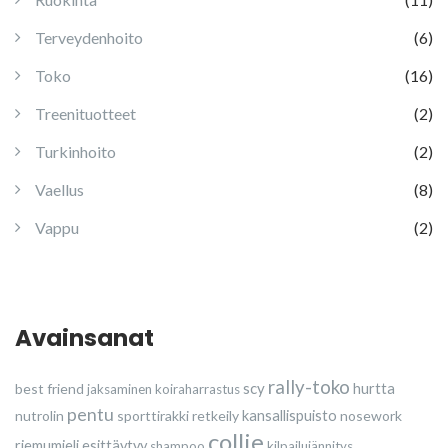
Terveydenhoito
(6)
Toko
(16)
Treenituotteet
(2)
Turkinhoito
(2)
Vaellus
(8)
Vappu
(2)
Avainsanat
rally-toko
scy
best friend
hurtta
jaksaminen
koiraharrastus
pentu
nutrolin
sporttirakki
retkeily
kansallispuisto
nosework
collie
riemumieli esittäytyy
shampoo
kilpailujännitys