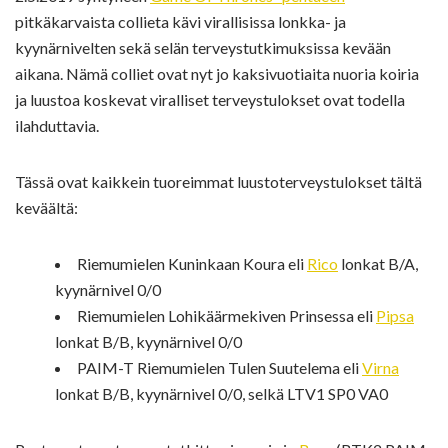
pitkäkarvaista collieta kävi virallisissa lonkka- ja
kyynärnivelten sekä selän terveystutkimuksissa kevään
aikana. Nämä colliet ovat nyt jo kaksivuotiaita nuoria koiria
ja luustoa koskevat viralliset terveystulokset ovat todella
ilahduttavia.
Tässä ovat kaikkein tuoreimmat luustoterveystulokset tältä
keväältä:
Riemumielen Kuninkaan Koura eli
Rico
lonkat B/A,
kyynärnivel 0/0
Riemumielen Lohikäärmekiven Prinsessa eli
Pipsa
lonkat B/B, kyynärnivel 0/0
PAIM-T Riemumielen Tulen Suutelema eli
Virna
lonkat B/B, kyynärnivel 0/0, selkä LTV1 SP0 VA0