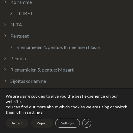
Koiramme
LILIBET
NITA
Pentueet
Riemumielen 4. pentue: Ihmeellinen Illusia
Pentuja
Riemumielen 5. pentue: Mozart
Sijoituskoiramme
Blogi
We are using cookies to give you the best experience on our
website.
Info
You can find out more about which cookies we are using or switch
them off in
settings
.
Linkkejä
Close GDPR Cookie Ban
Accept
Reject
Settings
Privacy Policy