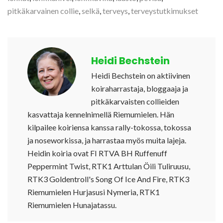
pitkäkarvainen collie
,
selkä
,
terveys
,
terveystutkimukset
Heidi Bechstein
Heidi Bechstein on aktiivinen
koiraharrastaja, bloggaaja ja
pitkäkarvaisten collieiden
kasvattaja kennelnimellä Riemumielen. Hän
kilpailee koiriensa kanssa rally-tokossa, tokossa
ja noseworkissa, ja harrastaa myös muita lajeja.
Heidin koiria ovat FI RTVA BH Ruffenuff
Peppermint Twist, RTK1 Arttulan Öili Tuliruusu,
RTK3 Goldentroll's Song Of Ice And Fire, RTK3
Riemumielen Hurjasusi Nymeria, RTK1
Riemumielen Hunajatassu.