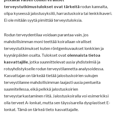
terveystutkimustulokset ovat tärkeitä
rodun kannalta,
olipa kyseessä jalostusyksilö, harrastuskoira tai lenkkikaveri.
Ei ole mitään syytä pimittää terveystuloksia.
Rodun terveydentilaa voidaan parantaa vain, jos
mahdollisimman moni teettää koirallaan viralliset
terveystutkimukset kuten röntgenkuvaukset lonkkien ja
kyynärpäiden osalta. Tulokset ovat
olennaista tietoa
kasvattajille
, jotka suunnittelevat uusia yhdistelmiä ja
rotuyhdistykselle rodun terveystilannetta analysoidessa.
Kasvattajan on tärkeää tietää jalostuskoirien sukujen
terveystilanne mahdollisimman laajasti uusia pentueita
suunnitellessa, eikä pelkkä jalostuskoirien
terveystarkastaminen riitä. Jalostuskoiralla voi esimerkiksi
olla terveet A-lonkat, mutta sen täyssisarella dysplastiset E-
lonkat. Tämä on tärkeä tieto kasvattajalle.