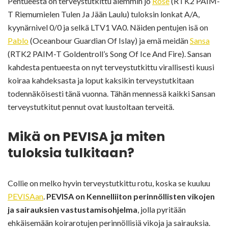
Pentueesta on terveystutkittu aiemmin jo
Rose
(RTK2 PAIM-
T Riemumielen Tulen Ja Jään Laulu) tuloksin lonkat A/A,
kyynärnivel 0/0 ja selkä LTV1 VA0. Näiden pentujen isä on
Pablo
(Oceanbour Guardian Of Islay) ja emä meidän
Sansa
(RTK2 PAIM-T Goldentroll’s Song Of Ice And Fire). Sansan
kahdesta pentueesta on nyt terveystutkittu virallisesti kuusi
koiraa kahdeksasta ja loput kaksikin terveystutkitaan
todennäköisesti tänä vuonna. Tähän mennessä kaikki Sansan
terveystutkitut pennut ovat luustoltaan terveitä.
Mikä on PEVISA ja miten
tuloksia tulkitaan?
Collie on melko hyvin terveystutkittu rotu, koska se kuuluu
PEVISAan
.
PEVISA on Kennelliiton perinnöllisten vikojen
ja sairauksien vastustamisohjelma
, jolla pyritään
ehkäisemään koirarotujen perinnöllisiä vikoja ja sairauksia.