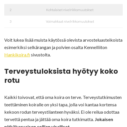
2
Kohtalaiset nivelrikkomuutokset
3
Voimakkaat nivelrikkomuutokset
Voit lukea lisää muista käytössä olevista arvosteluasteikoista
esimerkiksi selkärangan ja polvien osalta Kennelliiton
Hankikoira.fi
sivustolta.
Terveystuloksista hyötyy koko
rotu
Kaikki toivovat, että oma koira on terve. Terveystutkimusten
teettäminen koiralle on yksi tapa, jolla voi kantaa kortensa
kekoon rodun terveystilanteen hyväksi. Ei ole reilua odottaa
tervettä pentua ja jättää oma koira tutkimatta.
Jokaisen
pitkäkarvaisen collien viralliset