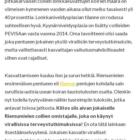
pitkäkarvaisen collien lonkkakuvattujen koirien määrä on
viimeisen kymmenen vuoden aikana ollut melko tasaisesti yli
40 prosenttia. Lonkkaniveldysplasian tilanne on rodussa
suhteellisen hyvä. Kyynärniveldysplasia on lisätty collieiden
PEVISAan vasta vuonna 2014. Oma tavoitteeni olisi saada
joka pentueen jokainen yksilö virallisiin terveystutkimuksiin,
mutta valitettavasti kasvattajan vaikutusmahdollisuudet
siihen ovat rajalliset.
Kasvattamiseen kuuluu ilon ja surun hetkiä. Riemumielen
ensimmäisen pentueen eli
Riemun
pentujen kohdalla sain
surullisia uutisia usean koiran luustotulosten osalta. Olenkin
nyt todella tyytyväinen näihin tuoreimpiin tuloksiin, jotka
antavat toivoa jatkosta.
Kiitos siis aivan jokaiselle
Riemumielen collien omistajalle, joka on käynyt
virallisissa terveystutkimuksissa!
En ota tätä lainkaan
itsestäänselvyytenä. Jokaisen kasvatin viralliset