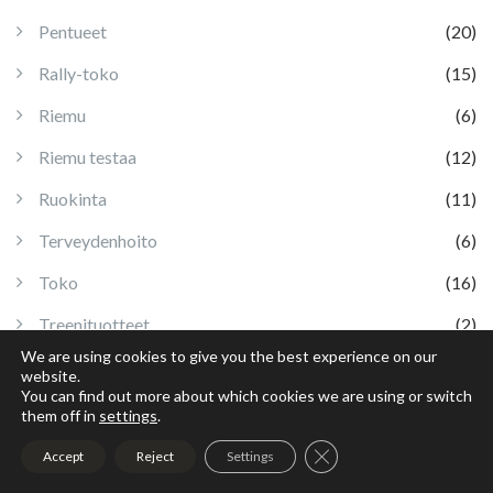
Pentueet
(20)
Rally-toko
(15)
Riemu
(6)
Riemu testaa
(12)
Ruokinta
(11)
Terveydenhoito
(6)
Toko
(16)
Treenituotteet
(2)
We are using cookies to give you the best experience on our
Turkinhoito
(2)
website.
You can find out more about which cookies we are using or switch
Vaellus
(8)
them off in
settings
.
Vappu
(2)
Close GDPR Cookie Ban
Accept
Reject
Settings