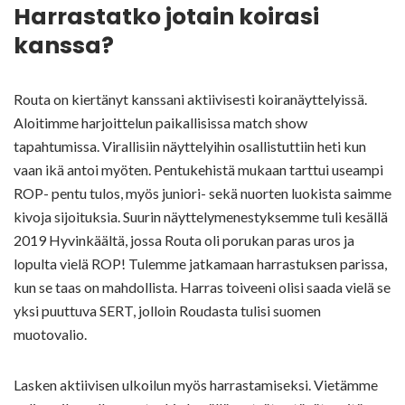
Harrastatko jotain koirasi
kanssa?
Routa on kiertänyt kanssani aktiivisesti koiranäyttelyissä.
Aloitimme harjoittelun paikallisissa match show
tapahtumissa. Virallisiin näyttelyihin osallistuttiin heti kun
vaan ikä antoi myöten. Pentukehistä mukaan tarttui useampi
ROP- pentu tulos, myös juniori- sekä nuorten luokista saimme
kivoja sijoituksia. Suurin näyttelymenestyksemme tuli kesällä
2019 Hyvinkäältä, jossa Routa oli porukan paras uros ja
lopulta vielä ROP! Tulemme jatkamaan harrastuksen parissa,
kun se taas on mahdollista. Harras toiveeni olisi saada vielä se
yksi puuttuva SERT, jolloin Roudasta tulisi suomen
muotovalio.
Lasken aktiivisen ulkoilun myös harrastamiseksi. Vietämme