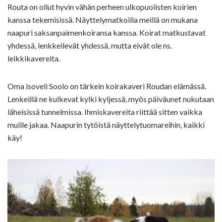
Routa on ollut hyvin vähän perheen ulkopuolisten koirien
kanssa tekemisissä. Näyttelymatkoilla meillä on mukana
naapuri saksanpaimenkoiransa kanssa. Koirat matkustavat
yhdessä, lenkkeilevät yhdessä, mutta eivät ole ns.
leikkikavereita.
Oma isoveli Soolo on tärkein koirakaveri Roudan elämässä.
Lenkeillä ne kulkevat kylki kyljessä, myös päiväunet nukutaan
läheisissä tunnelmissa. Ihmiskavereita riittää sitten vaikka
muille jakaa. Naapurin tytöistä näyttelytuomareihin, kaikki
käy!