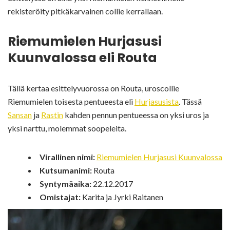
rekisteröity pitkäkarvainen collie kerrallaan.
Riemumielen Hurjasusi
Kuunvalossa eli Routa
Tällä kertaa esittelyvuorossa on Routa, uroscollie
Riemumielen toisesta pentueesta eli
Hurjasusista
. Tässä
Sansan
ja
Rastin
kahden pennun pentueessa on yksi uros ja
yksi narttu, molemmat soopeleita.
Virallinen nimi:
Riemumielen Hurjasusi Kuunvalossa
Kutsumanimi:
Routa
Syntymäaika:
22.12.2017
Omistajat:
Karita ja Jyrki Raitanen