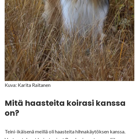
Kuva: Karita Raitanen
Mitä haasteita koirasi kanssa
on?
Teini-ikäisenä meillä oli haasteita hihnakäytöksen kanssa.