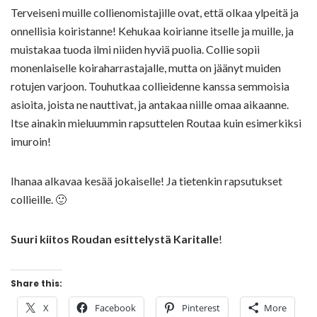
Terveiseni muille collienomistajille ovat, että olkaa ylpeitä ja
onnellisia koiristanne! Kehukaa koirianne itselle ja muille, ja
muistakaa tuoda ilmi niiden hyviä puolia. Collie sopii
monenlaiselle koiraharrastajalle, mutta on jäänyt muiden
rotujen varjoon. Touhutkaa collieidenne kanssa semmoisia
asioita, joista ne nauttivat, ja antakaa niille omaa aikaanne.
Itse ainakin mieluummin rapsuttelen Routaa kuin esimerkiksi
imuroin!
Ihanaa alkavaa kesää jokaiselle! Ja tietenkin rapsutukset
collieille. 🙂
Suuri kiitos Roudan esittelystä Karitalle
!
Share this:
X
Facebook
Pinterest
More