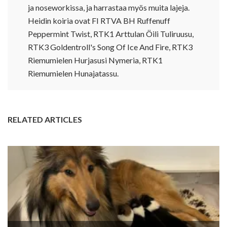
ja noseworkissa, ja harrastaa myös muita lajeja.
Heidin koiria ovat FI RTVA BH Ruffenuff
Peppermint Twist, RTK1 Arttulan Öili Tuliruusu,
RTK3 Goldentroll's Song Of Ice And Fire, RTK3
Riemumielen Hurjasusi Nymeria, RTK1
Riemumielen Hunajatassu.
RELATED ARTICLES