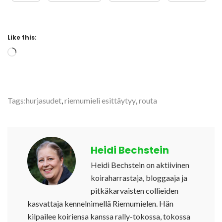
Like this:
Loading…
Tags:
hurjasudet
,
riemumieli esittäytyy
,
routa
Heidi Bechstein
Heidi Bechstein on aktiivinen
koiraharrastaja, bloggaaja ja
pitkäkarvaisten collieiden
kasvattaja kennelnimellä Riemumielen. Hän
kilpailee koiriensa kanssa rally-tokossa, tokossa