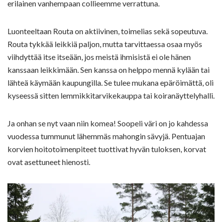
erilainen vanhempaan collieemme verrattuna.
Luonteeltaan Routa on aktiivinen, toimelias sekä sopeutuva.
Routa tykkää leikkiä paljon, mutta tarvittaessa osaa myös
viihdyttää itse itseään, jos meistä ihmisistä ei ole hänen
kanssaan leikkimään. Sen kanssa on helppo mennä kylään tai
lähteä käymään kaupungilla. Se tulee mukana epäröimättä, oli
kyseessä sitten lemmikkitarvikekauppa tai koiranäyttelyhalli.
Ja onhan se nyt vaan niin komea! Soopeli väri on jo kahdessa
vuodessa tummunut lähemmäs mahongin sävyjä. Pentuajan
korvien hoitotoimenpiteet tuottivat hyvän tuloksen, korvat
ovat asettuneet hienosti.