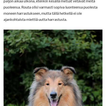
paljon aikaa ulkona, etenkin kesällä metsät vetävät meitä
puoleensa. Routa olisi varmasti sopiva luonteensa puolesta
moneen harrastukseen, mutta tällä hetkellä ei ole
ajankohtaista miettiä uutta harrastusta.