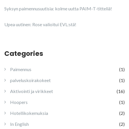
Syksyn paimennusuutisia: kolme uutta PAIM-T-titteliä!
Upea uutinen: Rose valioitui EVL:stä!
Categories
Paimennus
(1)
palveluskoirakokeet
(1)
Aktivointi ja virikkeet
(16)
Hoopers
(1)
Hotellikokemuksia
(2)
In English
(2)