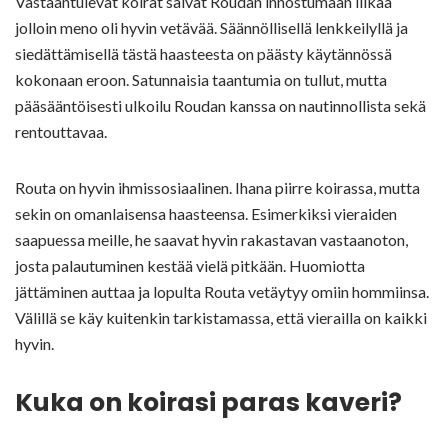
Vastaantulevat koirat saivat Roudan innostumaan liikaa
jolloin meno oli hyvin vetävää. Säännöllisellä lenkkeilyllä ja
siedättämisellä tästä haasteesta on päästy käytännössä
kokonaan eroon. Satunnaisia taantumia on tullut, mutta
pääsääntöisesti ulkoilu Roudan kanssa on nautinnollista sekä
rentouttavaa.
Routa on hyvin ihmissosiaalinen. Ihana piirre koirassa, mutta
sekin on omanlaisensa haasteensa. Esimerkiksi vieraiden
saapuessa meille, he saavat hyvin rakastavan vastaanoton,
josta palautuminen kestää vielä pitkään. Huomiotta
jättäminen auttaa ja lopulta Routa vetäytyy omiin hommiinsa.
Välillä se käy kuitenkin tarkistamassa, että vierailla on kaikki
hyvin.
Kuka on koirasi paras kaveri?