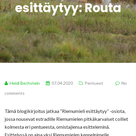
esittäytyy: Routa
Heidi Bechstein
07.04.2020
Pentueet
No
comments
Tämä blogikirjoitus jatkaa “Riemumieli esittäytyy” -osiota,
jossa nousevat estradille Riemumielen pitkäkarvaiset colliet
kolmesta eri pentueesta, omistajiensa esitteleminä.
Esittelyssä on aina yksi Riemumielen kennelnimelle