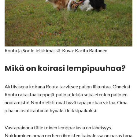
Routa ja Soolo leikkimässä. Kuva: Karita Raitanen
Mikä on koirasi lempipuuhaa?
Aktiivisena koirana Routa tarvitsee paljon liikuntaa. Onneksi
Routa rakastaa keppejä, palloja, leluja sekä etenkin pallojen
noutamista! Noutoleikit ovat hyvä tapa purkaa virtaa. Oma
piha on osoittautunut hyväksi leikkipaikaksi.
Vastapainona tälle toinen lemppariasia on läheisyys.
Nukkuminen oman perheen ihmisten kainalossa on paras tapa