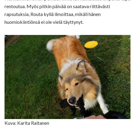
rentoutua. Myös pitkin päivää on saatava riittävästi
rapsutuksia, Routa kyllä ilmoittaa, mikäli hänen
huomiokiintiönsä ei ole vielä täyttynyt.
Kuva: Karita Raitanen