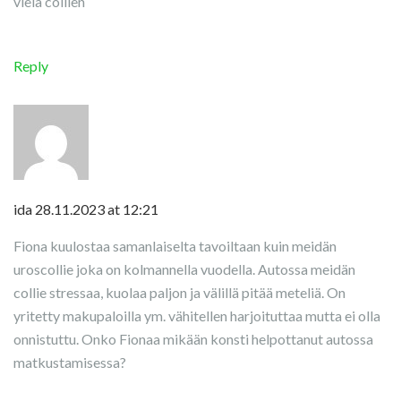
vielä collien
Reply
ida
28.11.2023 at 12:21
Fiona kuulostaa samanlaiselta tavoiltaan kuin meidän
uroscollie joka on kolmannella vuodella. Autossa meidän
collie stressaa, kuolaa paljon ja välillä pitää meteliä. On
yritetty makupaloilla ym. vähitellen harjoituttaa mutta ei olla
onnistuttu. Onko Fionaa mikään konsti helpottanut autossa
matkustamisessa?