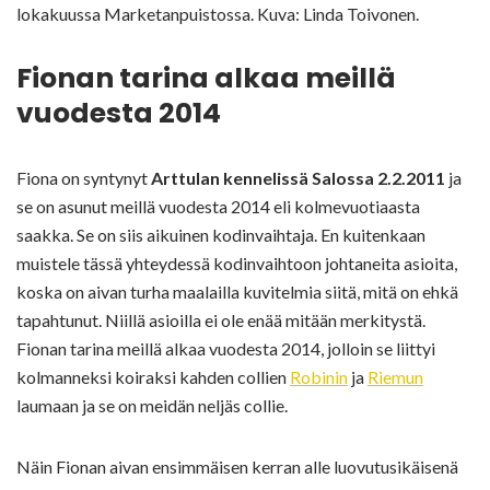
lokakuussa Marketanpuistossa. Kuva: Linda Toivonen.
Fionan tarina alkaa meillä
vuodesta 2014
Fiona on syntynyt
Arttulan kennelissä Salossa 2.2.2011
ja
se on asunut meillä vuodesta 2014 eli kolmevuotiaasta
saakka. Se on siis aikuinen kodinvaihtaja. En kuitenkaan
muistele tässä yhteydessä kodinvaihtoon johtaneita asioita,
koska on aivan turha maalailla kuvitelmia siitä, mitä on ehkä
tapahtunut. Niillä asioilla ei ole enää mitään merkitystä.
Fionan tarina meillä alkaa vuodesta 2014, jolloin se liittyi
kolmanneksi koiraksi kahden collien
Robinin
ja
Riemun
laumaan ja se on meidän neljäs collie.
Näin Fionan aivan ensimmäisen kerran alle luovutusikäisenä