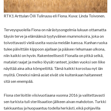
RTK1 Arttulan Öili Tuliruusu eli Fiona. Kuva: Linda Toivonen.
Terveyspuolella Fiona on närästysongelmia lukuun ottamatta
täysin terve ja elämäänsä tyytyväinen mummokoira, joka on
toivottavasti vielä useita vuosia meidän kanssa. Kunhan ruoka
tulee päivittäin kippoon ajallaan ja pääsee riehumaan ulkona,
niin kaikki on hyvin. Rakenteellisesti Fionalla on pitkä selkä,
matalat raajat ja melko löysät ranteet, joiden vuoksi sen liike
näyttää aina aika kömpelöltä. Tämä kaikki korostuu nyt iän
myötä. Onneksi nämä asiat eivät ole kuitenkaan haitanneet
sitä sen enempää.
Fiona steriloitiin viisivuotiaana vuonna 2016 ja valitettavasti
sen turkista tuli sterilisaation jälkeen aivan mahdoton. Turkki
takkuuntuu ja huopaantuu todella herkästi, eikä pohjavilla