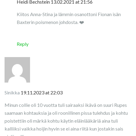
Heidi Bechstein
13.02.2021 at 21:56
Kiitos Anna-Stina ja lämmin osanottoni Fionan isän
Baxterin poismenon johdosta. ❤️
Reply
Sinikka
19.11.2023 at 22:03
Minun collie oli 10 vuotta tuli sairaaksi ikävä on suuri Rupes
saamaan kohtauksia ja oli roonillinen pissa tulehdus ja kohtu
poistettiin oli märkä kohtu käytin eläinlääkäriä aina tuli
kalliiksi vaikka hoijin hyvin se ei aina riitä kun jostakin sais