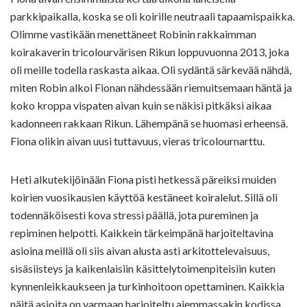
parkkipaikalla, koska se oli koirille neutraali tapaamispaikka.
Olimme vastikään menettäneet Robinin rakkaimman
koirakaverin tricolourvärisen Rikun loppuvuonna 2013, joka
oli meille todella raskasta aikaa. Oli sydäntä särkevää nähdä,
miten Robin alkoi Fionan nähdessään riemuitsemaan häntä ja
koko kroppa vispaten aivan kuin se näkisi pitkäksi aikaa
kadonneen rakkaan Rikun. Lähempänä se huomasi erheensä.
Fiona olikin aivan uusi tuttavuus, vieras tricolournarttu.
Heti alkutekijöinään Fiona pisti hetkessä päreiksi muiden
koirien vuosikausien käyttöä kestäneet koiralelut. Sillä oli
todennäköisesti kova stressi päällä, jota pureminen ja
repiminen helpotti. Kaikkein tärkeimpänä harjoiteltavina
asioina meillä oli siis aivan alusta asti arkitottelevaisuus,
sisäsiisteys ja kaikenlaisiin käsittelytoimenpiteisiin kuten
kynnenleikkaukseen ja turkinhoitoon opettaminen. Kaikkia
näitä asioita on varmaan harjoiteltu aiemmassakin kodissa