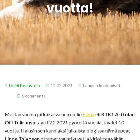
vuotta!
Heidi Bechstein
12.02.2021
Lauman kuulumiset
6 comments
Meidän vanhin pitkäkarvainen collie
Fiona
eli
RTK1 Arttulan
Öili Tuliruusu
täytti 2.2.2021 pyöreitä vuosia, täydet 10
vuotta. Halusin sen kunniaksi julkaista blogissa nämä upeat
Linda Toivosen
ottamat vauhtikuvat ja kirjoittaa vähän