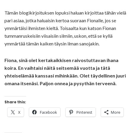
Tämän blogikirjoituksen lopuksi haluan kirjoittaa tähän vielä
pari asiaa, jotka haluaisin kertoa suoraan Fionalle, jos se
ymmärtäisi ihmisten kieltä. Toisaalta kun katson Fionan
tummanruskeisiin viisaisiin silmiin, uskon, että se kyllä
ymmärtää tämän kaiken täysin ilman sanojakin.
Fiona, sinä olet kertakaikkisen raivostuttavan ihana
koira. En vaihtaisi näitä seitsemää vuotta ja tätä
yhteiselämää kanssasi mihinkään. Olet täydellinen juuri
omana itsenäsi.
Paljon onnea ja pysythän terveenä.
Share this:
X
Facebook
Pinterest
More