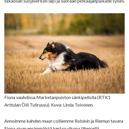
takaosan suojaverkon läpi ja suoraan pelkääjänpaikalle syliini.
Fiona vauhdissa Marketanpuiston sänkipellolla (RTK1
Arttulan Öili Tuliruusu). Kuva: Linda Toivonen.
Annoimme kahden muun colliemme Robinin ja Riemun tavata
Fiona aivan ensimmäistä kertaa ulkona läheisellä