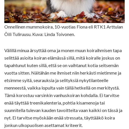
Onnellinen mummokoira, 10-vuotias Fiona eli RTK1 Arttulan
Öili Tuliruusu. Kuva: Linda Toivonen.
Välillä minua ärsyttää oma ja monen muun koiraihmisen tapa
selittää asioita koiran elämässä sillä, mitä koiralle joskus on
tapahtunut kuten sillä, että se on vaihtanut kotia seitsemän
vuotta sitten. Näitähän me ihmiset niin herkästi mietimme ja
etsimme syitä, seurauksia ja selityksiä nykytilanteelle
menneestä, vaikka lopulta vain tällä hetkellä on merkitystä.
Tämä korostuu varsinkin vanhuskoiran kohdalla. Ei tarvitse
enää täyttää treenikalenteria, pohtia kisamenoja tai
suunnitella tulevan kauden tavoitteita vaan kaikki on tässä ja
nyt. Ei tarvitse myöskään enää stressata, täyttääkö koira
jonkun ulkopuolisen asettamat kriteerit.