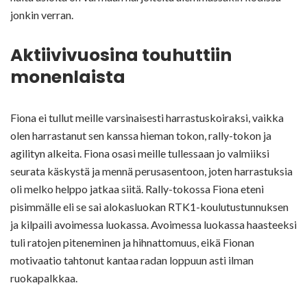
jonkin verran.
Aktiivivuosina touhuttiin
monenlaista
Fiona ei tullut meille varsinaisesti harrastuskoiraksi, vaikka
olen harrastanut sen kanssa hieman tokon, rally-tokon ja
agilityn alkeita. Fiona osasi meille tullessaan jo valmiiksi
seurata käskystä ja mennä perusasentoon, joten harrastuksia
oli melko helppo jatkaa siitä. Rally-tokossa Fiona eteni
pisimmälle eli se sai alokasluokan RTK1-koulutustunnuksen
ja kilpaili avoimessa luokassa. Avoimessa luokassa haasteeksi
tuli ratojen piteneminen ja hihnattomuus, eikä Fionan
motivaatio tahtonut kantaa radan loppuun asti ilman
ruokapalkkaa.