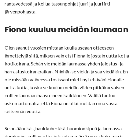
rantavedessä ja kellua tassunpohjat juuri ja juuri irti
järvenpohjasta.
Fiona kuuluu meidän laumaan
Olen saanut vuosien mittaan kuulla useaan otteeseen
ihmettelyjä siitä, miksen vain etsi Fionalle jostain uutta kotia
kotikoirana. Sehän vie meidän laumassa yhden jalostus- ja
harrastuskoiran paikan. Niinhän se viekin ja saa viedäkin. En
ole missään vaiheessa tosissani miettinyt etsiväni Fionalle
uutta kotia, koska se kuuluu meidän viiden pitkäkarvaisen
collien laumaan haasteineen kaikkineen. Välillä tuntuu
uskomattomalta, että Fiona on ollut meidän oma vasta
seitsemän vuotta.
Se on äänekäs, haukkuherkkä, huomionkipeä ja laumassa
dominoiva collienarttu, joka ei ymmärrä omaa kokoaan ja