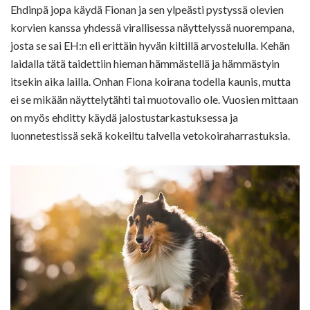
Ehdinpä jopa käydä Fionan ja sen ylpeästi pystyssä olevien
korvien kanssa yhdessä virallisessa näyttelyssä nuorempana,
josta se sai EH:n eli erittäin hyvän kiltillä arvostelulla. Kehän
laidalla tätä taidettiin hieman hämmästellä ja hämmästyin
itsekin aika lailla. Onhan Fiona koirana todella kaunis, mutta
ei se mikään näyttelytähti tai muotovalio ole. Vuosien mittaan
on myös ehditty käydä jalostustarkastuksessa ja
luonnetestissä sekä kokeiltu talvella vetokoiraharrastuksia.