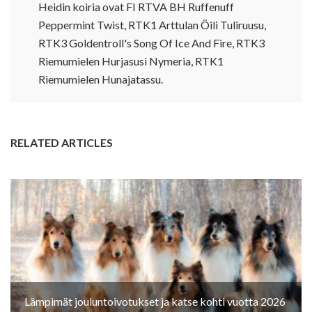
Heidin koiria ovat FI RTVA BH Ruffenuff
Peppermint Twist, RTK1 Arttulan Öili Tuliruusu,
RTK3 Goldentroll's Song Of Ice And Fire, RTK3
Riemumielen Hurjasusi Nymeria, RTK1
Riemumielen Hunajatassu.
RELATED ARTICLES
Lämpimät jouluntoivotukset ja katse kohti vuotta 2026