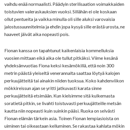
vaihdu enää normaalisti. Päädyin sterilisaation voimakkaiden
toistuvien valeraskauksien vuoksi. Sillähän ei ole koskaan
ollut pentueita ja vaikka minulla oli sille aluksi varovaisia
jalostussuunnitelmia ja ehdin jopa kysyä sille erästä urosta, ne
haaveet jäivät aika nopeasti pois.
Fionan kanssa on tapahtunut kaikenlaisia kommelluksia
vuosien mittaan eikä aika ole tullut pitkäksi. Viime kesänä
yhdeksänvuotias Fiona keksi kesämökillä, että noin 300
metrin päästä yleiseltä venerannalta saattaa löytyä kalojen
perkuujätteitä tai ainakin niiden tuoksua. Koko kahdenviikon
mökkireissun ajan se yritti jatkuvasti karata sinne
perkuujätteitä etsimään. Kun kielsimme sitä kulkemasta
soratietä pitkin, se livahti toistuvasti perkuujätteille metsän
kautta niin nopeasti kuin suinkin pääsi. Ruoka on selvästi
Fionan elämän tärkein asia. Toinen Fionan lempiasioista on
uiminen tai oikeastaan kelluminen. Se rakastaa kahlata mökin