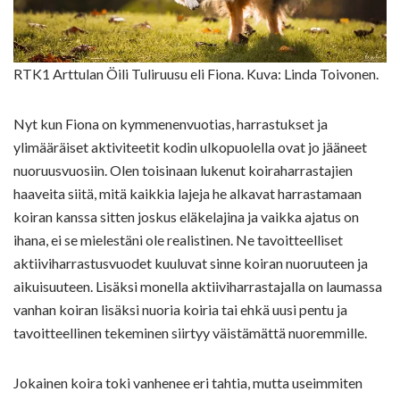
RTK1 Arttulan Öili Tuliruusu eli Fiona. Kuva: Linda Toivonen.
Nyt kun Fiona on kymmenenvuotias, harrastukset ja
ylimääräiset aktiviteetit kodin ulkopuolella ovat jo jääneet
nuoruusvuosiin. Olen toisinaan lukenut koiraharrastajien
haaveita siitä, mitä kaikkia lajeja he alkavat harrastamaan
koiran kanssa sitten joskus eläkelajina ja vaikka ajatus on
ihana, ei se mielestäni ole realistinen. Ne tavoitteelliset
aktiiviharrastusvuodet kuuluvat sinne koiran nuoruuteen ja
aikuisuuteen. Lisäksi monella aktiiviharrastajalla on laumassa
vanhan koiran lisäksi nuoria koiria tai ehkä uusi pentu ja
tavoitteellinen tekeminen siirtyy väistämättä nuoremmille.
Jokainen koira toki vanhenee eri tahtia, mutta useimmiten