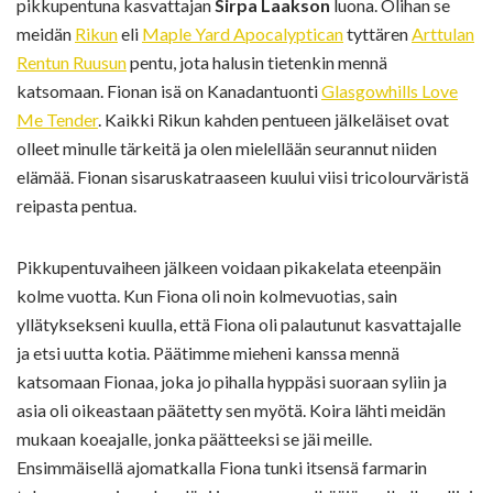
pikkupentuna kasvattajan
Sirpa Laakson
luona. Olihan se
meidän
Rikun
eli
Maple Yard Apocalyptican
tyttären
Arttulan
Rentun Ruusun
pentu, jota halusin tietenkin mennä
katsomaan. Fionan isä on Kanadantuonti
Glasgowhills Love
Me Tender
. Kaikki Rikun kahden pentueen jälkeläiset ovat
olleet minulle tärkeitä ja olen mielellään seurannut niiden
elämää. Fionan sisaruskatraaseen kuului viisi tricolourväristä
reipasta pentua.
Pikkupentuvaiheen jälkeen voidaan pikakelata eteenpäin
kolme vuotta. Kun Fiona oli noin kolmevuotias, sain
yllätyksekseni kuulla, että Fiona oli palautunut kasvattajalle
ja etsi uutta kotia. Päätimme mieheni kanssa mennä
katsomaan Fionaa, joka jo pihalla hyppäsi suoraan syliin ja
asia oli oikeastaan päätetty sen myötä. Koira lähti meidän
mukaan koeajalle, jonka päätteeksi se jäi meille.
Ensimmäisellä ajomatkalla Fiona tunki itsensä farmarin