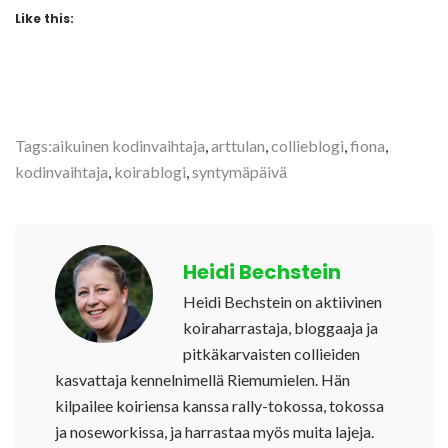
Like this:
Tags:
aikuinen kodinvaihtaja
,
arttulan
,
collieblogi
,
fiona
,
kodinvaihtaja
,
koirablogi
,
syntymäpäivä
Heidi Bechstein
Heidi Bechstein on aktiivinen
koiraharrastaja, bloggaaja ja
pitkäkarvaisten collieiden
kasvattaja kennelnimellä Riemumielen. Hän
kilpailee koiriensa kanssa rally-tokossa, tokossa
ja noseworkissa, ja harrastaa myös muita lajeja.