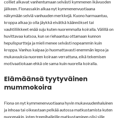
colliet alkavat vanhentumaan selvästi kymmenen ikävuoden
jälkeen. Fionassakin alkaa nyt kymmenenvuotiaana
näkymään selviä vanhuuden merkkejä. Kuono harmaantuu,
kroppa alkaa jo olla jäykkä eivätkä käännökset tai
vauhtiliikkeet enää suju kuten nuoremmalla koiralla. Välillä on
huvittavaa katsoa, kun se riehaantuu ottamaan kunnon
hepulispurtteja ja mieli menee selvästi nopeammin kuin
kroppa. Vanhus kaipaa jo huomattavasti enemmän lepoa ja
mukavuuksia nuoreen koiraan verrattuna, eikä tekemisen
motivaatiokaan ehkä ole sama kuin nuorella koiralla.
Elämäänsä tyytyväinen
mummokoira
Fiona on nyt kymmenenvuotiaana hyvin mukavuudenhaluinen
ja inhoaa tai oikeastaan pelkää autossa matkustamista kuten
nuorenakin, joten treenihalleille matkustaminen olisi sille