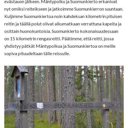
evästauon jälkeen. Mäntypolku ja Suomunkierto erkanivat
nyt omiksi reiteikseen ja jatkoimme Suomunkierron suuntaan.
Kuljimme Suomunkiertoa noin kahdeksan kilometrin pituisen
reitin ja täällä polut olivat alkumatkaan verrattuna kapeita ja
osittain huonokuntoisia. Suomunkierto kokonaisuudessaan
on 15 kilometrin rengasreitti. Päätimme, että reitti, jossa
yhdistyy pätkät Mäntypolkua ja Suomunkiertoa on meille
sopiva pituudeltaan tälle reissulle.