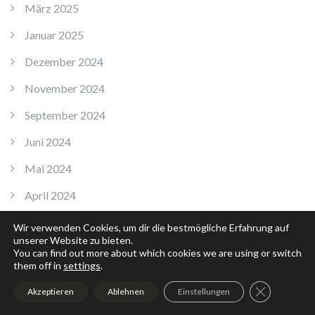
März 2025
Januar 2025
Dezember 2024
November 2024
September 2024
Juni 2024
Mai 2024
April 2024
Februar 2024
Wir verwenden Cookies, um dir die bestmögliche Erfahrung auf
unserer Website zu bieten.
Januar 2024
You can find out more about which cookies we are using or switch
them off in
settings
.
Dezember 2023
GDPR Cookie
Akzeptieren
Ablehnen
Einstellungen
Juni 2023