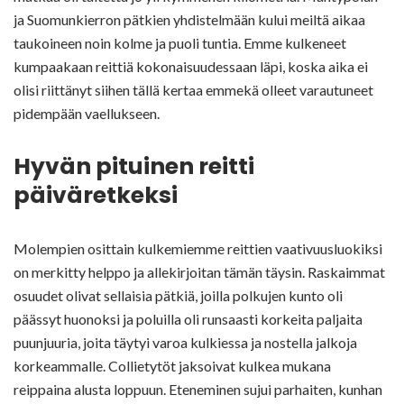
ja Suomunkierron pätkien yhdistelmään kului meiltä aikaa
taukoineen noin kolme ja puoli tuntia. Emme kulkeneet
kumpaakaan reittiä kokonaisuudessaan läpi, koska aika ei
olisi riittänyt siihen tällä kertaa emmekä olleet varautuneet
pidempään vaellukseen.
Hyvän pituinen reitti
päiväretkeksi
Molempien osittain kulkemiemme reittien vaativuusluokiksi
on merkitty helppo ja allekirjoitan tämän täysin. Raskaimmat
osuudet olivat sellaisia pätkiä, joilla polkujen kunto oli
päässyt huonoksi ja poluilla oli runsaasti korkeita paljaita
puunjuuria, joita täytyi varoa kulkiessa ja nostella jalkoja
korkeammalle. Collietytöt jaksoivat kulkea mukana
reippaina alusta loppuun. Eteneminen sujui parhaiten, kunhan