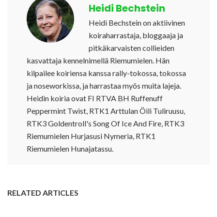
Heidi Bechstein
Heidi Bechstein on aktiivinen
koiraharrastaja, bloggaaja ja
pitkäkarvaisten collieiden
kasvattaja kennelnimellä Riemumielen. Hän
kilpailee koiriensa kanssa rally-tokossa, tokossa
ja noseworkissa, ja harrastaa myös muita lajeja.
Heidin koiria ovat FI RTVA BH Ruffenuff
Peppermint Twist, RTK1 Arttulan Öili Tuliruusu,
RTK3 Goldentroll's Song Of Ice And Fire, RTK3
Riemumielen Hurjasusi Nymeria, RTK1
Riemumielen Hunajatassu.
RELATED ARTICLES