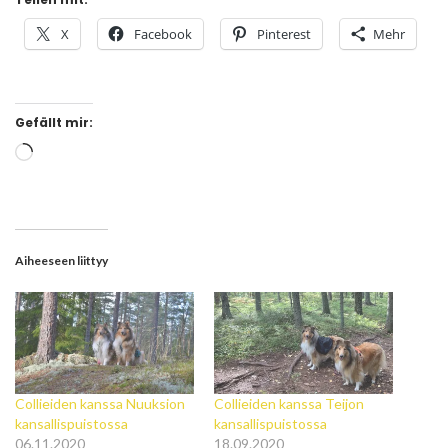
X
Facebook
Pinterest
Mehr
Gefällt mir:
Wird
geladen …
Aiheeseen liittyy
Collieiden kanssa Nuuksion
Collieiden kanssa Teijon
kansallispuistossa
kansallispuistossa
06.11.2020
18.09.2020