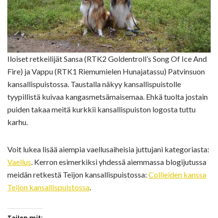
Iloiset retkeilijät Sansa (RTK2 Goldentroll’s Song Of Ice And
Fire) ja Vappu (RTK1 Riemumielen Hunajatassu) Patvinsuon
kansallispuistossa. Taustalla näkyy kansallispuistolle
tyypillistä kuivaa kangasmetsämaisemaa. Ehkä tuolta jostain
puiden takaa meitä kurkkii kansallispuiston logosta tuttu
karhu.
Voit lukea lisää aiempia vaellusaiheisia juttujani kategoriasta:
Vaellus
. Kerron esimerkiksi yhdessä aiemmassa blogijutussa
meidän retkestä Teijon kansallispuistossa:
Collieiden kanssa
Teijon kansallispuistossa
.
Teilen mit: