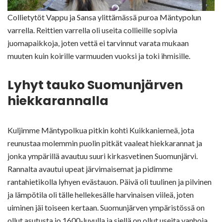
Collietytöt Vappu ja Sansa ylittämässä puroa Mäntypolun
varrella. Reittien varrella oli useita collieille sopivia
juomapaikkoja, joten vettä ei tarvinnut varata mukaan
muuten kuin koirille varmuuden vuoksi ja toki ihmisille.
Lyhyt tauko Suomunjärven
hiekkarannalla
Kuljimme Mäntypolkua pitkin kohti Kuikkaniemeä, jota
reunustaa molemmin puolin pitkät vaaleat hiekkarannat ja
jonka ympärillä avautuu suuri kirkasvetinen Suomunjärvi.
Rannalta avautui upeat järvimaisemat ja pidimme
rantahietikolla lyhyen evästauon. Päivä oli tuulinen ja pilvinen
ja lämpötila oli tälle hellekesälle harvinaisen viileä, joten
uiminen jäi toiseen kertaan. Suomunjärven ympäristössä on
ollut asutusta jo 1600-luvulla ja siellä on ollut useita vanhoja