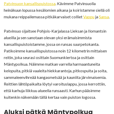
Patvinsuon kansallispuistossa
. Kävimme Patvinsuolla
heinäkuun lopussa kesälomien aikana ja koiristamme siellä oli
mukana reippailemassa pitkäkarvaiset colliet
Vappu
ja
Sansa
.
Patvinsuo sijaitsee Pohjois-Karjalassa Lieksan ja Ilomantsin
alueilla ja sen sanotaan olevan yksi erämaisimmista
kansallispuistoistamme, jossa on runsas suurpetokanta.
Patikoimme kansallispuistossa noin 12 kilometrin mittaisen
reitin, joka seurasi osittain Suomunkiertoa ja osittain
Mäntypolkua. Näimme matkan varrella harmaantuneita
kelopuita, pitkiä vaaleita hiekkarantoja, pitkospuita ja soita,
sammaleenvihreää kangasmetsää ja kauniita järvimaisemia.
Reittien lähtöpaikalta löytyi varoituslappu, jossa kerrottiin,
että karhuja liikkuu alueella runsaasti. Karhun pääsimme
kuitenkin näkemään tällä kertaa vain puiston logossa.
Aluksi pätkä Mäntypolkua