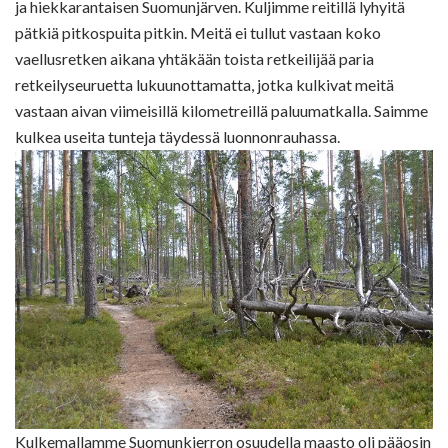
ja hiekkarantaisen Suomunjärven. Kuljimme reitillä lyhyitä
pätkiä pitkospuita pitkin. Meitä ei tullut vastaan koko
vaellusretken aikana yhtäkään toista retkeilijää paria
retkeilyseuruetta lukuunottamatta, jotka kulkivat meitä
vastaan aivan viimeisillä kilometreillä paluumatkalla. Saimme
kulkea useita tunteja täydessä luonnonrauhassa.
Kulkemallamme Suomunkierron osuudella maasto oli pääosin