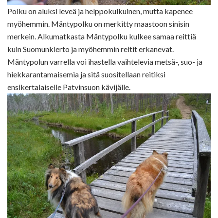
Polku on aluksi leveä ja helppokulkuinen, mutta kapenee
myöhemmin. Mäntypolku on merkitty maastoon sinisin
merkein. Alkumatkasta Mäntypolku kulkee samaa reittiä
kuin Suomunkierto ja myöhemmin reitit erkanevat.
Mäntypolun varrella voi ihastella vaihtelevia metsä-, suo- ja
hiekkarantamaisemia ja sitä suositellaan reitiksi
ensikertalaiselle Patvinsuon kävijälle.