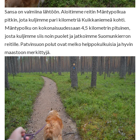
Sansa on valmiina lähtöön. Aloitimme reitin Mäntypolkua
pitkin, jota kuljimme pari kilometriä Kuikkaniemeä kohti.
Mäntypolku on kokonaisuudessaan 4,5 kilometrin pituinen,
josta kuljimme siis noin puolet ja jatkoimme Suomunkierron
reitille. Patvinsuon polut ovat melko helppokulkuisia ja hyvin
maastoon merkittyjä.