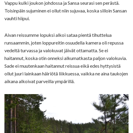
Vappu kulki joukon johdossa ja Sansa seurasi sen perästä.
Toisinpäin sujuminen ei ollut niin sujuvaa, koska silloin Sansan
vauhti hiipui.
Aivan reissumme lopuksi alkoi sataa pientä tihuttelua
runsaammin, joten loppureitin osuudella kamera oli repussa
vedeltä turvassa ja valokuvat jäivät ottamatta. Se ei
haitannut, koska otin onneksi alkumatkasta paljon valokuvia.
Sade ei muutenkaan haitannut reissua eikä edes hyttysistä
ollut juuri lainkaan häiriötä liikkuessa, vaikka ne aina taukojen
aikana alkoivat parveilla ympärillä.