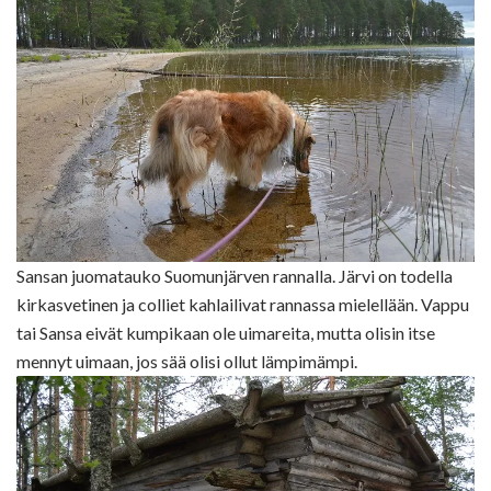
Sansan juomatauko Suomunjärven rannalla. Järvi on todella
kirkasvetinen ja colliet kahlailivat rannassa mielellään. Vappu
tai Sansa eivät kumpikaan ole uimareita, mutta olisin itse
mennyt uimaan, jos sää olisi ollut lämpimämpi.