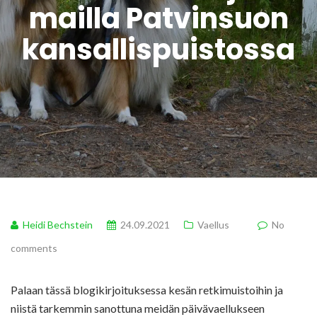
mailla Patvinsuon
kansallispuistossa
Heidi Bechstein
24.09.2021
Vaellus
No
comments
Palaan tässä blogikirjoituksessa kesän retkimuistoihin ja
niistä tarkemmin sanottuna meidän päivävaellukseen