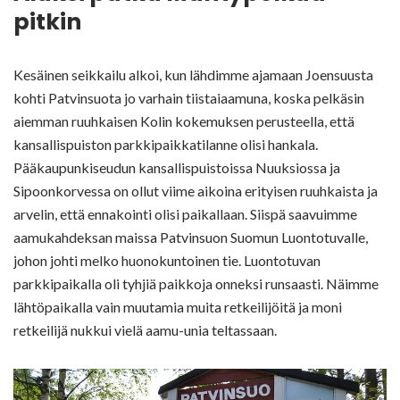
pitkin
Kesäinen seikkailu alkoi, kun lähdimme ajamaan Joensuusta
kohti Patvinsuota jo varhain tiistaiaamuna, koska pelkäsin
aiemman ruuhkaisen Kolin kokemuksen perusteella, että
kansallispuiston parkkipaikkatilanne olisi hankala.
Pääkaupunkiseudun kansallispuistoissa Nuuksiossa ja
Sipoonkorvessa on ollut viime aikoina erityisen ruuhkaista ja
arvelin, että ennakointi olisi paikallaan. Siispä saavuimme
aamukahdeksan maissa Patvinsuon Suomun Luontotuvalle,
johon johti melko huonokuntoinen tie. Luontotuvan
parkkipaikalla oli tyhjiä paikkoja onneksi runsaasti. Näimme
lähtöpaikalla vain muutamia muita retkeilijöitä ja moni
retkeilijä nukkui vielä aamu-unia teltassaan.