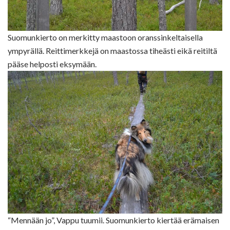
Suomunkierto on merkitty maastoon oranssinkeltaisella
ympyrällä. Reittimerkkejä on maastossa tiheästi eikä reitiltä
pääse helposti eksymään.
“Mennään jo”, Vappu tuumii. Suomunkierto kiertää erämaisen