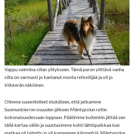
Vappu valmiina sillan ylitykseen. Tämä puron ylittävä vanha
silta on varmasti jo kantanut monta retkeilijää ja oli jo
kiikkerän näköinen.
Olimme suunnitelleet etukäteen, että jatkamme
Suomunkierron osuuden jälkeen Mäntypolun reitin
kokonaisuudessaan loppuun. Päätimme kuitenkin jättää sen
tällä kertaa väliin ja suuntasimme kohti lähtöpaikkaa kun
matkaa oli taitettu jo yli kymmenen kilometriä. Mäntypolun