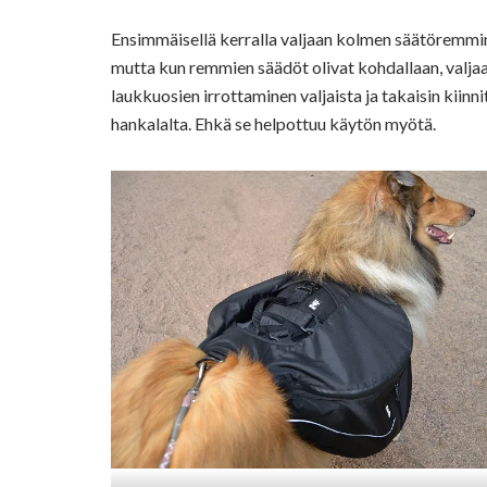
Ensimmäisellä kerralla valjaan kolmen säätöremmin 
mutta kun remmien säädöt olivat kohdallaan, valjaat 
laukkuosien irrottaminen valjaista ja takaisin kiinni
hankalalta. Ehkä se helpottuu käytön myötä.