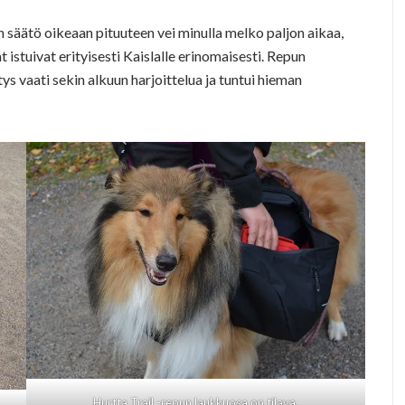
säätö oikeaan pituuteen vei minulla melko paljon aikaa,
istuivat erityisesti Kaislalle erinomaisesti. Repun
tys vaati sekin alkuun harjoittelua ja tuntui hieman
Hurtta Trail -repun laukkuosa on tilava.