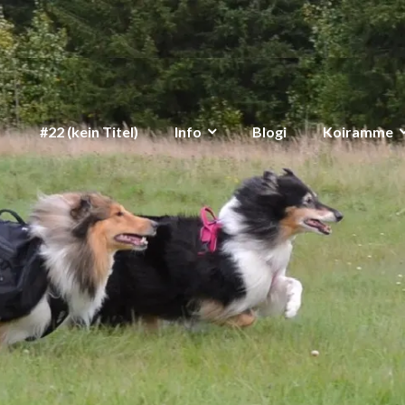
#22 (kein Titel)
Info
Blogi
Koiramme