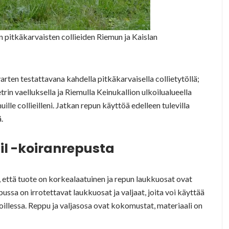
en pitkäkarvaisten collieiden Riemun ja Kaislan
varten testattavana kahdella pitkäkarvaisella collietytöllä;
rin vaelluksella ja Riemulla Keinukallion ulkoilualueella
ille collieilleni. Jatkan repun käyttöä edelleen tulevilla
.
il -koiranrepusta
 että tuote on korkealaatuinen ja repun laukkuosat ovat
pussa on irrotettavat laukkuosat ja valjaat, joita voi käyttää
oillessa. Reppu ja valjasosa ovat kokomustat, materiaali on