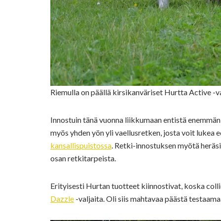
Riemulla on päällä kirsikanväriset Hurtta Active -va
Innostuin tänä vuonna liikkumaan entistä enemmän 
myös yhden yön yli vaellusretken, josta voit lukea 
kansallispuistossa
. Retki-innostuksen myötä heräsi 
osan retkitarpeista.
Erityisesti Hurtan tuotteet kiinnostivat, koska coll
Dazzle
-valjaita. Oli siis mahtavaa päästä testaam