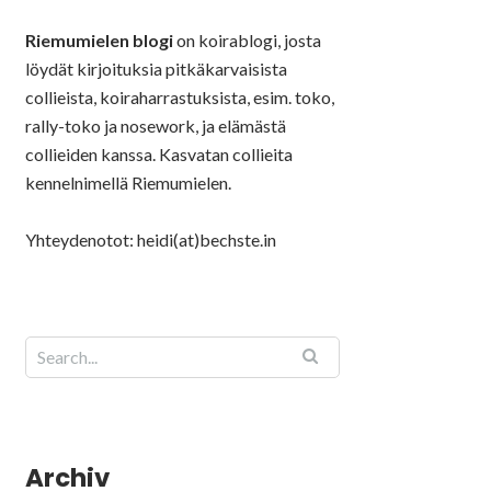
Riemumielen blogi
on koirablogi, josta
löydät kirjoituksia pitkäkarvaisista
collieista, koiraharrastuksista, esim. toko,
rally-toko ja nosework, ja elämästä
collieiden kanssa. Kasvatan collieita
kennelnimellä Riemumielen.
Yhteydenotot: heidi(at)bechste.in
Archiv