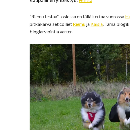
Kaupallinen yhteistyö:
Hurtta
“Riemu testaa” -osiossa on tällä kertaa vuorossa
Hu
pitkäkarvaiset colliet
Riemu
ja
Kaisla
. Tämä blogiki
blogiarviointia varten.