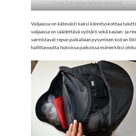
Hurtta Trail -valjaat Kaislalla täytettynä.
Valjaassa on kätevästi kaksi kiinnityskohtaa talutt
valjaassa on säädettävä vyötärö sekä kaulan- ja rin
varmistavat repun paikallaan pysymisen koiran liik
hallittavuutta tiukoissa paikoissa esimerkiksi ohitu