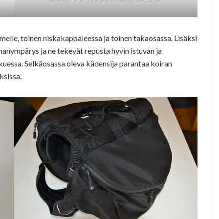
imelle, toinen niskakappaleessa ja toinen takaosassa. Lisäksi
nanympärys ja ne tekevät repusta hyvin istuvan ja
kuessa. Selkäosassa oleva kädensija parantaa koiran
ksissa.