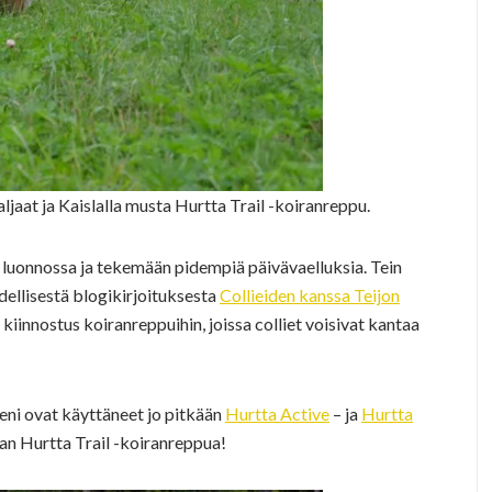
ljaat ja Kaislalla musta Hurtta Trail -koiranreppu.
luonnossa ja tekemään pidempiä päivävaelluksia. Tein
edellisestä blogikirjoituksesta
Collieiden kanssa Teijon
kiinnostus koiranreppuihin, joissa colliet voisivat kantaa
ieni ovat käyttäneet jo pitkään
Hurtta Active
– ja
Hurtta
aan Hurtta Trail -koiranreppua!