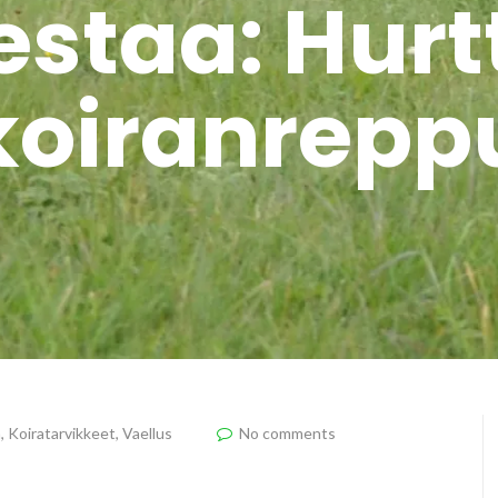
staa: Hurtt
koiranrepp
a
,
Koiratarvikkeet
,
Vaellus
No comments