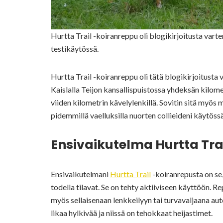
Hurtta Trail -koiranreppu oli blogikirjoitusta vart
testikäytössä.
Hurtta Trail -koiranreppu oli tätä blogikirjoitusta 
Kaislalla Teijon kansallispuistossa yhdeksän kilomet
viiden kilometrin kävelylenkillä. Sovitin sitä myös mu
pidemmillä vaelluksilla nuorten collieideni käytössä
Ensivaikutelma Hurtta Tra
Ensivaikutelmani
Hurtta Trail
-koiranrepusta on se,
todella tilavat. Se on tehty aktiiviseen käyttöön. Re
myös sellaisenaan lenkkeilyyn tai turvavaljaana aut
likaa hylkivää ja niissä on tehokkaat heijastimet.