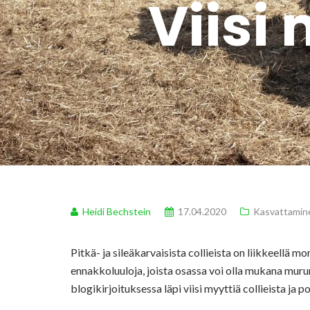
Viisi 
Heidi Bechstein
17.04.2020
Kasvattamin
Pitkä- ja sileäkarvaisista collieista on liikkeellä m
ennakkoluuloja, joista osassa voi olla mukana murune
blogikirjoituksessa läpi viisi myyttiä collieista ja p