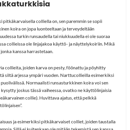
iukkaturkkisia
 pitkäkarvaisella colliella on, sen paremmin se sopii
inen koira on jopa luonteeltaan ja terveydeltään
udessa turkin runsaudella tai niukkuudella ei ole suoraa
sa collieissa ole linjajakoa käyttö- ja näyttelykoiriin. Mikä
, jonka kanssa harrastetaan.
 collieita, joiden karva on pesty, föönattu ja pöyhitty
äytä siltä arjessa ympäri vuoden. Narttucollieilla esimerkiksi
puolivälissä. Normaalisti runsasturkkinen koira voi sen
n kysytty joskus tässä vaiheessa, ovatko ne käyttölinjaisia
sileäkarvainen collie). Huvittava ajatus, että pelkkä
ölinjaisen”.
suus ja esimerkiksi pitkäkarvaiset colliet, joiden taustalla
sempia. Sillä ei kuitenkaan ole mitään tekemistä sen kanssa,