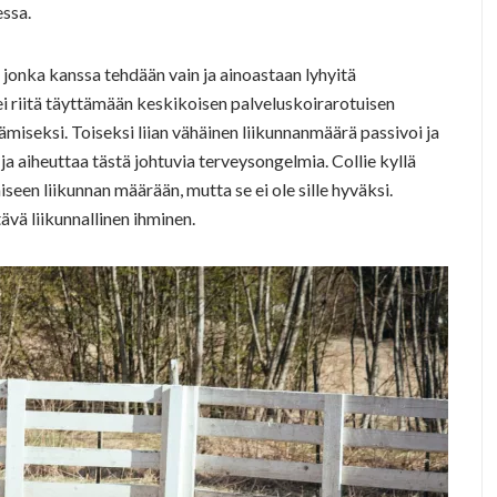
essa.
si, jonka kanssa tehdään vain ja ainoastaan lyhyitä
ei riitä täyttämään keskikoisen palveluskoirarotuisen
miseksi. Toiseksi liian vähäinen liikunnanmäärä passivoi ja
ja aiheuttaa tästä johtuvia terveysongelmia. Collie kyllä
seen liikunnan määrään, mutta se ei ole sille hyväksi.
ävä liikunnallinen ihminen.