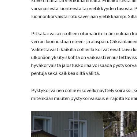
kovemmalta tai vietikkäämmältä. Erinäköisestä ilm
varsinaisesta luonteesta tai vietikkyyden tasosta. P
luonnonkorvaista rotukaveriaan vietikkäämpi. Sillä 
Pitkäkarvaisen collien rotumääritelmän mukaan ko
verran luonnostaan eteen- ja alaspäin. Oikeanlaine
Valitettavasti kaikilla collieilla korvat eivät taiv
ulkonäön yksityiskohta on vaikeasti ennustettavissa
hyväkorvaista jalostuskoiraa voi saada pystykorva
pentuja sekä kaikkea siltä väliltä.
Pystykorvainen collie ei sovellu näyttelykoiraksi, 
mitenkään muuten pystykorvaisuus ei rajoita koira