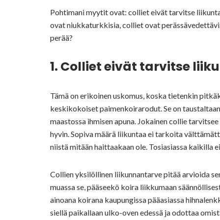
Pohtimani myytit ovat: colliet eivät tarvitse liikun
ovat niukkaturkkisia, colliet ovat perässävedettäviä
perää?
1. Colliet eivät tarvitse lii
Tämä on erikoinen uskomus, koska tietenkin pitkäka
keskikokoiset paimenkoirarodut. Se on taustaltaan 
maastossa ihmisen apuna. Jokainen collie tarvitsee 
hyvin. Sopiva määrä liikuntaa ei tarkoita välttämätt
niistä mitään haittaakaan ole. Tosiasiassa kaikilla 
Collien yksilöllinen liikunnantarve pitää arvioida 
muassa se, pääseekö koira liikkumaan säännöllises
ainoana koirana kaupungissa pääasiassa hihnalenkkeil
siellä paikallaan ulko-oven edessä ja odottaa omis