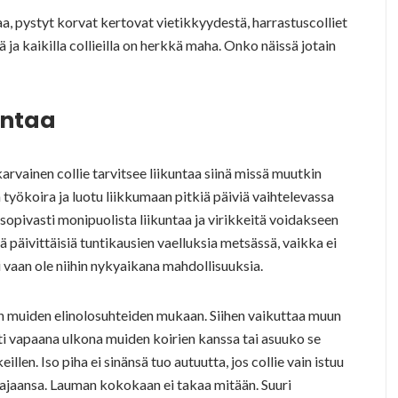
taa, pystyt korvat kertovat vietikkyydestä, harrastuscolliet
 ja kaikilla collieilla on herkkä maha. Onko näissä jotain
kuntaa
rvainen collie tarvitsee liikuntaa siinä missä muutkin
työkoira ja luotu liikkumaan pitkiä päiviä vaihtelevassa
sopivasti monipuolista liikuntaa ja virikkeitä voidakseen
ä päivittäisiä tuntikausien vaelluksia metsässä, vaikka ei
ei vaan ole niihin nykyaikana mahdollisuuksia.
sen muiden elinolosuhteiden mukaan. Siihen vaikuttaa muun
ti vapaana ulkona muiden koirien kanssa tai asuuko se
len. Iso piha ei sinänsä tuo autuutta, jos collie vain istuu
tajaansa. Lauman kokokaan ei takaa mitään. Suuri