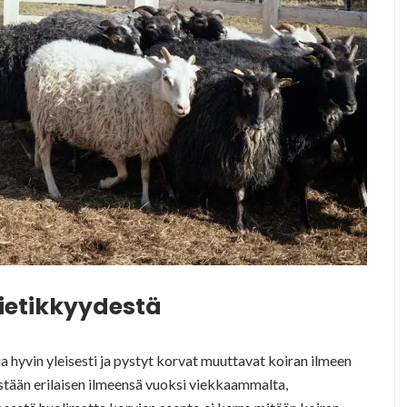
vietikkyydestä
a hyvin yleisesti ja pystyt korvat muuttavat koiran ilmeen
ästään erilaisen ilmeensä vuoksi viekkaammalta,