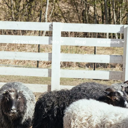
#22 (no title)
Info
Blogi
Koiramme