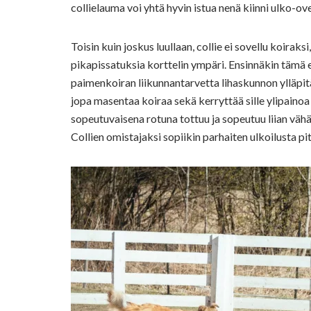
collielauma voi yhtä hyvin istua nenä kiinni ulko-ov
Toisin kuin joskus luullaan, collie ei sovellu koirak
pikapissatuksia korttelin ympäri. Ensinnäkin tämä 
paimenkoiran liikunnantarvetta lihaskunnon ylläpitä
jopa masentaa koiraa sekä kerryttää sille ylipainoa 
sopeutuvaisena rotuna tottuu ja sopeutuu liian vähäi
Collien omistajaksi sopiikin parhaiten ulkoilusta pit