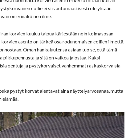
eestä huolimatta korvien asento ei kerro mitään koiran
ystykorvainen collie ei siis automaattisesti ole yhtään
vain on erinäköinen ilme.
iran korvien kuuluu taipua kärjestään noin kolmasosan
n korvien asento on tärkeä osa rodunomaisen collien ilmettä.
u luonnostaan. Oman hankaluutensa asiaan tuo se, että tämä
 pikkupennusta ja sitä on vaikea jalostaa. Kaksi
isia pentuja ja pystykorvaiset vanhemmat raskaskorvaisia
koska pystyt korvat alentavat aina näyttelyarvosanaa, mutta
n elämää.