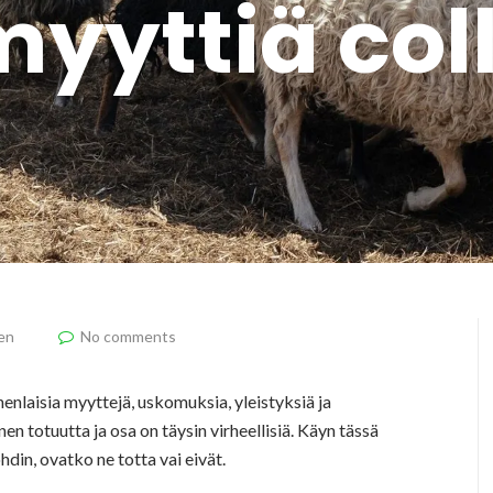
myyttiä col
en
No comments
onenlaisia myyttejä, uskomuksia, yleistyksiä ja
n totuutta ja osa on täysin virheellisiä. Käyn tässä
ohdin, ovatko ne totta vai eivät.