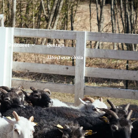
Pentueet
Pentuja
Jalostusuroksia