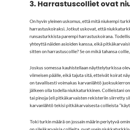
3. Harrastuscolliet ovat n
On hyvin yleinen uskomus, että mitä niukempi turkki
harrastuskoiraksi. Jotkut uskovat, että niukkaturkk
runsasturkkista parempi harrastuskoirana. Todellisu
yhteyttä näiden asioiden kanssa, eikä pitkäkarvaisis
sitten on harrastuscollie? Se on mikä tahansa collie
Joskus somessa kauhistellaan näyttelyturkissa olevia
viimeisen päälle, eikä tajuta sitä, etteivät koirat n
on tavallisesti voimakas karvanlähtö juoksukierron 
jälkeen olla todella niukkaturkkinen. Collieistani o
tai pinoja (eli pitkäkarvaisten rekisteriin siirretty 
karvanlähtö tekisi pitkäkarvaisesta collieista “käytt
Toki turkin määrä on jossain määrin periytyvä ominai
on sileäkarvaisia collieita, ovat usein niukkaturkki