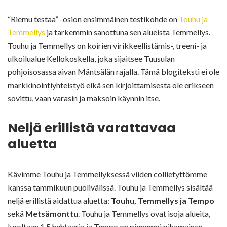
“Riemu testaa” -osion ensimmäinen testikohde on
Touhu ja
Temmellys
ja tarkemmin sanottuna sen alueista Temmellys.
Touhu ja Temmellys on koirien virikkeellistämis-, treeni- ja
ulkoilualue Kellokoskella, joka sijaitsee Tuusulan
pohjoisosassa aivan Mäntsälän rajalla. Tämä blogiteksti ei ole
markkinointiyhteistyö eikä sen kirjoittamisesta ole erikseen
sovittu, vaan varasin ja maksoin käynnin itse.
Neljä erillistä varattavaa
aluetta
Kävimme Touhu ja Temmellyksessä viiden collietyttömme
kanssa tammikuun puolivälissä. Touhu ja Temmellys sisältää
neljä erillistä aidattua aluetta:
Touhu, Temmellys ja Tempo
sekä
Metsämonttu
. Touhu ja Temmellys ovat isoja alueita,
kooltaan 1,5 hehtaaria ja Tempo on pienempi pihamainen