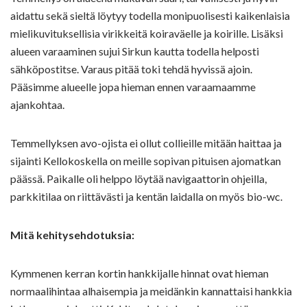
aidattu sekä sieltä löytyy todella monipuolisesti kaikenlaisia
mielikuvituksellisia virikkeitä koiraväelle ja koirille. Lisäksi
alueen varaaminen sujui Sirkun kautta todella helposti
sähköpostitse. Varaus pitää toki tehdä hyvissä ajoin.
Pääsimme alueelle jopa hieman ennen varaamaamme
ajankohtaa.
Temmellyksen avo-ojista ei ollut collieille mitään haittaa ja
sijainti Kellokoskella on meille sopivan pituisen ajomatkan
päässä. Paikalle oli helppo löytää navigaattorin ohjeilla,
parkkitilaa on riittävästi ja kentän laidalla on myös bio-wc.
Mitä kehitysehdotuksia:
Kymmenen kerran kortin hankkijalle hinnat ovat hieman
normaalihintaa alhaisempia ja meidänkin kannattaisi hankkia