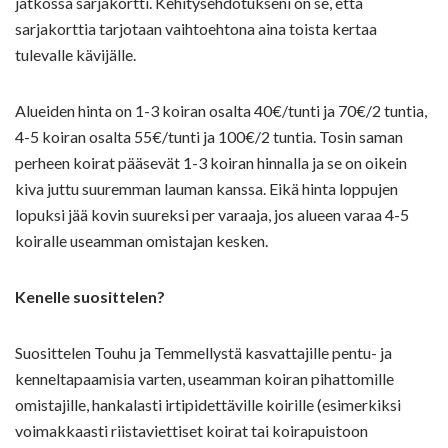
jatkossa sarjakortti. Kehitysehdotukseni on se, että
sarjakorttia tarjotaan vaihtoehtona aina toista kertaa
tulevalle kävijälle.
Alueiden hinta on 1-3 koiran osalta 40€/tunti ja 70€/2 tuntia,
4-5 koiran osalta 55€/tunti ja 100€/2 tuntia. Tosin saman
perheen koirat pääsevät 1-3 koiran hinnalla ja se on oikein
kiva juttu suuremman lauman kanssa. Eikä hinta loppujen
lopuksi jää kovin suureksi per varaaja, jos alueen varaa 4-5
koiralle useamman omistajan kesken.
Kenelle suosittelen?
Suosittelen Touhu ja Temmellystä kasvattajille pentu- ja
kenneltapaamisia varten, useamman koiran pihattomille
omistajille, hankalasti irtipidettäville koirille (esimerkiksi
voimakkaasti riistaviettiset koirat tai koirapuistoon