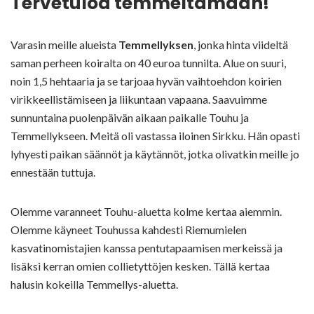
Tervetuloa temmeltämään!
Varasin meille alueista
Temmellyksen
, jonka hinta viideltä
saman perheen koiralta on 40 euroa tunnilta. Alue on suuri,
noin 1,5 hehtaaria ja se tarjoaa hyvän vaihtoehdon koirien
virikkeellistämiseen ja liikuntaan vapaana. Saavuimme
sunnuntaina puolenpäivän aikaan paikalle Touhu ja
Temmellykseen. Meitä oli vastassa iloinen Sirkku. Hän opasti
lyhyesti paikan säännöt ja käytännöt, jotka olivatkin meille jo
ennestään tuttuja.
Olemme varanneet Touhu-aluetta kolme kertaa aiemmin.
Olemme käyneet Touhussa kahdesti Riemumielen
kasvatinomistajien kanssa pentutapaamisen merkeissä ja
lisäksi kerran omien collietyttöjen kesken. Tällä kertaa
halusin kokeilla Temmellys-aluetta.