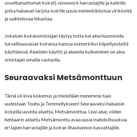
soveltumattomat koirat), nosework harrastajille ja kaikille,
jotka haluavat tarjota koirille uusia mielenkiintoisia virikkeitä
ja vaihtelevaa liikuntaa.
Jokaisen koiranomistajan täytyy totta kai aina huomioida
turvallisuusasiat koiransa kanssa esimerkiksi kiipeilyesteitä
käyttäessä. Alueiden käyttö ja alueella kulkeminen on aina
omistajan omalla vastuulla.
Seuraavaksi Metsämonttuun
Tämä oli kiva kokemus ja mielellään menemme taas
uudestaan Touhu ja Temmellykseen! Seuraavaksi haluaisin
kokeilla uusinta aluetta, Metsämonttua. Uusi alue, viiden
hehtaarin aidattu Metsämonttu avaa uusia mahdollisuuksia
eri lajien harrastajille ja koiran lihaskunnon kasvattajille.