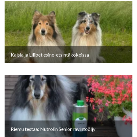
Kaisla ja Lilibet esine-etsintäkokeissa
Riemu testaa: Nutrolin Senior ravintoöljy