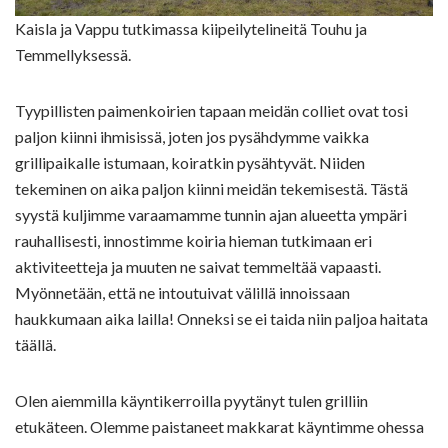
Kaisla ja Vappu tutkimassa kiipeilytelineitä Touhu ja
Temmellyksessä.
Tyypillisten paimenkoirien tapaan meidän colliet ovat tosi
paljon kiinni ihmisissä, joten jos pysähdymme vaikka
grillipaikalle istumaan, koiratkin pysähtyvät. Niiden
tekeminen on aika paljon kiinni meidän tekemisestä. Tästä
syystä kuljimme varaamamme tunnin ajan alueetta ympäri
rauhallisesti, innostimme koiria hieman tutkimaan eri
aktiviteetteja ja muuten ne saivat temmeltää vapaasti.
Myönnetään, että ne intoutuivat välillä innoissaan
haukkumaan aika lailla! Onneksi se ei taida niin paljoa haitata
täällä.
Olen aiemmilla käyntikerroilla pyytänyt tulen grilliin
etukäteen. Olemme paistaneet makkarat käyntimme ohessa