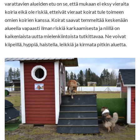
varattavien alueiden etu on se, että mukaan ei eksy vieraita
koiria eikä ole riskiä, etteivät vieraat koirat tule toimeen
omien koirien kanssa. Koirat saavat temmeltää keskenään
alueella vapaasti ilman riskiä karkaamisesta ja niillä on
kaikenlaista uutta mielenkiintoista tutkittavaa. Ne voivat
kiipeillä, hyppiä, haistella, leikkiä ja kirmata pitkin aluetta.