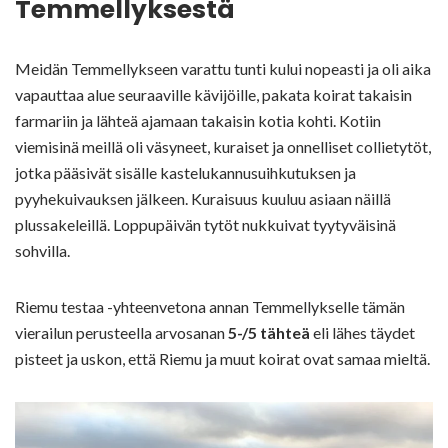
Temmellyksestä
Meidän Temmellykseen varattu tunti kului nopeasti ja oli aika
vapauttaa alue seuraaville kävijöille, pakata koirat takaisin
farmariin ja lähteä ajamaan takaisin kotia kohti. Kotiin
viemisinä meillä oli väsyneet, kuraiset ja onnelliset collietytöt,
jotka pääsivät sisälle kastelukannusuihkutuksen ja
pyyhekuivauksen jälkeen. Kuraisuus kuuluu asiaan näillä
plussakeleillä. Loppupäivän tytöt nukkuivat tyytyväisinä
sohvilla.
Riemu testaa -yhteenvetona annan Temmellykselle tämän
vierailun perusteella arvosanan
5-/5 tähteä
eli lähes täydet
pisteet ja uskon, että Riemu ja muut koirat ovat samaa mieltä.