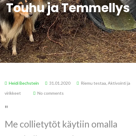
Touhu ja Temmellys
Heidi Bechstein
31.01.2020
Riemu testaa
,
Aktivointi ja
virikkeet
No comments
Me collietytöt käytiin omalla