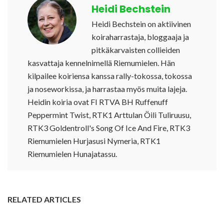
Heidi Bechstein
Heidi Bechstein on aktiivinen
koiraharrastaja, bloggaaja ja
pitkäkarvaisten collieiden
kasvattaja kennelnimellä Riemumielen. Hän
kilpailee koiriensa kanssa rally-tokossa, tokossa
ja noseworkissa, ja harrastaa myös muita lajeja.
Heidin koiria ovat FI RTVA BH Ruffenuff
Peppermint Twist, RTK1 Arttulan Öili Tuliruusu,
RTK3 Goldentroll's Song Of Ice And Fire, RTK3
Riemumielen Hurjasusi Nymeria, RTK1
Riemumielen Hunajatassu.
RELATED ARTICLES