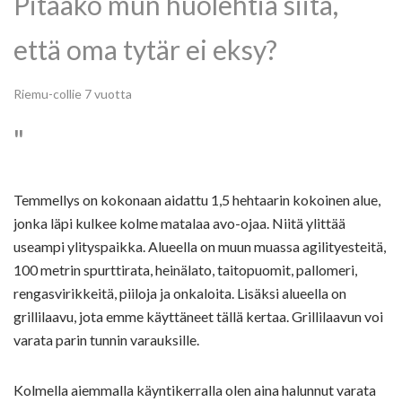
Pitääkö mun huolehtia siitä,
että oma tytär ei eksy?
Riemu-collie 7 vuotta
Temmellys on kokonaan aidattu 1,5 hehtaarin kokoinen alue,
jonka läpi kulkee kolme matalaa avo-ojaa. Niitä ylittää
useampi ylityspaikka. Alueella on muun muassa agilityesteitä,
100 metrin spurttirata, heinälato, taitopuomit, pallomeri,
rengasvirikkeitä, piiloja ja onkaloita. Lisäksi alueella on
grillilaavu, jota emme käyttäneet tällä kertaa. Grillilaavun voi
varata parin tunnin varauksille.
Kolmella aiemmalla käyntikerralla olen aina halunnut varata