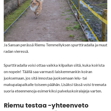
Ja Sansan perässä Riemu Temmellyksen spurttiradalla ja muut
radan vieressä.
Spurttiradalla voisi ottaa vaikka kilpailun siitä, kuka koirista
on nopein! Täällä saa varmasti laiskemmankin koiran
juoksemaan, jos sitä innostaa juoksemaan lelu- tai
makupalapalkalle toiseen päähän. Lisäksi tässä voisi treenata
suoria eteenmenoja esimerkiksi palveluskoiralajeja varten.
Riemu testaa -yhteenveto