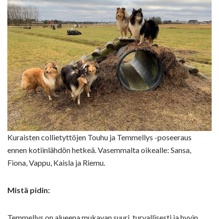
Kuraisten collietyttöjen Touhu ja Temmellys -poseeraus
ennen kotiinlähdön hetkeä. Vasemmalta oikealle: Sansa,
Fiona, Vappu, Kaisla ja Riemu.
Mistä pidin:
Temmellys on alueena mukavan suuri, turvallisesti ja hyvin