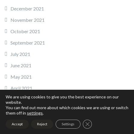
December 2021
November 2021
October 2021
September 2021
July 2021
June 2021
May 2021
April 2021
We are using cookies to give you the best experience on our
March 2021
website.
You can find out more about which cookies we are using or switch
February 2021
them off in
settings
.
January 2021
Close GDPR Cookie Ban
Accept
Reject
Settings
December 2020