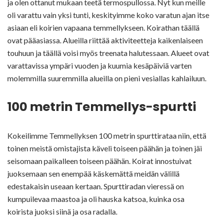
ja olen ottanut mukaan teetä termospullossa. Nyt kun meille
oli varattu vain yksi tunti, keskityimme koko varatun ajan itse
asiaan eli koirien vapaana temmellykseen. Koirathan täällä
ovat pääasiassa. Alueilla riittää aktiviteetteja kaikenlaiseen
touhuun ja täällä voisi myös treenata halutessaan. Alueet ovat
varattavissa ympäri vuoden ja kuumia kesäpäiviä varten
molemmilla suuremmilla alueilla on pieni vesiallas kahlailuun.
100 metrin Temmellys-spurtti
Kokeilimme Temmellyksen 100 metrin spurttirataa niin, että
toinen meistä omistajista käveli toiseen päähän ja toinen jäi
seisomaan paikalleen toiseen päähän. Koirat innostuivat
juoksemaan sen enempää käskemättä meidän välillä
edestakaisin useaan kertaan. Spurttiradan vieressä on
kumpuilevaa maastoa ja oli hauska katsoa, kuinka osa
koirista juoksi siinä ja osa radalla.