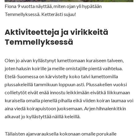
Fiona 9 vuotta näyttää, miten ojan yli hypätään
Temmellyksessä. Ketterästi sujuu!
Aktiviteetteja ja virikkeitä
Temmellyksessä
Olen jo aivan kyllästynyt lumettomaan kuraiseen talveen,
joten halusin koirille ja meille omistajille pientä vaihtelua.
Etelä-Suomessa on kärvistelty koko talvi lumettomilla
plussakeleillä tammikuun loppuun asti. Plussakelien vuoksi
collietytöt eivät enää innostu leikkimään eivätkä liikkumaan
kuraisella omalla pienellä pihalla eikä viiden koiran laumaa voi
aina viedä koirapuistoon juoksemaan. Arjen hihnalenkitkin
alkavat jo kyllästyttää näillä keleillä.
Tällaisten ajanvarauksella kokonaan omalle porukalle