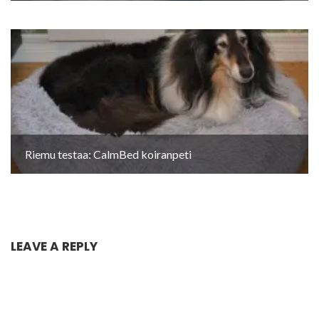
Riemu testaa: CalmBed koiranpeti
LEAVE A REPLY