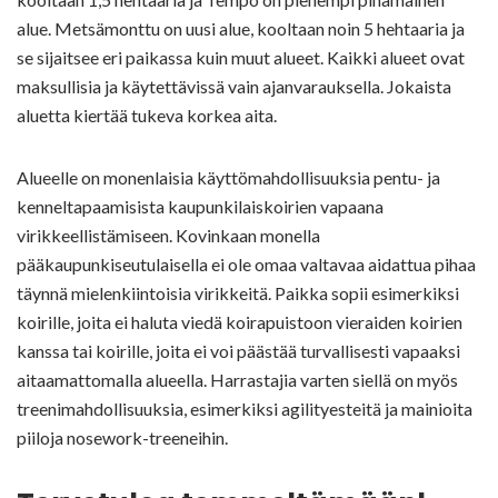
alue. Metsämonttu on uusi alue, kooltaan noin 5 hehtaaria ja
se sijaitsee eri paikassa kuin muut alueet. Kaikki alueet ovat
maksullisia ja käytettävissä vain ajanvarauksella. Jokaista
aluetta kiertää tukeva korkea aita.
Alueelle on monenlaisia käyttömahdollisuuksia pentu- ja
kenneltapaamisista kaupunkilaiskoirien vapaana
virikkeellistämiseen. Kovinkaan monella
pääkaupunkiseutulaisella ei ole omaa valtavaa aidattua pihaa
täynnä mielenkiintoisia virikkeitä. Paikka sopii esimerkiksi
koirille, joita ei haluta viedä koirapuistoon vieraiden koirien
kanssa tai koirille, joita ei voi päästää turvallisesti vapaaksi
aitaamattomalla alueella. Harrastajia varten siellä on myös
treenimahdollisuuksia, esimerkiksi agilityesteitä ja mainioita
piiloja nosework-treeneihin.