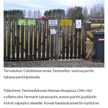
Tervetuloa! Odotimme omaa Temmellys-vuoroa portin
takana parkkipaikalla.
Pääsimme Temmellykseen hieman etuajassa. Otin viisi
collieta ulos farmarin takaosasta, avasin portin ja päästin
koirat vapaaksi alueelle. Kovan haukkukonsertin myötä ne