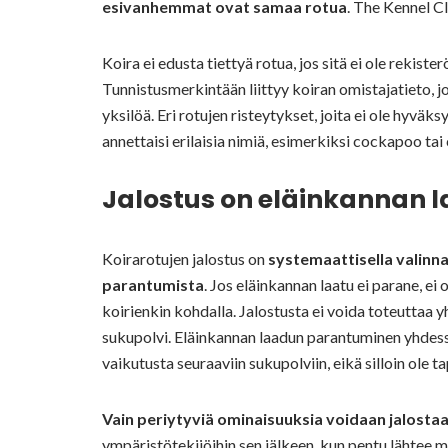
esivanhemmat ovat samaa rotua
. The Kennel C
Koira ei edusta tiettyä rotua, jos sitä ei ole rekiste
Tunnistusmerkintään liittyy koiran omistajatieto, jo
yksilöä. Eri rotujen risteytykset, joita ei ole hyväks
annettaisi erilaisia nimiä, esimerkiksi cockapoo tai
Jalostus on eläinkannan 
Koirarotujen jalostus on
systemaattisella valinna
parantumista
. Jos eläinkannan laatu ei parane, ei
koirienkin kohdalla. Jalostusta ei voida toteuttaa
sukupolvi. Eläinkannan laadun parantuminen yhdessä
vaikutusta seuraaviin sukupolviin, eikä silloin ole 
Vain periytyviä ominaisuuksia voidaan jalosta
ympäristötekijöihin sen jälkeen, kun pentu lähtee m