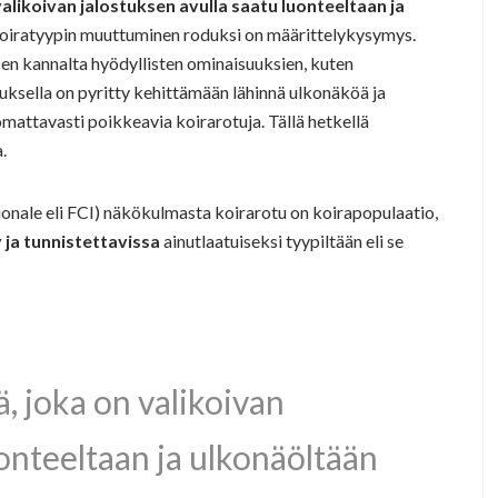
valikoivan jalostuksen avulla saatu luonteeltaan ja
oiratyypin muuttuminen roduksi on määrittelykysymys.
isen kannalta hyödyllisten ominaisuuksien, kuten
sella on pyritty kehittämään lähinnä ulkonäköä ja
mattavasti poikkeavia koirarotuja. Tällä hetkellä
.
nale eli FCI) näkökulmasta koirarotu on koirapopulaatio,
y ja tunnistettavissa
ainutlaatuiseksi tyypiltään eli se
, joka on valikoivan
uonteeltaan ja ulkonäöltään