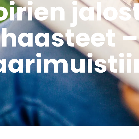
irien jalo
haasteet –
arimuisti