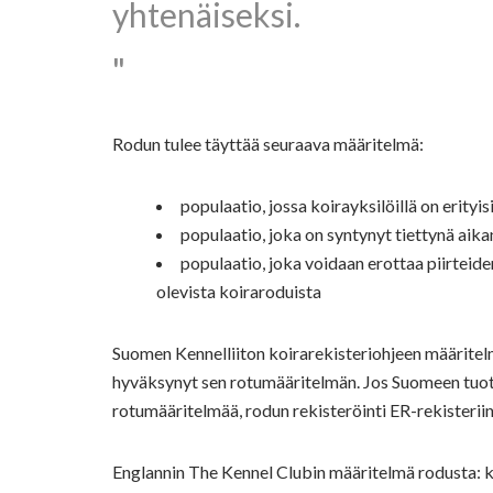
yhtenäiseksi.
Rodun tulee täyttää seuraava määritelmä:
populaatio, jossa koirayksilöillä on erityi
populaatio, joka on syntynyt tiettynä aika
populaatio, joka voidaan erottaa piirteid
olevista koiraroduista
Suomen Kennelliiton koirarekisteriohjeen määritel
hyväksynyt sen rotumääritelmän. Jos Suomeen tuota
rotumääritelmää, rodun rekisteröinti ER-rekisteriin
Englannin The Kennel Clubin määritelmä rodusta: k