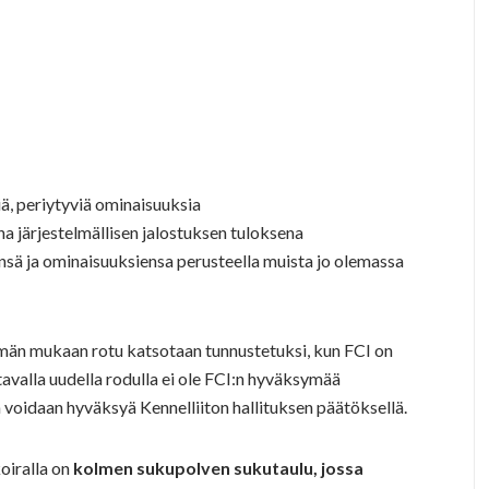
siä, periytyviä ominaisuuksia
na järjestelmällisen jalostuksen tuloksena
ensä ja ominaisuuksiensa perusteella muista jo olemassa
män mukaan rotu katsotaan tunnustetuksi, kun FCI on
valla uudella rodulla ei ole FCI:n hyväksymää
 voidaan hyväksyä Kennelliiton hallituksen päätöksellä.
oiralla on
kolmen sukupolven sukutaulu, jossa