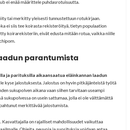
lub ei enää määrittele puhdasrotuisuutta.
röity tai merkitty yleisesti tunnustettuun rotukirjaan.
ka ei siis tee koirasta rekisteröityä, tietyn populaation
ytty koirarekisteriin, eivät edusta mitään rotua, vaikka niille
 chipom.
laadun parantumista
lla ja parituksilla aikaansaatua eläinkannan laadun
 ole kyse jalostuksesta. Jalostus on hyvin pitkäjänteistä työtä
 yhden sukupolven aikana vaan siihen tarvitaan useampi
 sukupolvessa on usein sattumaa, jolla ei ole välttämättä
tapahtunut merkittävää jalostumista.
a
. Kasvattajalla on rajalliset mahdollisuudet vaikuttaa
aailmalle. Ohjeita, neuvoja ja suosituksia voidaan antaa,