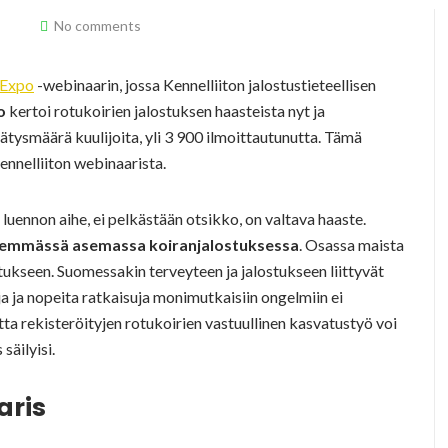
No comments
aExpo
-webinaarin, jossa Kennelliiton jalostustieteellisen
o
kertoi rotukoirien jalostuksen haasteista nyt ja
ätysmäärä kuulijoita, yli 3 900 ilmoittautunutta. Tämä
ennelliiton webinaarista.
 luennon aihe, ei pelkästään otsikko, on valtava haaste.
eisemmässä asemassa koiranjalostuksessa
. Osassa maista
ostukseen. Suomessakin terveyteen ja jalostukseen liittyvät
oja ja nopeita ratkaisuja monimutkaisiin ongelmiin ei
tta rekisteröityjen rotukoirien vastuullinen kasvatustyö voi
säilyisi.
aris