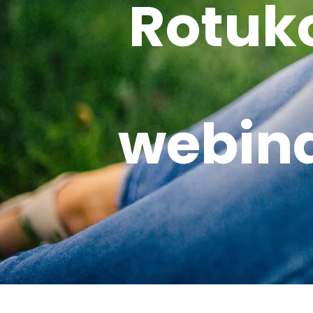
Rotuko
webina