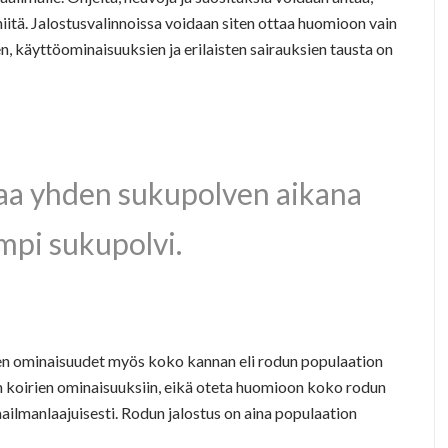
iitä. Jalostusvalinnoissa voidaan siten ottaa huomioon vain
en, käyttöominaisuuksien ja erilaisten sairauksien tausta on
ttaa yhden sukupolven aikana
mpi sukupolvi.
iden ominaisuudet myös koko kannan eli rodun populaation
en koirien ominaisuuksiin, eikä oteta huomioon koko rodun
ailmanlaajuisesti. Rodun jalostus on aina populaation