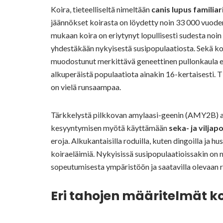
Koira, tieteelliseltä nimeltään
canis lupus familiar
jäännökset koirasta on löydetty noin 33 000 vuode
mukaan koira on eriytynyt lopullisesti sudesta noin
yhdestäkään nykyisestä susipopulaatiosta. Sekä koi
muodostunut merkittävä geneettinen pullonkaula eli
alkuperäistä populaatiota ainakin 16-kertaisesti. 
on vielä runsaampaa.
Tärkkelystä pilkkovan amylaasi-geenin (AMY2B) an
kesyyntymisen myötä käyttämään
seka- ja viljap
eroja. Alkukantaisilla roduilla, kuten dingoilla ja 
koiraeläimiä. Nykyisissä susipopulaatioissakin on 
sopeutumisesta ympäristöön ja saatavilla olevaan 
Eri tahojen määritelmät k