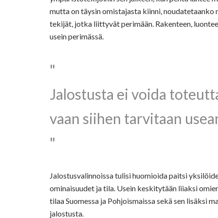
mutta on täysin omistajasta kiinni, noudatetaanko n
tekijät, jotka liittyvät perimään. Rakenteen, luonte
usein perimässä.
Jalostusta ei voida toteu
vaan siihen tarvitaan usea
Jalostusvalinnoissa tulisi huomioida paitsi yksilö
ominaisuudet ja tila. Usein keskitytään liiaksi omi
tilaa Suomessa ja Pohjoismaissa sekä sen lisäksi ma
jalostusta.