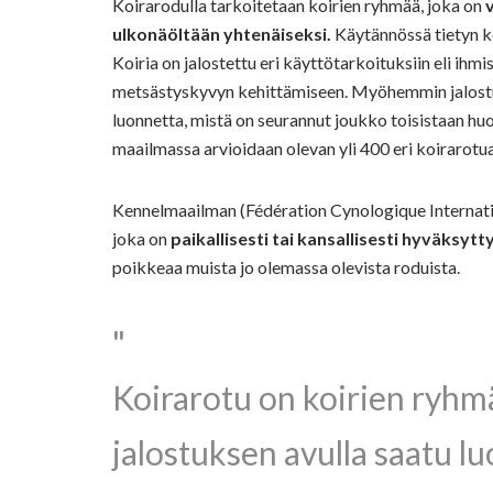
Koirarodulla tarkoitetaan koirien ryhmää, joka on
ulkonäöltään yhtenäiseksi.
Käytännössä tietyn k
Koiria on jalostettu eri käyttötarkoituksiin eli ihm
metsästyskyvyn kehittämiseen. Myöhemmin jalostuk
luonnetta, mistä on seurannut joukko toisistaan huo
maailmassa arvioidaan olevan yli 400 eri koirarotua
Kennelmaailman (Fédération Cynologique Internatio
joka on
paikallisesti tai kansallisesti hyväksytt
poikkeaa muista jo olemassa olevista roduista.
Koirarotu on koirien ryhmä
jalostuksen avulla saatu l