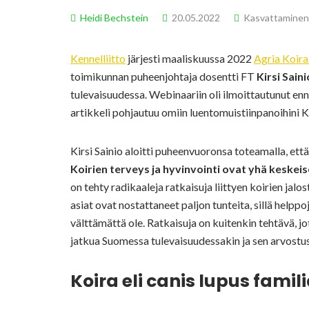
Heidi Bechstein
20.05.2022
Kasvattaminen
Kennelliitto
järjesti maaliskuussa 2022
Agria Koir
toimikunnan puheenjohtaja dosentti FT
Kirsi Saini
tulevaisuudessa. Webinaariin oli ilmoittautunut enn
artikkeli pohjautuu omiin luentomuistiinpanoihini K
Kirsi Sainio aloitti puheenvuoronsa toteamalla, että
Koirien terveys ja hyvinvointi ovat yhä kesk
on tehty radikaaleja ratkaisuja liittyen koirien jal
asiat ovat nostattaneet paljon tunteita, sillä helpp
välttämättä ole. Ratkaisuja on kuitenkin tehtävä, jo
jatkua Suomessa tulevaisuudessakin ja sen arvostus 
Koira eli canis lupus famili