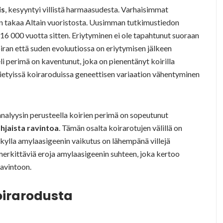
is
, kesyyntyi villistä harmaasudesta. Varhaisimmat
n takaa Altain vuoristosta. Uusimman tutkimustiedon
 16 000 vuotta sitten. Eriytyminen ei ole tapahtunut suoraan
ran että suden evoluutiossa on eriytymisen jälkeen
 perimä on kaventunut, joka on pienentänyt koirilla
Tietyissä koiraroduissa geneettisen variaation vähentyminen
alyysin perusteella koirien perimä on sopeutunut
ohjaista ravintoa
. Tämän osalta koirarotujen välillä on
huskylla amylaasigeenin vaikutus on lähempänä villejä
merkittäviä eroja amylaasigeenin suhteen, joka kertoo
ravintoon.
oirarodusta