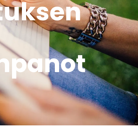
stuksen
inpanot