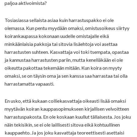
paljoa aktivoimista?
Tosiasiassa sellaista asiaa kuin harrastuspakko ei ole
olemassa. Kun pentu myydään omaksi, omistusoikeus siirtyy
koirankaupassa kokonaan uudelle omistajalle eikä
minkäänlaisia pakkoja tai sitovia lisäehtoja voi asettaa
harrastusten suhteen. Kasvattaja voi toki tsempata, opastaa
ja kannustaa harrastusten pariin, mutta kenelläkään ei ole
oikeutta pakottaa tekemään mitään. Kun koira on myyty
omaksi, se on täysin oma ja sen kanssa saa harrastaa tai olla
harrastamatta vapaasti.
En usko, että kukaan colliekasvattaja oikeasti lisää omaksi
myytävän koiran kauppasopimukseen kirjallisen velvoitteen
harrastuspakosta. En ole koskaan kuullut tällaisesta. Jos joku
näin tekisikin, se ei ole laillisesti sitova eikä kohtuullinen
kauppaehto. Ja jos joku kasvattaja teoreettisesti asettaisi