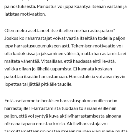
painostuksesta. Painostus voi jopa kääntyä itseään vastaan ja
latistaa motivaation.
Olemmeko asettaneet itse itsellemme harrastuspakon?
Joskus koiraharrastajat voivat vaatia itseltään todella paljon
jopa harrastusuupumukseen asti. Tekemisen motivaatio voi
olla kadoksissa ja jaksaminen vähissä, mutta harrastamista ei
malteta vähentää. Vitsaillaan, että haudassa ehtii levätä,
vaikka ollaan jo lähellä uupumista. Ei kannata koskaan
pakottaa itseään harrastamaan. Harrastuksia voi aivan hyvin
lopettaa tai jättää pitkälle tauolle.
Entä asetammeko henkisen harrastuspakon muille rodun
harrastajille? Harrastamista tuodaan toisinaan esille niin
paljon, että voi syntyä kuva aktiiviharrastamisesta ainoana
oikeana tapana omistaa koiria. Aktiiviharrastaja voi
tarkoittamattaankin nostaa itseään muiden yläpuolelle, mutta