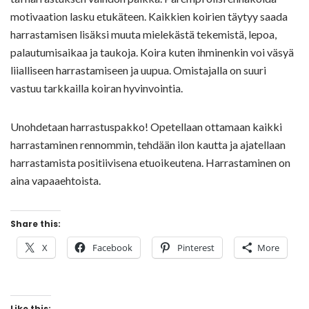
motivaation lasku etukäteen. Kaikkien koirien täytyy saada
harrastamisen lisäksi muuta mielekästä tekemistä, lepoa,
palautumisaikaa ja taukoja. Koira kuten ihminenkin voi väsyä
liialliseen harrastamiseen ja uupua. Omistajalla on suuri
vastuu tarkkailla koiran hyvinvointia.
Unohdetaan harrastuspakko! Opetellaan ottamaan kaikki
harrastaminen rennommin, tehdään ilon kautta ja ajatellaan
harrastamista positiivisena etuoikeutena. Harrastaminen on
aina vapaaehtoista.
Share this:
X
Facebook
Pinterest
More
Like this: