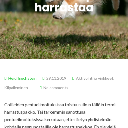
harrastaa
Heidi Bechstein
29.11.2019
Aktivointi ja virikkeet
,
Kilpaileminen
No comments
Collieiden pentueilmoituksissa toistuu silloin tällöin termi
harrastuspakko. Tai tarkemmin sanottuna
pentueilmoituksissa kerrotaan, ettei tietyn yhdistelmän
kohdalla pennunostajilla ole harrastuspakkoa. En ole vielä