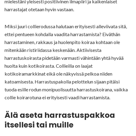
mielestäni yleisesti positiivinen ilmapiiri ja kaikenlaiset
harrastajat otetaan hyvin vastaan.
Miksi juuri collierodussa halutaan erityisesti alleviivata sitä,
ettei pentueen kohdalla vaadita harrastamista? Eiväthän
harrastaminen, rakkaus ja huolenpito koiraa kohtaan ole
mitenkään ristiriidassa keskenään. Aktiivisesta
harrastuskoirasta pidetään varmasti vähintään yhtä hyvää
huolta kuin kotikoirasta. Collieilla on laajat
kotikoiramarkkinat eikä ole näkyvissä pelkoa niiden
katoamisesta. Harrastuspakolla pelottelun sijaan pitäisi
tuoda esille rodun monipuolisuutta harrastuskoirana, vaikka
collie koirarotuna ei erityisesti vaadi harrastamista.
Älä aseta harrastuspakkoa
itsellesi tai muille