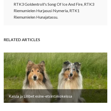
RTK3 Goldentroll's Song Of Ice And Fire, RTK3
Riemumielen Hurjasusi Nymeria, RTK1
Riemumielen Hunajatassu.
RELATED ARTICLES
Kaisla ja Lilibet esine-etsintäkokeissa