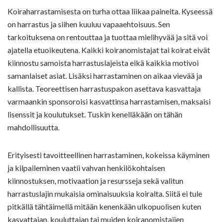
Koiraharrastamisesta on turha ottaa liikaa paineita. Kyseessä
on harrastus ja siihen kuuluu vapaaehtoisuus. Sen
tarkoituksena on rentouttaa ja tuottaa mielihyvää ja sitä voi
ajatella etuoikeutena. Kaikki koiranomistajat tai koirat eivät
kiinnostu samoista harrastuslajeista eikä kaikkia motivoi
samanlaiset asiat. Lisäksi harrastaminen on aikaa vievää ja
kallista. Teoreettisen harrastuspakon asettava kasvattaja
varmaankin sponsoroisi kasvattinsa harrastamisen, maksaisi
lisenssit ja koulutukset. Tuskin kenelläkään on tähän
mahdollisuutta.
Erityisesti tavoitteellinen harrastaminen, kokeissa käyminen
ja kilpaileminen vaatii vahvan henkilökohtaisen
kiinnostuksen, motivaation ja resursseja sekä valitun
harrastuslajin mukaisia ominaisuuksia koiralta. Siitä ei tule
pitkällä tähtäimellä mitään kenenkään ulkopuolisen kuten
kasvattajan, kouluttajan tai muiden koiranomistajien