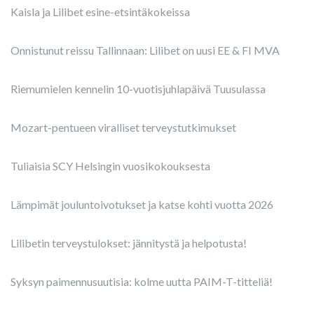
Kaisla ja Lilibet esine-etsintäkokeissa
Onnistunut reissu Tallinnaan: Lilibet on uusi EE & FI MVA
Riemumielen kennelin 10-vuotisjuhlapäivä Tuusulassa
Mozart-pentueen viralliset terveystutkimukset
Tuliaisia SCY Helsingin vuosikokouksesta
Lämpimät jouluntoivotukset ja katse kohti vuotta 2026
Lilibetin terveystulokset: jännitystä ja helpotusta!
Syksyn paimennusuutisia: kolme uutta PAIM-T-titteliä!