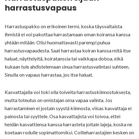
harrastusvapaus
Harrastuspakko on erikoinen termi, koska täysvaltaista
ihmistä ei voi pakottaa harrastamaan oman koiransa kanssa
yhtään mitään. Olisi huomattavasti parempi puhua
harrastusvapaudesta. Saat harrastaa koiran kanssa mitä itse
haluat, näyttelyitä, koiratanssia tai vaikkapa doboa, eikä
kukaan tule ahdistelemaan sinua harrastusvalintasi suhteen.
Sinulla on vapaus harrastaa, jos itse haluat.
Kasvattajalla voi toki olla toiveita harrastuskiinnostuksesta,
mutta toteutus on omistajan oma vapaa valinta. Jos
harrastaminen ei jostain syystä kiinnosta, viisas kasvattaja ei
painosta tai syyttele. Osa kasvattajista voi toivoa, ettei
heidän kasvattiensa kanssa harrasteta joitain lajeja, koska ne
koetaan rodulle sopimattomiksi. Collieharrastajien kesken on