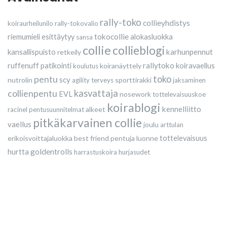
rally-toko
collieyhdistys
koiraurheilunilo
rally-tokovalio
tokocollie
riemumieli esittäytyy
alokasluokka
sansa
collie
collieblogi
karhunpennut
kansallispuisto
retkeily
rallytoko
ruffenuff
patikointi
koiranäyttely
koiravaellus
koulutus
toko
pentu
scy
nutrolin
sporttirakki
agility
terveys
jaksaminen
kasvattaja
collienpentu
EVL
nosework
tottelevaisuuskoe
koirablogi
kennelliitto
alkeet
racinel
pentusuunnitelmat
pitkäkarvainen collie
vaellus
joulu
arttulan
erikoisvoittajaluokka
best friend
pentuja
luonne
tottelevaisuus
goldentrolls
hurtta
harrastuskoira
hurjasudet