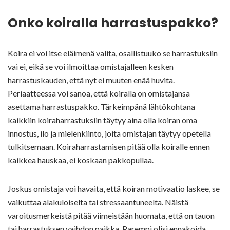
Onko koiralla harrastuspakko?
Koira ei voi itse eläimenä valita, osallistuuko se harrastuksiin
vai ei, eikä se voi ilmoittaa omistajalleen kesken
harrastuskauden, että nyt ei muuten enää huvita.
Periaatteessa voi sanoa, että koiralla on omistajansa
asettama harrastuspakko. Tärkeimpänä lähtökohtana
kaikkiin koiraharrastuksiin täytyy aina olla koiran oma
innostus, ilo ja mielenkiinto, joita omistajan täytyy opetella
tulkitsemaan. Koiraharrastamisen pitää olla koiralle ennen
kaikkea hauskaa, ei koskaan pakkopullaa.
Joskus omistaja voi havaita, että koiran motivaatio laskee, se
vaikuttaa alakuloiselta tai stressaantuneelta. Näistä
varoitusmerkeistä pitää viimeistään huomata, että on tauon
tai harrastuksen vaihdon paikka. Parempi olisi ennakoida