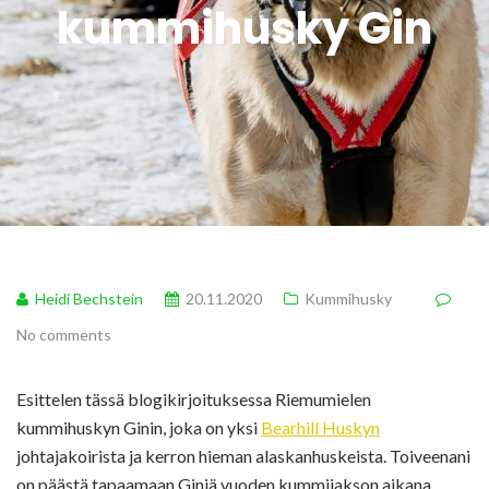
kummihusky Gin
Heidi Bechstein
20.11.2020
Kummihusky
No comments
Esittelen tässä blogikirjoituksessa Riemumielen
kummihuskyn Ginin, joka on yksi
Bearhill Huskyn
johtajakoirista ja kerron hieman alaskanhuskeista. Toiveenani
on päästä tapaamaan Giniä vuoden kummijakson aikana