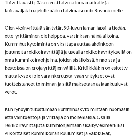
Toivottavasti pääsen ensi talvena lomamatkalle ja
koiravaljakkoajelulle näihin talvimaisemiin Rovaniemelle.
Olen yksinyrittäjäisän tytär, 90-luvun laman lapsi ja tiedän,
ettei yrittäminen ole helppoa, varsinkaan näinä aikoina.
Kummihuskytoiminta on yksi tapa auttaa ahdinkoon
joutuneita rekikoirayrittäjiä ja usealla rekikoirayrityksellä on
oma kummikoiraohjelma, joiden sisällöissä, hinnoissa ja
kestoissa on eroja yrittäjien välillä. Kritiikkiäkin on esitetty,
mutta kyse ei ole varainkeruusta, vaan yritykset ovat
tuotteistaneet toiminnan ja siitä maksetaan asiaankuuluvat
verot.
Kun ryhdyin tutustumaan kummihuskytoimintaan, huomasin,
että vaihtoehtoja ja yrittäjiä on monenlaisia. Osalla
rekikoirayrittäjistä kummiohjelmaan sisältyy esimerkiksi
viikoittaiset kummikoiran kuulumiset ja valokuvat,