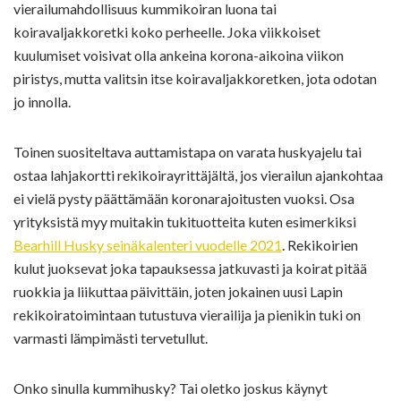
vierailumahdollisuus kummikoiran luona tai
koiravaljakkoretki koko perheelle. Joka viikkoiset
kuulumiset voisivat olla ankeina korona-aikoina viikon
piristys, mutta valitsin itse koiravaljakkoretken, jota odotan
jo innolla.
Toinen suositeltava auttamistapa on varata huskyajelu tai
ostaa lahjakortti rekikoirayrittäjältä, jos vierailun ajankohtaa
ei vielä pysty päättämään koronarajoitusten vuoksi. Osa
yrityksistä myy muitakin tukituotteita kuten esimerkiksi
Bearhill Husky seinäkalenteri vuodelle 2021
. Rekikoirien
kulut juoksevat joka tapauksessa jatkuvasti ja koirat pitää
ruokkia ja liikuttaa päivittäin, joten jokainen uusi Lapin
rekikoiratoimintaan tutustuva vierailija ja pienikin tuki on
varmasti lämpimästi tervetullut.
Onko sinulla kummihusky? Tai oletko joskus käynyt