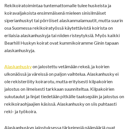
Rekikoiratoimintaa tuntemattomalle tulee huskeista ja
koiravaljakoista ensimmäisenä mieleen sinisilmäiset
siperianhuskyt tai pörröiset alaskanmalamuutit, mutta suurin
osa Suomessa rekikoiratyössä käytettävistä koirista on
erilaisia alaskanhuskyja tai niiden risteytyksiä. Myös kaikki
Bearhill Huskyn koirat ovat kummikoiramme Ginin tapaan
alaskanhuskyja.
Alaskanhusky
on jalostettu vetämään rekeä, ja koirien
ulkonäössä ja väreissä on paljon vaihtelua. Alaskanhusky ei
ole rekisteröity koirarotu, mutta erityisesti kilpakoirien
jalostus on ilmeisesti tarkkaan suunniteltua. Kilpakoirien
sukutaulut ja linjat tiedetään pitkälle taaksepäin ja jalostus on
rekikoiraohjaajien käsissä. Alaskanhusky on siis puhtaasti
reki- ja työkoira.
Alaskanhuskyn jalostuksessa tärkeimpiä päämääriä ovat