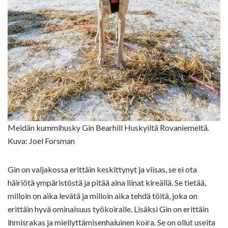
Meidän kummihusky Gin Bearhill Huskyiltä Rovaniemeltä.
Kuva: Joel Forsman
Gin on valjakossa erittäin keskittynyt ja viisas, se ei ota
häiriötä ympäristöstä ja pitää aina liinat kireällä. Se tietää,
milloin on aika levätä ja milloin aika tehdä töitä, joka on
erittäin hyvä ominaisuus työkoiralle. Lisäksi Gin on erittäin
ihmisrakas ja miellyttämisenhaluinen koira. Se on ollut useita