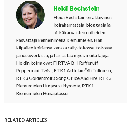
Heidi Bechstein
Heidi Bechstein on aktiivinen
koiraharrastaja, bloggaaja ja
pitkäkarvaisten collieiden
kasvattaja kennelnimellä Riemumielen. Hän
kilpailee koiriensa kanssa rally-tokossa, tokossa
ja noseworkissa, ja harrastaa myös muita lajeja.
Heidin koiria ovat FI RTVA BH Ruffenuff
Peppermint Twist, RTK1 Arttulan Öili Tuliruusu,
RTK3 Goldentroll's Song Of Ice And Fire, RTK3
Riemumielen Hurjasusi Nymeria, RTK1
Riemumielen Hunajatassu.
RELATED ARTICLES