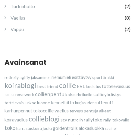
Turkinhoito
(2)
Vaellus
(8)
Vappu
(2)
Avainsanat
retkeily
riemumieli esittäytyy
sporttirakki
agility
jaksaminen
collie
koirablogi
best friend
EVL
tottelevaisuus
koulutus
collienpentu
collieyhdistys
nosework
sansa
koiraurheilunilo
kennelliitto
luonne
ruffenuff
tottelevaisuuskoe
hurjasudet
karhunpennut
tokocollie
vaellus
pentuja
alkeet
terveys
collieblogi
scy
rallytoko
koiravaellus
nutrolin
rally-tokovalio
toko
goldentrolls
joulu
alokasluokka
harrastuskoira
racinel