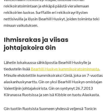
rekikoiratoimintaan ja ehkäpä päästä vierailemaan
rekikoirien luokse. Surffailin eri rekikoirayritysten
nettisivuilla ja löysin Bearhill Huskyt, joiden toiminta teki
minuun vaikutuksen.
Ihmisrakas ja viisas
johtajakoira Gin
Lähetin lokakuussa sähköpostia Bearhill Huskylle ja
tiedustelin lisää
Bearhill Huskyn kummikoiratoiminnasta
.
Minulle ehdotettiin kummikoiraksi Giniä, joka on 7-vuotias
alaskanhuskynarttu. Gin on yksi Bearhill Huskyn omistajan
Valentijnin johtajakoirista. Gin on syntynyt 26.7.2013
Kiirunassa Ruotsissa ja sen isä Kibble on tuotu Alaskasta.
Gin tuotiin Ruotsista Suomeen yhdessä veljensä Tonicin