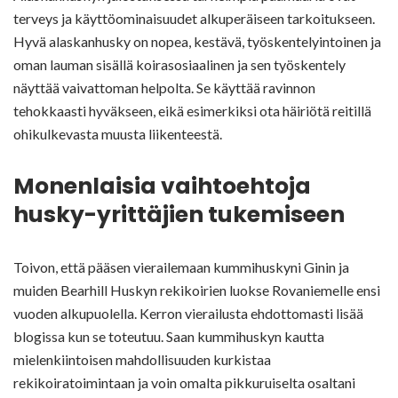
terveys ja käyttöominaisuudet alkuperäiseen tarkoitukseen.
Hyvä alaskanhusky on nopea, kestävä, työskentelyintoinen ja
oman lauman sisällä koirasosiaalinen ja sen työskentely
näyttää vaivattoman helpolta. Se käyttää ravinnon
tehokkaasti hyväkseen, eikä esimerkiksi ota häiriötä reitillä
ohikulkevasta muusta liikenteestä.
Monenlaisia vaihtoehtoja
husky-yrittäjien tukemiseen
Toivon, että pääsen vierailemaan kummihuskyni Ginin ja
muiden Bearhill Huskyn rekikoirien luokse Rovaniemelle ensi
vuoden alkupuolella. Kerron vierailusta ehdottomasti lisää
blogissa kun se toteutuu. Saan kummihuskyn kautta
mielenkiintoisen mahdollisuuden kurkistaa
rekikoiratoimintaan ja voin omalta pikkuruiselta osaltani