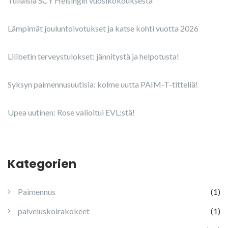
Tuliaisia SCY Helsingin vuosikokouksesta
Lämpimät jouluntoivotukset ja katse kohti vuotta 2026
Lilibetin terveystulokset: jännitystä ja helpotusta!
Syksyn paimennusuutisia: kolme uutta PAIM-T-titteliä!
Upea uutinen: Rose valioitui EVL:stä!
Kategorien
Paimennus
(1)
palveluskoirakokeet
(1)