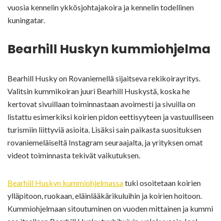
vuosia kennelin ykkösjohtajakoira ja kennelin todellinen
kuningatar.
Bearhill Huskyn kummiohjelma
Bearhill Husky on Rovaniemellä sijaitseva rekikoirayritys.
Valitsin kummikoiran juuri Bearhill Huskystä, koska he
kertovat sivuillaan toiminnastaan avoimesti ja sivuilla on
listattu esimerkiksi koirien pidon eettisyyteen ja vastuulliseen
turismiin liittyviä asioita. Lisäksi sain paikasta suosituksen
rovaniemeläiseltä Instagram seuraajalta, ja yrityksen omat
videot toiminnasta tekivät vaikutuksen.
Bearhill Huskyn kummiohjelmassa
tuki osoitetaan koirien
ylläpitoon, ruokaan, eläinlääkärikuluihin ja koirien hoitoon.
Kummiohjelmaan sitoutuminen on vuoden mittainen ja kummi