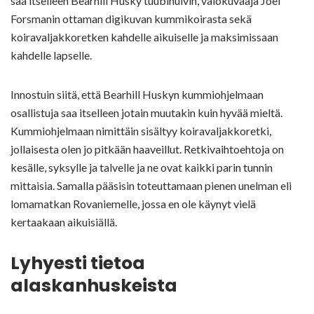
saa itselleen Bearhill Husky tuubihuivin, valokuvaaja Joel
Forsmanin ottaman digikuvan kummikoirasta sekä
koiravaljakkoretken kahdelle aikuiselle ja maksimissaan
kahdelle lapselle.
Innostuin siitä, että Bearhill Huskyn kummiohjelmaan
osallistuja saa itselleen jotain muutakin kuin hyvää mieltä.
Kummiohjelmaan nimittäin sisältyy koiravaljakkoretki,
jollaisesta olen jo pitkään haaveillut. Retkivaihtoehtoja on
kesälle, syksylle ja talvelle ja ne ovat kaikki parin tunnin
mittaisia. Samalla pääsisin toteuttamaan pienen unelman eli
lomamatkan Rovaniemelle, jossa en ole käynyt vielä
kertaakaan aikuisiällä.
Lyhyesti tietoa
alaskanhuskeista