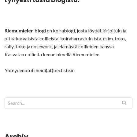
Lyhyesti tästä blogista:
Riemumielen blogi
on koirablogi, josta löydät kirjoituksia
pitkäkarvaisista collieista, koiraharrastuksista, esim. toko,
rally-toko ja nosework, ja elämästä collieiden kanssa.
Kasvatan collieita kennelnimellä Riemumielen.
Yhteydenotot: heidi(at)bechste.in
Archiv