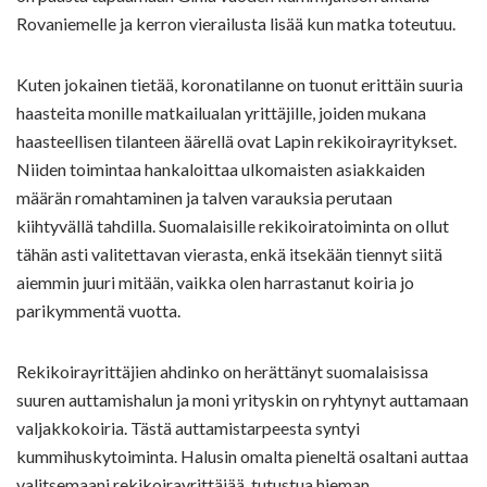
Rovaniemelle ja kerron vierailusta lisää kun matka toteutuu.
Kuten jokainen tietää, koronatilanne on tuonut erittäin suuria
haasteita monille matkailualan yrittäjille, joiden mukana
haasteellisen tilanteen äärellä ovat Lapin rekikoirayritykset.
Niiden toimintaa hankaloittaa ulkomaisten asiakkaiden
määrän romahtaminen ja talven varauksia perutaan
kiihtyvällä tahdilla. Suomalaisille rekikoiratoiminta on ollut
tähän asti valitettavan vierasta, enkä itsekään tiennyt siitä
aiemmin juuri mitään, vaikka olen harrastanut koiria jo
parikymmentä vuotta.
Rekikoirayrittäjien ahdinko on herättänyt suomalaisissa
suuren auttamishalun ja moni yrityskin on ryhtynyt auttamaan
valjakkokoiria. Tästä auttamistarpeesta syntyi
kummihuskytoiminta. Halusin omalta pieneltä osaltani auttaa
valitsemaani rekikoirayrittäjää, tutustua hieman