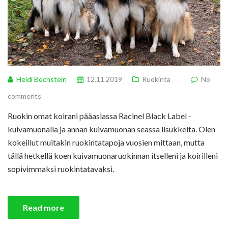
Heidi Bechstein
12.11.2019
Ruokinta
No
comments
Ruokin omat koirani pääasiassa Racinel Black Label -
kuivamuonalla ja annan kuivamuonan seassa lisukkeita. Olen
kokeillut muitakin ruokintatapoja vuosien mittaan, mutta
tällä hetkellä koen kuivamuonaruokinnan itselleni ja koirilleni
sopivimmaksi ruokintatavaksi.
Read more