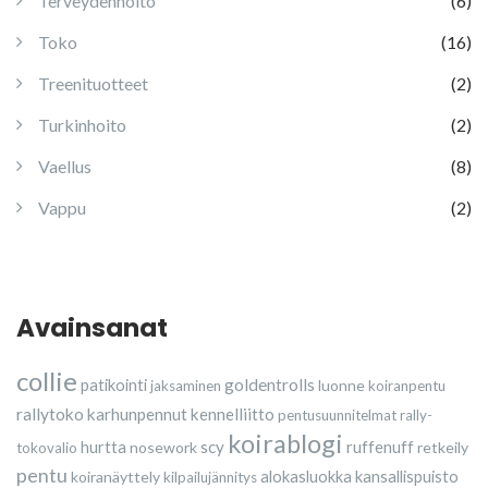
Terveydenhoito
(6)
Toko
(16)
Treenituotteet
(2)
Turkinhoito
(2)
Vaellus
(8)
Vappu
(2)
Avainsanat
collie
goldentrolls
patikointi
luonne
jaksaminen
koiranpentu
rallytoko
karhunpennut
kennelliitto
pentusuunnitelmat
rally-
koirablogi
scy
hurtta
nosework
ruffenuff
retkeily
tokovalio
pentu
koiranäyttely
alokasluokka
kansallispuisto
kilpailujännitys