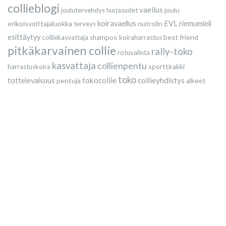
collieblogi
vaellus
joulu
joulutervehdys
hurjasudet
erikoisvoittajaluokka
koiravaellus
nutrolin
EVL
riemumieli
terveys
esittäytyy
best friend
colliekasvattaja
shampoo
koiraharrastus
pitkäkarvainen collie
rally-toko
rotuvalinta
kasvattaja
collienpentu
sporttirakki
harrastuskoira
toko
tokocollie
collieyhdistys
tottelevaisuus
pentuja
alkeet