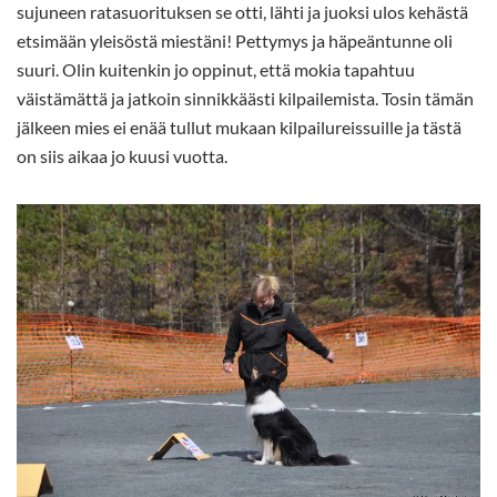
sujuneen ratasuorituksen se otti, lähti ja juoksi ulos kehästä
etsimään yleisöstä miestäni! Pettymys ja häpeäntunne oli
suuri. Olin kuitenkin jo oppinut, että mokia tapahtuu
väistämättä ja jatkoin sinnikkäästi kilpailemista. Tosin tämän
jälkeen mies ei enää tullut mukaan kilpailureissuille ja tästä
on siis aikaa jo kuusi vuotta.