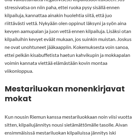
stressivatsa on niin paha, ettei ruoka pysy sisällä ennen
kilpailuja, kannattaa ainakin huolehtia siitä, että juo
riittävästi vettä. Nykyään olen oppinut läksyni ja syön aina
kevyen aamupalan ja juon vettä ennen kilpailuja. Lisäksi otan
kilpailuihin kevyet eväät mukaan, jos suinkin muistan. Joskus
ne ovat unohtuneet jääkaappiin. Kokemuksesta voin sanoa,
ettei pelkän kisabuffetista haetun kahvikupin ja mokkapalan
voimin kannata viettää elämästään kovin montaa
viikonloppua.
Mestariluokan monenkirjavat
mokat
Kun nousin Riemun kanssa mestariluokkaan noin viisi vuotta
sitten, kilpailujännitys nousi sietämättömälle tasolle. Aivan
ensimmäisissä mestariluokan kilpailuissa jännitys iski