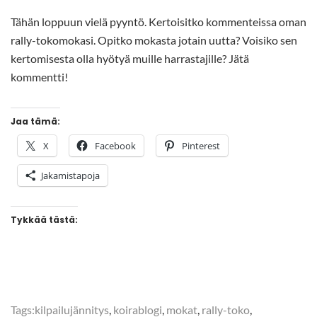
Tähän loppuun vielä pyyntö. Kertoisitko kommenteissa oman
rally-tokomokasi. Opitko mokasta jotain uutta? Voisiko sen
kertomisesta olla hyötyä muille harrastajille? Jätä
kommentti!
Jaa tämä:
X
Facebook
Pinterest
Jakamistapoja
Tykkää tästä:
Tags:
kilpailujännitys
,
koirablogi
,
mokat
,
rally-toko
,