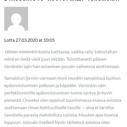
Lotta
27.03.2020 at 10:05
Jälleen mielenkiintoista luettavaa, vaikka rally-tokostahan
minä en tiedä vielä juuri mitään. Toivottavasti pääsen
tämänkin lajin harrastamisen jossain vaiheessa aloittamaan.
Samaistun (ja niin varmaan moni muukin samaistuu) tuohon
epäonnistumisen pelkoon ja häpeään. Varsinkin näin
perfektionistille epäonnistumisen tunne syntyy jo hyvin
pienestä. Onneksi olen oppinut suurimmassa osassa asioista
asettamaan riman kohtuulliselle tasolle — aina ei tarvitse
tavoitella parasta mahdollista tulosta. Muuten ajaa itsensä
loppuun. Joissain itselleni hyvin tärkeissä asioissa olen