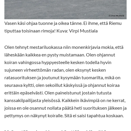
Vasen käsi ohjaa tuonne ja oikea tänne. Ei ihme, että Riemu
tiputtaa toisinaan rimoja! Kuva: Virpi Mustiala
Olen tehnyt mestariluokassa niin monenkirjavia mokia, että
läheskään kaikkea en pysty muistamaan. Olen ohjannut
koiran vahingossa hyppyesteelle kesken todella hyvin
sujuneen virheettömän radan, olen eksynyt kesken
ratasuorituksen ja joutunut kysymään tuomarilta, mikä on
seuraava kyltti, olen sekoillut käskyissä ja ohjannut koiraa
erittäin epäselvästi. Olen paineistunut jostain tutusta
kanssakilpailijasta yleisössä. Kaikkein ikävimpiä on ne kerrat,
joissa en ole osannut nollata päätä heti suorituksen jälkeen ja
pettymys on näkynyt koiralle. Sitä ei saisi tapahtua koskaan.