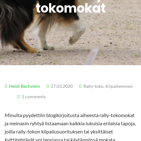
tokomokat
Heidi Bechstein
27.03.2020
Rally-toko
,
Kilpaileminen
2 comments
Minulta pyydettiin blogikirjoitusta aiheesta rally-tokomokat
ja meinasin ryhtyä listaamaan kaikkia lukuisia erilaisia tapoja,
joilla rally-tokon kilpailusuorituksen tai yksittäiset
kylttitehtävät voi teoriassa tai käytännössä mokata.