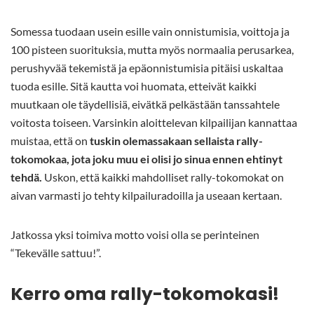
Somessa tuodaan usein esille vain onnistumisia, voittoja ja
100 pisteen suorituksia, mutta myös normaalia perusarkea,
perushyvää tekemistä ja epäonnistumisia pitäisi uskaltaa
tuoda esille. Sitä kautta voi huomata, etteivät kaikki
muutkaan ole täydellisiä, eivätkä pelkästään tanssahtele
voitosta toiseen. Varsinkin aloittelevan kilpailijan kannattaa
muistaa, että on
tuskin olemassakaan sellaista rally-
tokomokaa, jota joku muu ei olisi jo sinua ennen ehtinyt
tehdä.
Uskon, että kaikki mahdolliset rally-tokomokat on
aivan varmasti jo tehty kilpailuradoilla ja useaan kertaan.
Jatkossa yksi toimiva motto voisi olla se perinteinen
“Tekevälle sattuu!”.
Kerro oma rally-tokomokasi!