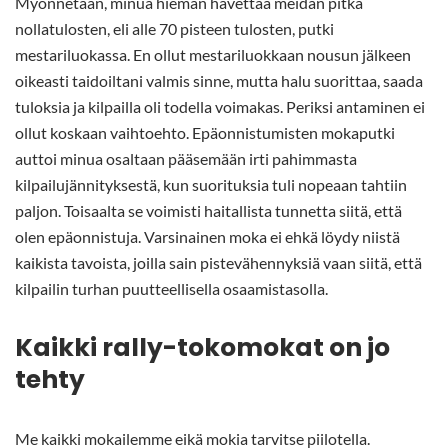
Myönnetään, minua hieman hävettää meidän pitkä
nollatulosten, eli alle 70 pisteen tulosten, putki
mestariluokassa. En ollut mestariluokkaan nousun jälkeen
oikeasti taidoiltani valmis sinne, mutta halu suorittaa, saada
tuloksia ja kilpailla oli todella voimakas. Periksi antaminen ei
ollut koskaan vaihtoehto. Epäonnistumisten mokaputki
auttoi minua osaltaan pääsemään irti pahimmasta
kilpailujännityksestä, kun suorituksia tuli nopeaan tahtiin
paljon. Toisaalta se voimisti haitallista tunnetta siitä, että
olen epäonnistuja. Varsinainen moka ei ehkä löydy niistä
kaikista tavoista, joilla sain pistevähennyksiä vaan siitä, että
kilpailin turhan puutteellisella osaamistasolla.
Kaikki rally-tokomokat on jo
tehty
Me kaikki mokailemme eikä mokia tarvitse piilotella.