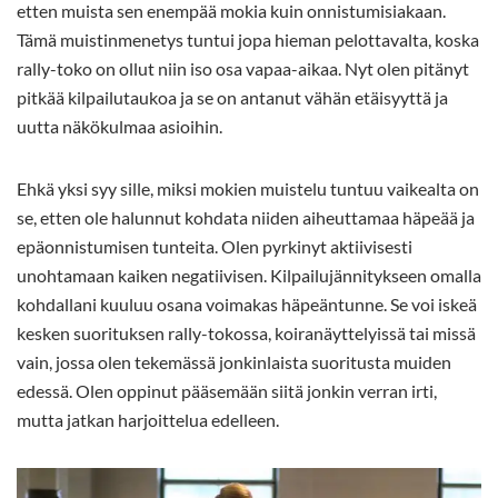
etten muista sen enempää mokia kuin onnistumisiakaan.
Tämä muistinmenetys tuntui jopa hieman pelottavalta, koska
rally-toko on ollut niin iso osa vapaa-aikaa. Nyt olen pitänyt
pitkää kilpailutaukoa ja se on antanut vähän etäisyyttä ja
uutta näkökulmaa asioihin.
Ehkä yksi syy sille, miksi mokien muistelu tuntuu vaikealta on
se, etten ole halunnut kohdata niiden aiheuttamaa häpeää ja
epäonnistumisen tunteita. Olen pyrkinyt aktiivisesti
unohtamaan kaiken negatiivisen. Kilpailujännitykseen omalla
kohdallani kuuluu osana voimakas häpeäntunne. Se voi iskeä
kesken suorituksen rally-tokossa, koiranäyttelyissä tai missä
vain, jossa olen tekemässä jonkinlaista suoritusta muiden
edessä. Olen oppinut pääsemään siitä jonkin verran irti,
mutta jatkan harjoittelua edelleen.