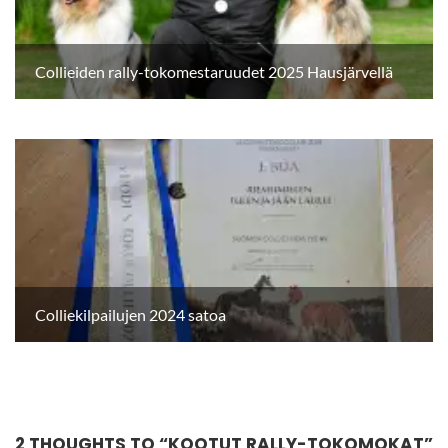
Collieiden rally-tokomestaruudet 2025 Hausjärvellä
Colliekilpailujen 2024 satoa
2 THOUGHTS TO “
KOOTUT RALLY-TOKOMOKAT
”