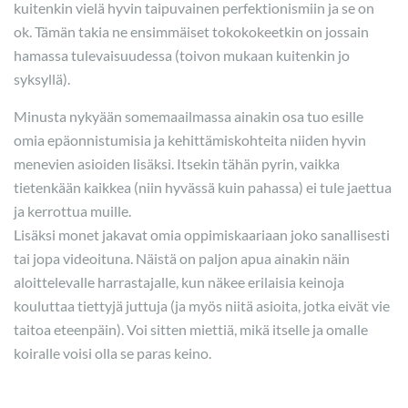
kuitenkin vielä hyvin taipuvainen perfektionismiin ja se on
ok. Tämän takia ne ensimmäiset tokokokeetkin on jossain
hamassa tulevaisuudessa (toivon mukaan kuitenkin jo
syksyllä).
Minusta nykyään somemaailmassa ainakin osa tuo esille
omia epäonnistumisia ja kehittämiskohteita niiden hyvin
menevien asioiden lisäksi. Itsekin tähän pyrin, vaikka
tietenkään kaikkea (niin hyvässä kuin pahassa) ei tule jaettua
ja kerrottua muille.
Lisäksi monet jakavat omia oppimiskaariaan joko sanallisesti
tai jopa videoituna. Näistä on paljon apua ainakin näin
aloittelevalle harrastajalle, kun näkee erilaisia keinoja
kouluttaa tiettyjä juttuja (ja myös niitä asioita, jotka eivät vie
taitoa eteenpäin). Voi sitten miettiä, mikä itselle ja omalle
koiralle voisi olla se paras keino.