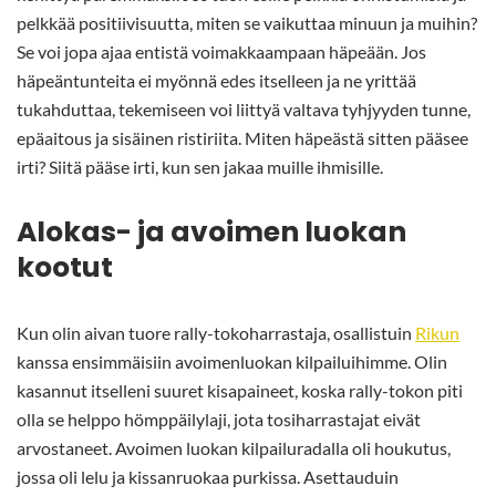
pelkkää positiivisuutta, miten se vaikuttaa minuun ja muihin?
Se voi jopa ajaa entistä voimakkaampaan häpeään. Jos
häpeäntunteita ei myönnä edes itselleen ja ne yrittää
tukahduttaa, tekemiseen voi liittyä valtava tyhjyyden tunne,
epäaitous ja sisäinen ristiriita. Miten häpeästä sitten pääsee
irti? Siitä pääse irti, kun sen jakaa muille ihmisille.
Alokas- ja avoimen luokan
kootut
Kun olin aivan tuore rally-tokoharrastaja, osallistuin
Rikun
kanssa ensimmäisiin avoimenluokan kilpailuihimme. Olin
kasannut itselleni suuret kisapaineet, koska rally-tokon piti
olla se helppo hömppäilylaji, jota tosiharrastajat eivät
arvostaneet. Avoimen luokan kilpailuradalla oli houkutus,
jossa oli lelu ja kissanruokaa purkissa. Asettauduin