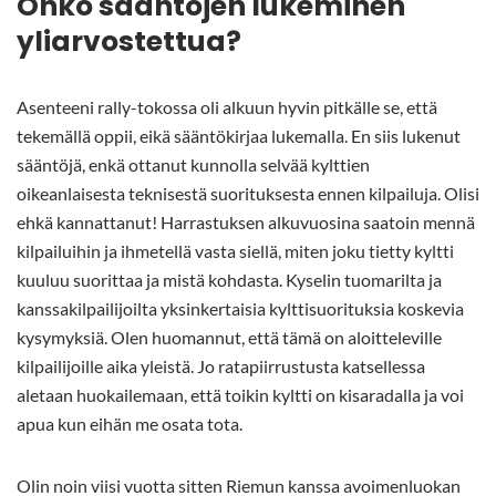
Onko sääntöjen lukeminen
yliarvostettua?
Asenteeni rally-tokossa oli alkuun hyvin pitkälle se, että
tekemällä oppii, eikä sääntökirjaa lukemalla. En siis lukenut
sääntöjä, enkä ottanut kunnolla selvää kylttien
oikeanlaisesta teknisestä suorituksesta ennen kilpailuja. Olisi
ehkä kannattanut! Harrastuksen alkuvuosina saatoin mennä
kilpailuihin ja ihmetellä vasta siellä, miten joku tietty kyltti
kuuluu suorittaa ja mistä kohdasta. Kyselin tuomarilta ja
kanssakilpailijoilta yksinkertaisia kylttisuorituksia koskevia
kysymyksiä. Olen huomannut, että tämä on aloitteleville
kilpailijoille aika yleistä. Jo ratapiirrustusta katsellessa
aletaan huokailemaan, että toikin kyltti on kisaradalla ja voi
apua kun eihän me osata tota.
Olin noin viisi vuotta sitten Riemun kanssa avoimenluokan