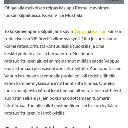
Ohjaajalla melkoisen reipas käsiapu Riemulle avoimen
luokan kilpailuissa. Kuva: Virpi Mustiala
Jo kokeneempana kilpailijana kävin
Vapun
ja
Kaislan
kanssa
tuplakisoissa Ylöjärvellä viime syksynä. Olin jo suorittanut
kolme ratasuoritusta kohtuullisilla tuloksilla ja oma
keskittyminen alkoi jo herpaantua. Neljännen
ratasuorituksen aluksi en meinannut millään saada Vappua
enää istumaan perusasentoon lähtökyltille. Kun lopulta sain
Vapun istumaan vasemmalle puolelleni, oli todella lähellä,
etten hämmennyksissäni irrottanut siltä hihnaa. Onneksi
juuri kun ojensin käteni irrottamaan hihnaa, tajusin virheeni,
suoristin selkäni ja jäin pokkana odottamaan tuomarin
lähtölupaa. Tuo olisi ollut ensimmäinen kerta, kun hylkään
ratasuorituksen jo lähtökyltillä.