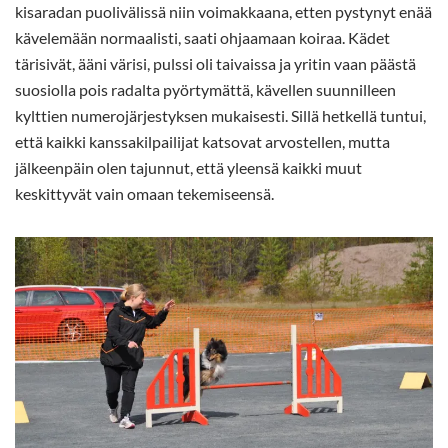
kisaradan puolivälissä niin voimakkaana, etten pystynyt enää
kävelemään normaalisti, saati ohjaamaan koiraa. Kädet
tärisivät, ääni värisi, pulssi oli taivaissa ja yritin vaan päästä
suosiolla pois radalta pyörtymättä, kävellen suunnilleen
kylttien numerojärjestyksen mukaisesti. Sillä hetkellä tuntui,
että kaikki kanssakilpailijat katsovat arvostellen, mutta
jälkeenpäin olen tajunnut, että yleensä kaikki muut
keskittyvät vain omaan tekemiseensä.