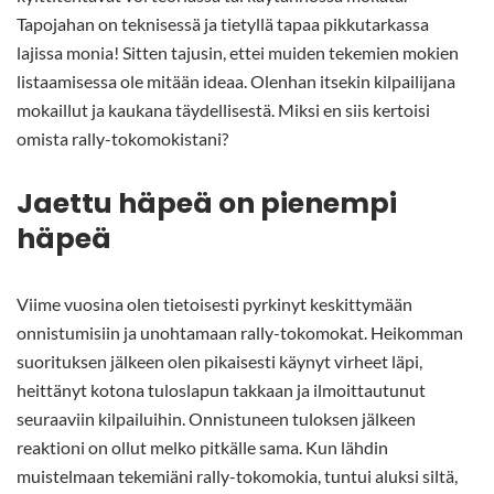
Tapojahan on teknisessä ja tietyllä tapaa pikkutarkassa
lajissa monia! Sitten tajusin, ettei muiden tekemien mokien
listaamisessa ole mitään ideaa. Olenhan itsekin kilpailijana
mokaillut ja kaukana täydellisestä. Miksi en siis kertoisi
omista rally-tokomokistani?
Jaettu häpeä on pienempi
häpeä
Viime vuosina olen tietoisesti pyrkinyt keskittymään
onnistumisiin ja unohtamaan rally-tokomokat. Heikomman
suorituksen jälkeen olen pikaisesti käynyt virheet läpi,
heittänyt kotona tuloslapun takkaan ja ilmoittautunut
seuraaviin kilpailuihin. Onnistuneen tuloksen jälkeen
reaktioni on ollut melko pitkälle sama. Kun lähdin
muistelmaan tekemiäni rally-tokomokia, tuntui aluksi siltä,