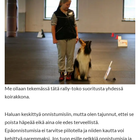
Me ollaan tekemässä tätä rally-toko suoritusta yhdessä
koirakkona.
Haluan keskittyä onnistumisiin, mutta olen tajunnut, ettei se
poista häpeää eikä aina ole edes terveellistä.
Epäonnistumisia ei tarvitse piilotella ja niiden kautta voi
kehittyä paremmaksi. Jos tuon esille pelkkiä onnistumisia ja