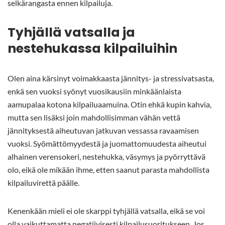
selkärangasta ennen kilpailuja.
Tyhjällä vatsalla ja
nestehukassa kilpailuihin
Olen aina kärsinyt voimakkaasta jännitys- ja stressivatsasta,
enkä sen vuoksi syönyt vuosikausiin minkäänlaista
aamupalaa kotona kilpailuaamuina. Otin ehkä kupin kahvia,
mutta sen lisäksi join mahdollisimman vähän vettä
jännityksestä aiheutuvan jatkuvan vessassa ravaamisen
vuoksi. Syömättömyydestä ja juomattomuudesta aiheutui
alhainen verensokeri, nestehukka, väsymys ja pyörryttävä
olo, eikä ole mikään ihme, etten saanut parasta mahdollista
kilpailuvirettä päälle.
Kenenkään mieli ei ole skarppi tyhjällä vatsalla, eikä se voi
olla vaikuttamatta negatiivisesti kilpailusuoritukseen. Jos