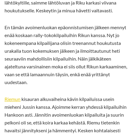
lähtökyltille, saimme lähtöluvan ja Riku karkasi viivana
houkutukselle. Keskeytin ja minua hävetti valtavasti.
En tämän avoimenluokan epäonnistumisen jälkeen mennyt
enää koskaan rally-tokokilpailuihin Rikun kanssa. Nyt jo
kokeneempana kilpailijana olisin treenannut houkutusta
urakalla tuon kokemuksen jälkeen ja ilmoittautunut heti
seuraaviin mahdollisiin kilpailuihin. Näin jälkikäteen
ajateltuna varsinainen moka ei siis ollut Rikun karkaaminen,
vaan se että lamaannuin täysin, enkä enää yrittänyt
uudestaan.
Riemun
kisauran alkuvaiheina kävin kilpailuissa usein
mieheni Jussin kanssa. Ajoimme kerran yhdessä kilpailuihin
Hankoon asti. Jännitin avoimenluokan kilpailuita ja suurin
pelkoni oli se, että koira karkaa kehästä. Riemu tietenkin
havaitsi jännitykseni ja hämmentyi. Kesken kohtalaisesti