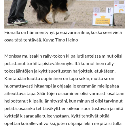
Fionalla on hämmentynyt ja epävarma ilme, koska se ei vielä
osaa tätä tehtävää. Kuva: Timo Heino
Monissa muissakin rally-tokon kilpailutilanteissa minut olisi
pelastanut turhilta pistevähennyksiltä kunnollinen rally-
tokosääntöjen ja kylttisuoritusten harjoittelu etukäteen.
Kantapään kautta oppiminen on tapa sekin, mutta se on
huomattavasti hitaampi ja ohjaajalle enemmän mielipahaa
aiheuttava tapa. Sääntöjen osaaminen olisi varmasti osaltaan
helpottanut kilpailujännitystäni, kun minun ei olisi tarvinnut
pelätä, osaanko tehtäväkylttien oikean suoritustavan ja mitä
kylttejä kisaradalla tulee vastaan. Kylttitehtävät pitää
opettaa koiralle vahvoiksi, joten ohjaajallekin ne pitäisi tulla