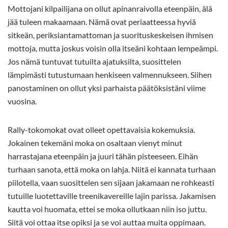
Mottojani kilpailijana on ollut apinanraivolla eteenpäin, älä
jää tuleen makaamaan. Nämä ovat periaatteessa hyviä
sitkeän, periksiantamattoman ja suorituskeskeisen ihmisen
mottoja, mutta joskus voisin olla itseäni kohtaan lempeämpi.
Jos nämä tuntuvat tutuilta ajatuksilta, suosittelen
lämpimästi tutustumaan henkiseen valmennukseen. Siihen
panostaminen on ollut yksi parhaista päätöksistäni viime
vuosina.
Rally-tokomokat ovat olleet opettavaisia kokemuksia.
Jokainen tekemäni moka on osaltaan vienyt minut
harrastajana eteenpäin ja juuri tähän pisteeseen. Eihän
turhaan sanota, että moka on lahja. Niitä ei kannata turhaan
piilotella, vaan suosittelen sen sijaan jakamaan ne rohkeasti
tutuille luotettaville treenikavereille lajin parissa. Jakamisen
kautta voi huomata, ettei se moka ollutkaan niin iso juttu.
Siitä voi ottaa itse opiksi ja se voi auttaa muita oppimaan.