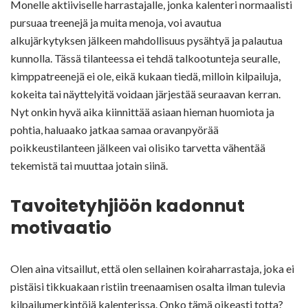
Monelle aktiiviselle harrastajalle, jonka kalenteri normaalisti
pursuaa treenejä ja muita menoja, voi avautua
alkujärkytyksen jälkeen mahdollisuus pysähtyä ja palautua
kunnolla. Tässä tilanteessa ei tehdä talkootunteja seuralle,
kimppatreenejä ei ole, eikä kukaan tiedä, milloin kilpailuja,
kokeita tai näyttelyitä voidaan järjestää seuraavan kerran.
Nyt onkin hyvä aika kiinnittää asiaan hieman huomiota ja
pohtia, haluaako jatkaa samaa oravanpyörää
poikkeustilanteen jälkeen vai olisiko tarvetta vähentää
tekemistä tai muuttaa jotain siinä.
Tavoitetyhjiöön kadonnut
motivaatio
Olen aina vitsaillut, että olen sellainen koiraharrastaja, joka ei
pistäisi tikkuakaan ristiin treenaamisen osalta ilman tulevia
kilpailumerkintöjä kalenterissa. Onko tämä oikeasti totta?