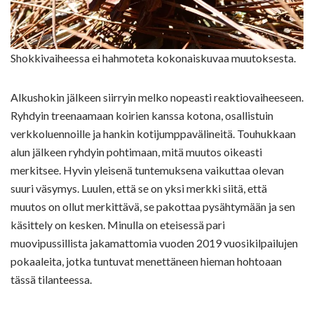
Shokkivaiheessa ei hahmoteta kokonaiskuvaa muutoksesta.
Alkushokin jälkeen siirryin melko nopeasti reaktiovaiheeseen.
Ryhdyin treenaamaan koirien kanssa kotona, osallistuin
verkkoluennoille ja hankin kotijumppavälineitä. Touhukkaan
alun jälkeen ryhdyin pohtimaan, mitä muutos oikeasti
merkitsee. Hyvin yleisenä tuntemuksena vaikuttaa olevan
suuri väsymys. Luulen, että se on yksi merkki siitä, että
muutos on ollut merkittävä, se pakottaa pysähtymään ja sen
käsittely on kesken. Minulla on eteisessä pari
muovipussillista jakamattomia vuoden 2019 vuosikilpailujen
pokaaleita, jotka tuntuvat menettäneen hieman hohtoaan
tässä tilanteessa.