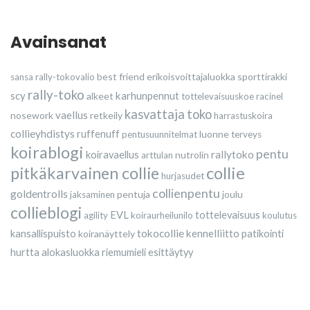
Avainsanat
best friend
erikoisvoittajaluokka
sporttirakki
sansa
rally-tokovalio
rally-toko
scy
karhunpennut
alkeet
tottelevaisuuskoe
racinel
kasvattaja
toko
vaellus
nosework
retkeily
harrastuskoira
collieyhdistys
ruffenuff
luonne
pentusuunnitelmat
terveys
koirablogi
pentu
rallytoko
koiravaellus
nutrolin
arttulan
collie
pitkäkarvainen collie
hurjasudet
collienpentu
goldentrolls
pentuja
joulu
jaksaminen
collieblogi
EVL
tottelevaisuus
agility
koiraurheilunilo
koulutus
tokocollie
kennelliitto
kansallispuisto
koiranäyttely
patikointi
hurtta
alokasluokka
riemumieli esittäytyy