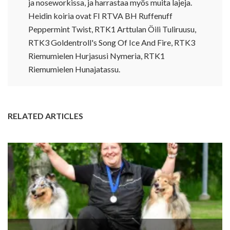
ja noseworkissa, ja harrastaa myös muita lajeja.
Heidin koiria ovat FI RTVA BH Ruffenuff
Peppermint Twist, RTK1 Arttulan Öili Tuliruusu,
RTK3 Goldentroll's Song Of Ice And Fire, RTK3
Riemumielen Hurjasusi Nymeria, RTK1
Riemumielen Hunajatassu.
RELATED ARTICLES