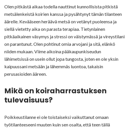
Olen pitkästä aikaa todella nauttinut kunnollisista pitkistä
metsälenkeistä koirien kanssa ja pysähtynyt tämän tilanteen
äärelle. Kevääseen heräävä metsä on vetänyt puoleensa ja
siellä vietetty aika on parasta terapiaa. Tietynlainen
pitkäaikainen väsymys ja stressi on väistymässä ja vireystilani
on parantunut. Olen pohtinut omia arvojani ja sitä, elänkö
niiden mukaan. Viime aikoina pääkaupunkiseudun
lähimetsissä on usein ollut jopa tungosta, joten en ole yksin
kaipuussani metsään ja lähemmäs luontoa, takaisin
perusasioiden ääreen.
Mikä on koiraharrastuksen
tulevaisuus?
Poikkeustilanne ei ole toistaiseksi vaikuttanut omaan
työtilanteeseeni muuten kuin sen osalta, että teen tällä