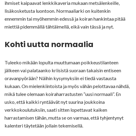
ihmiset kaipaavat lenkkikaveria mukaan metsälenkeille,
lisäkosketusta luontoon. Normaaliarki on kuitenkin
ennemmin tai myöhemmin edessä ja koiran hankintaa pitää
miettiä pidemmällä tähtäimellä, eikä vain tässä ja nyt.
Kohti uutta normaalia
Tuleeko mikään lopulta muuttumaan poikkeustilanteen
jälkeen vai palataanko kriisistä suoraan takaisin entiseen
oravanpyörään? Näihin kysymyksiin ei tiedä vastausta
kukaan. On mielenkiintoista ja myös vähän pelottavaa nähdä,
mikä tulee olemaan koiraharrastusten “uusi normaali”. En
usko, että kaikki ryntäävät nyt suurina joukkoina
verkkokoulutuksiin, saati sitten lopettavat kaiken
harrastamisen tähän, mutta se on varmaa, että tyhjentynyt
kalenteri täytetään jollain tekemisellä.