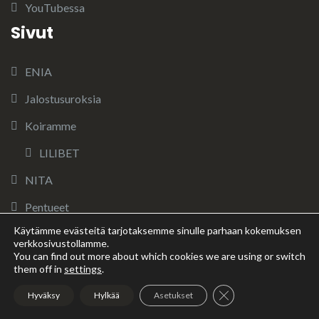
YouTubessa
Sivut
ENIA
Jalostusuroksia
Koiramme
LILIBET
NITA
Pentueet
Käytämme evästeitä tarjotaksemme sinulle parhaan kokemuksen
Riemumielen 4. pentue: Ihmeellinen Illusia
verkkosivustollamme.
You can find out more about which cookies we are using or switch
Pentuja
them off in
settings
.
Riemumielen 5. pentue: Mozart
Sulje evästebanneri
Hyväksy
Hylkää
Asetukset
Sijoituskoiramme