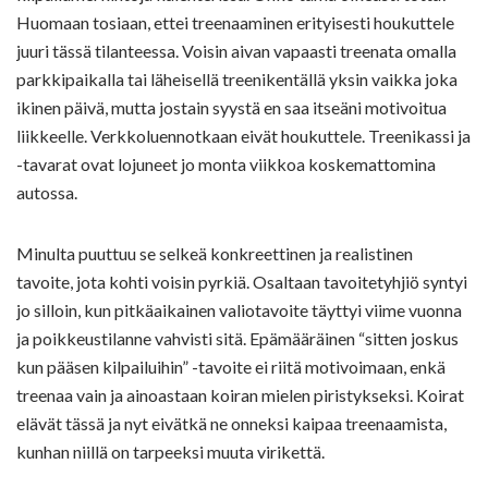
Huomaan tosiaan, ettei treenaaminen erityisesti houkuttele
juuri tässä tilanteessa. Voisin aivan vapaasti treenata omalla
parkkipaikalla tai läheisellä treenikentällä yksin vaikka joka
ikinen päivä, mutta jostain syystä en saa itseäni motivoitua
liikkeelle. Verkkoluennotkaan eivät houkuttele. Treenikassi ja
-tavarat ovat lojuneet jo monta viikkoa koskemattomina
autossa.
Minulta puuttuu se selkeä konkreettinen ja realistinen
tavoite, jota kohti voisin pyrkiä. Osaltaan tavoitetyhjiö syntyi
jo silloin, kun pitkäaikainen valiotavoite täyttyi viime vuonna
ja poikkeustilanne vahvisti sitä. Epämääräinen “sitten joskus
kun pääsen kilpailuihin” -tavoite ei riitä motivoimaan, enkä
treenaa vain ja ainoastaan koiran mielen piristykseksi. Koirat
elävät tässä ja nyt eivätkä ne onneksi kaipaa treenaamista,
kunhan niillä on tarpeeksi muuta virikettä.