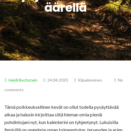
äärellä
Heidi Bechstein
24.04.2020
Kilpaileminen
No
comments
Tämä poikkeuksellinen kevät on ollut todella pysäyttävää
aikaa ja halusin kirjoittaa siitä hieman omia pieniä
pohdintojani nyt, kun kalenterini on tyhjentynyt. Lukuisilla
ihmisillä on ongelmia oman toimeentulon, terveyden ja arjen