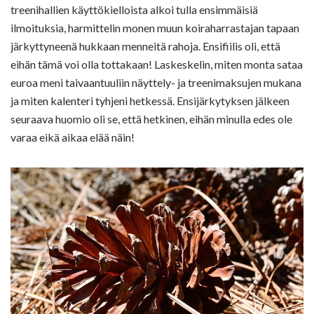
treenihallien käyttökielloista alkoi tulla ensimmäisiä
ilmoituksia, harmittelin monen muun koiraharrastajan tapaan
järkyttyneenä hukkaan menneitä rahoja. Ensifiilis oli, että
eihän tämä voi olla tottakaan! Laskeskelin, miten monta sataa
euroa meni taivaantuuliin näyttely- ja treenimaksujen mukana
ja miten kalenteri tyhjeni hetkessä. Ensijärkytyksen jälkeen
seuraava huomio oli se, että hetkinen, eihän minulla edes ole
varaa eikä aikaa elää näin!