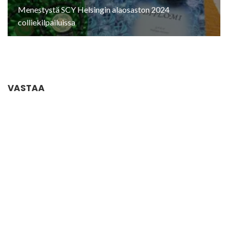
Menestystä SCY Helsingin alaosaston 2024
colliekilpailuissa
VASTAA