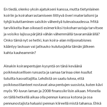
En tiedä, olenko yksin ajatukseni kanssa, mutta tietynlainen
koiriin ja koiraharrastamiseen liittyvä överi materialismi ja
tyhjä kuluttaminen saisikin vähentyä tulevaisuudessa. Mitä
tarvikkeita ihan oikeasti esimerkiksi tokoharrastaja tarvitsee
ja voisiko lajissa pärjätä vähän vähemmällä tavaramäärällä?
Onko tämä nyt se hetki, kun koira-alan miljoonabisnes
kääntyy laskuun vai jatkuuko kulutusjuhla tämän jälkeen
kahta kauheammin?
Ainakin koiranpentujen kysyntä on tänä keväänä
poikkeuksellisen runsasta ja samaa tarinaa olen kuullut
tutuilta kasvattajilta. Lehdistä on saatu lukea, että
poikkeustilanteet nostavat aina pentujen suosiota, kuten kävi
myös 90-luvun laman ja 2008 finanssikriisin aikaan. Monella
on tällä hetkellä aikaa olla pennun kanssa kotona ja osa
pennunostajista haluaisi pennun kiireellä mistä tahansa. Ehkä