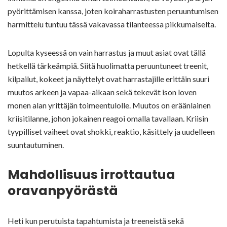
pyörittämisen kanssa, joten koiraharrastusten peruuntumisen
harmittelu tuntuu tässä vakavassa tilanteessa pikkumaiselta.
Lopulta kyseessä on vain harrastus ja muut asiat ovat tällä
hetkellä tärkeämpiä. Siitä huolimatta peruuntuneet treenit,
kilpailut, kokeet ja näyttelyt ovat harrastajille erittäin suuri
muutos arkeen ja vapaa-aikaan sekä tekevät ison loven
monen alan yrittäjän toimeentulolle. Muutos on eräänlainen
kriisitilanne, johon jokainen reagoi omalla tavallaan. Kriisin
tyypilliset vaiheet ovat shokki, reaktio, käsittely ja uudelleen
suuntautuminen.
Mahdollisuus irrottautua
oravanpyörästä
Heti kun perutuista tapahtumista ja treeneistä sekä