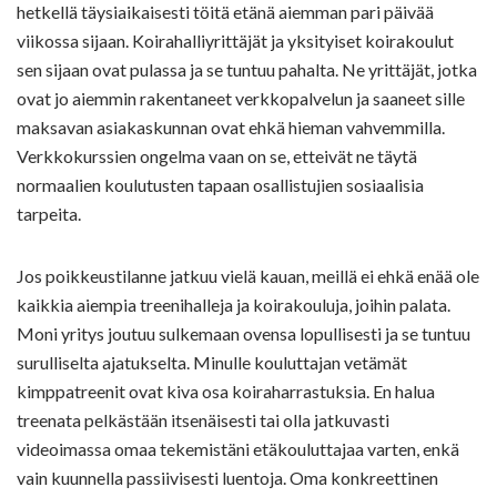
hetkellä täysiaikaisesti töitä etänä aiemman pari päivää
viikossa sijaan. Koirahalliyrittäjät ja yksityiset koirakoulut
sen sijaan ovat pulassa ja se tuntuu pahalta. Ne yrittäjät, jotka
ovat jo aiemmin rakentaneet verkkopalvelun ja saaneet sille
maksavan asiakaskunnan ovat ehkä hieman vahvemmilla.
Verkkokurssien ongelma vaan on se, etteivät ne täytä
normaalien koulutusten tapaan osallistujien sosiaalisia
tarpeita.
Jos poikkeustilanne jatkuu vielä kauan, meillä ei ehkä enää ole
kaikkia aiempia treenihalleja ja koirakouluja, joihin palata.
Moni yritys joutuu sulkemaan ovensa lopullisesti ja se tuntuu
surulliselta ajatukselta. Minulle kouluttajan vetämät
kimppatreenit ovat kiva osa koiraharrastuksia. En halua
treenata pelkästään itsenäisesti tai olla jatkuvasti
videoimassa omaa tekemistäni etäkouluttajaa varten, enkä
vain kuunnella passiivisesti luentoja. Oma konkreettinen