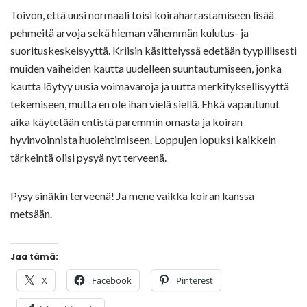
Toivon, että uusi normaali toisi koiraharrastamiseen lisää
pehmeitä arvoja sekä hieman vähemmän kulutus- ja
suorituskeskeisyyttä. Kriisin käsittelyssä edetään tyypillisesti
muiden vaiheiden kautta uudelleen suuntautumiseen, jonka
kautta löytyy uusia voimavaroja ja uutta merkityksellisyyttä
tekemiseen, mutta en ole ihan vielä siellä. Ehkä vapautunut
aika käytetään entistä paremmin omasta ja koiran
hyvinvoinnista huolehtimiseen. Loppujen lopuksi kaikkein
tärkeintä olisi pysyä nyt terveenä.
Pysy sinäkin terveenä! Ja mene vaikka koiran kanssa
metsään.
Jaa tämä:
X
Facebook
Pinterest